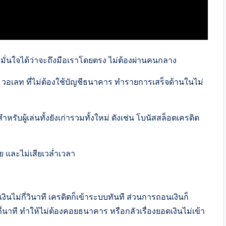
ั่นใจได้ว่าจะถึงมือเราโดยตรง ไม่ต้องผ่านคนกลาง
วอเลท ที่ไม่ต้องใช้บัญชีธนาคาร ทำรายการเสร็จด้านในไม่
ำหรับผู้เล่นทั้งยังเก่ารวมทั้งใหม่ ดังเช่น โบนัสสล็อตเครดิต
ราย และไม่เสียเวล่ำเวลา
ไม่กี่วินาที เครดิตก็เข้าระบบทันที ส่วนการถอนเงินก็
่นาที ทำให้ไม่ต้องคอยธนาคาร หรือกลัวเรื่องยอดเงินไม่เข้า