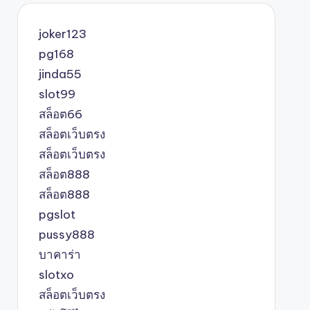
joker123
pg168
jinda55
slot99
สล็อต66
สล็อตเว็บตรง
สล็อตเว็บตรง
สล็อต888
สล็อต888
pgslot
pussy888
บาคาร่า
slotxo
สล็อตเว็บตรง