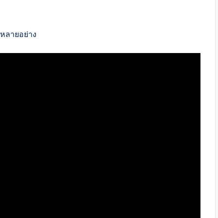
ัดหลายอย่าง