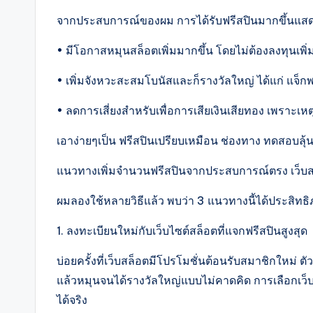
จากประสบการณ์ของผม การได้รับฟรีสปินมากขึ้นแสด
• มีโอกาสหมุนสล็อตเพิ่มมากขึ้น โดยไม่ต้องลงทุนเพิ่
• เพิ่มจังหวะสะสมโบนัสและก็รางวัลใหญ่ ได้แก่ แจ็
• ลดการเสี่ยงสำหรับเพื่อการเสียเงินเสียทอง เพราะเหต
เอาง่ายๆเป็น ฟรีสปินเปรียบเหมือน ช่องทาง ทดสอบลุ้
แนวทางเพิ่มจำนวนฟรีสปินจากประสบการณ์ตรง เว็บส
ผมลองใช้หลายวิธีแล้ว พบว่า 3 แนวทางนี้ได้ประสิทธิภา
1. ลงทะเบียนใหม่กับเว็บไซต์สล็อตที่แจกฟรีสปินสูงสุด
บ่อยครั้งที่เว็บสล็อตมีโปรโมชั่นต้อนรับสมาชิกใหม่ ตั
แล้วหมุนจนได้รางวัลใหญ่แบบไม่คาดคิด การเลือกเว็บต
ได้จริง