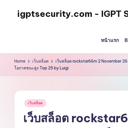
igptsecurity.com - IGPT S
Skip
to
content
หน้าแรก
B
Home
เว็บสล็อต
เว็บสล็อต rockstar66m 2 November 26 ro
โอกาสชนะสูง Top 25 by Luigi
Posted
เว็บสล็อต
in
เว็บสล็อต rocksta