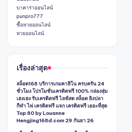
บาคาร่าออนไลน์
punpro777
ซื้อหวยออนไลน์
หวยออนไลน์
เรื่องล่าสุด
สล็อต168 บริการเกมคาสิโน ครบครัน 24
ชั่วโมง โปรโมชั่นเครดิตฟรี 100% กล่องสุ่ม
เฮงเฮง รับเครดิตฟรี ไลฟ์สด สล็อต ยิงปลา
กีฬา ไพ่ เครดิตฟรี แจก เครดิตฟรี เยอะที่สุด
Top 80 by Louanne
Hengjing168d.com 29 กันยา 26