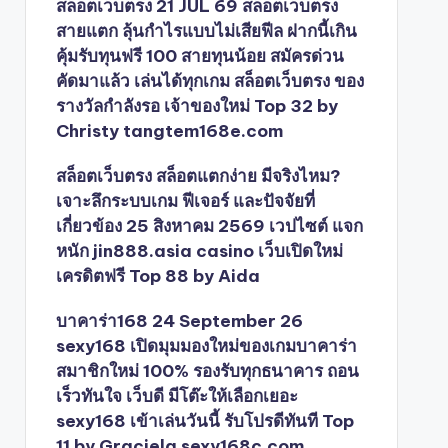
สล็อตเว็บตรง 21 JUL 69 สล็อตเว็บตรง
สายแตก ลุ้นกำไรแบบไม่เสียฟีล ฝากนี้เกิน
คุ้มรับทุนฟรี 100 สายทุนน้อย สมัครด่วน
คัดมาแล้ว เล่นได้ทุกเกม สล็อตเว็บตรง ของ
รางวัลกำลังรอ เจ้าของใหม่ Top 32 by
Christy tangtem168e.com
สล็อตเว็บตรง สล็อตแตกง่าย มีจริงไหม?
เจาะลึกระบบเกม ฟีเจอร์ และปัจจัยที่
เกี่ยวข้อง 25 สิงหาคม 2569 เวปไซต์ แจก
หนัก jin888.asia casino เว็บเปิดใหม่
เครดิตฟรี Top 88 by Aida
บาคาร่า168 24 September 26
sexy168 เปิดมุมมองใหม่ของเกมบาคาร่า
สมาชิกใหม่ 100% รองรับทุกธนาคาร ถอน
เร็วทันใจ เว็บดี มีโต๊ะให้เลือกเยอะ
sexy168 เข้าเล่นวันนี้ รับโปรดีทันที Top
11 by Graciela sexy168c.com