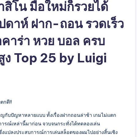
ิโน มือใหม่ก็รวยได้
ัปดาห์ ฝาก-ถอน รวดเร็ว
าคาร่า หวย บอล ครบ
สูง Top 25 by Luigi
กดี!!
ชิญกับปัญหาหลายแบบ ทั้งเรื่องฝากถอนล่าช้า เกมไม่แตก
บการณ์เหล่านี้มาก่อน จวบจนกระทั่งได้ทดลองเล่น
 ซึ่งแปลงประสบการณ์การเล่นสล็อตของผมไปอย่างสิ้นเชิง