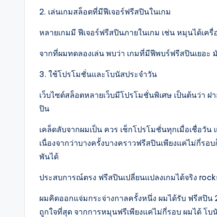
2. เล่นเกมสล็อตที่มีฟีเจอร์ฟรีสปินในเกม
หลายเกมมี ฟีเจอร์ฟรีสปินภายในเกม เช่น หมุนได้เค
จากที่ผมทดลองเล่น พบว่า เกมที่มีฟีพบร์ฟรีสปินเยอะ ม
3. ใช้โปรโมชั่นและโบนัสประจำวัน
เว็บไซต์สล็อตหลายเว็บมีโปรโมชั่นพิเศษ เป็นต้นว่า ฝาก
ปิน
เคล็ดลับจากผมเป็น ควร เช็กโปรโมชั่นทุกเมื่อเชื่อ
เนื่องจากว่าบางครั้งบางคราวฟรีสปินเพียงแค่ไม่กี่รอ
พันได้
ประสบการณ์ตรง ฟรีสปินเปลี่ยนแปลงเกมได้จริง roc
ผมคิดออกแจ่มกระจ่างกาลครั้งหนึ่ง ผมได้รับ ฟรีสปิน 
ถูกใจที่สุด จากการหมุนฟรีเพียงแค่ไม่กี่รอบ ผมได้ 