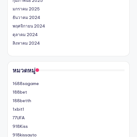
กุมภาพันธ์ 2025
มกราคม 2025
ธันวาคม 2024
พฤศจิกายน 2024
ตุลาคม 2024
สิงหาคม 2024
หมวดหมู่
1688sagame
188bet
188betth
1xbit1
77UFA
918Kiss
918kissauto