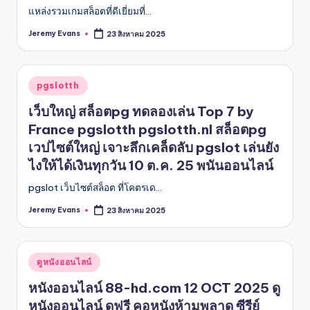
แหล่งรวมเกมสล็อตที่ดีเยี่ยมที่…
Jeremy Evans
23 สิงหาคม 2025
Posted
by
Posted
pgslotth
in
เว็บใหญ่ สล็อตpg ทดลองเล่น Top 7 by
France pgslotth pgslotth.nl สล็อตpg
เวปไซต์ใหญ่ เจาะลึกเคล็ดลับ pgslot เล่นยัง
ไงให้ได้เงินทุกวัน 10 ต.ค. 25 พนันออนไลน์
pgslot เว็บไซต์สล็อต ที่โคตรเด…
Jeremy Evans
23 สิงหาคม 2025
Posted
by
Posted
ดูหนังออนไลน์
in
หนังออนไลน์ 88-hd.com 12 OCT 2025 ดู
หนังออนไลน์ ดูฟรี คอหนังห้ามพลาด ซีรีย์