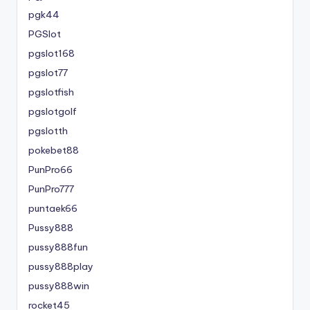
pgk44
PGSlot
pgslot168
pgslot77
pgslotfish
pgslotgolf
pgslotth
pokebet88
PunPro66
PunPro777
puntaek66
Pussy888
pussy888fun
pussy888play
pussy888win
rocket45