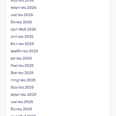
มิถุนายน 2026
พฤษภาคม 2026
เมษายน 2026
มีนาคม 2026
กุมภาพันธ์ 2026
มกราคม 2026
ธันวาคม 2025
พฤศจิกายน 2025
ตุลาคม 2025
กันยายน 2025
สิงหาคม 2025
กรกฎาคม 2025
มิถุนายน 2025
พฤษภาคม 2025
เมษายน 2025
มีนาคม 2025