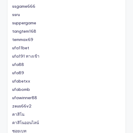
ssgame666
ssru
suppergame
tangtem168
temmax69
ufa11bet
ufa191 ทางเข้า
ufa88
ufa89
ufabetxx
ufabomb
ufawinner88
zeus66v2
คาสิโน
คาสิโนออนไลน์
ซอยเบท