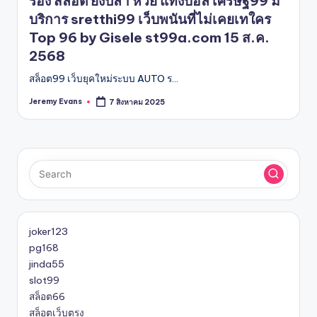
รอง สล็อต ยิงปลา หวย แทงบอล เศรษฐี99 มี
บริการ sretthi99 เว็บพนันที่ไม่เคยเทใคร
Top 96 by Gisele st99a.com 15 ส.ค.
2568
สล็อต99 เว็บยุคใหม่ระบบ AUTO ร…
Jeremy Evans
7 สิงหาคม 2025
Posted
by
joker123
pg168
jinda55
slot99
สล็อต66
สล็อตเว็บตรง