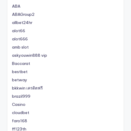
ABA
ABAGroup2
allbet24hr
alot66
alot666
amb slot
askyouwin888 vip
Baccarat
bestbet
betway
bkkwin เครดิตฟรี
brazil999
Casino
cloudbet
faro168
ff123th