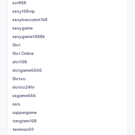
scr888
sexy168vip
sexybaccarat168
sexygame
sexygame1688k
Slot
Slot Online
slot168
slotgame6666
Slotxo
slotxo24hr
ssgame666
ssru
suppergame
tangtem168
temmax69