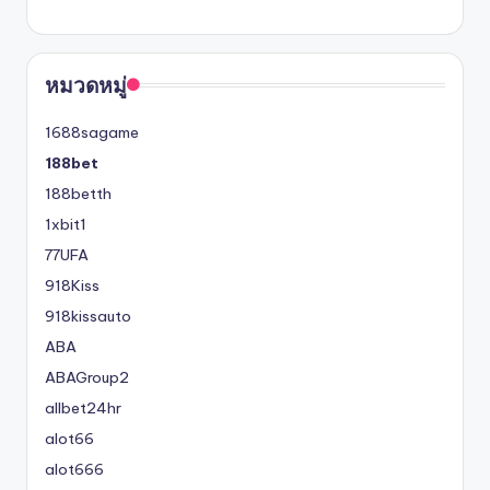
หมวดหมู่
1688sagame
188bet
188betth
1xbit1
77UFA
918Kiss
918kissauto
ABA
ABAGroup2
allbet24hr
alot66
alot666