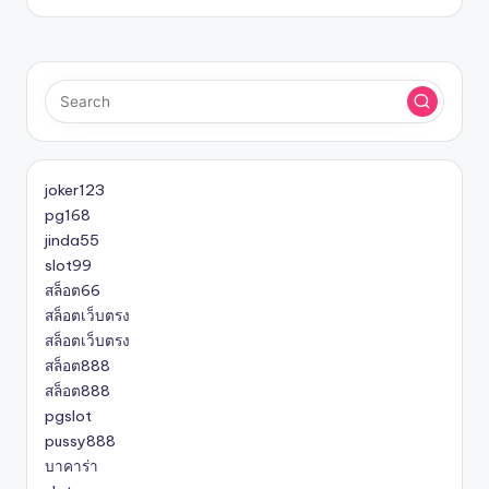
by
joker123
pg168
jinda55
slot99
สล็อต66
สล็อตเว็บตรง
สล็อตเว็บตรง
สล็อต888
สล็อต888
pgslot
pussy888
บาคาร่า