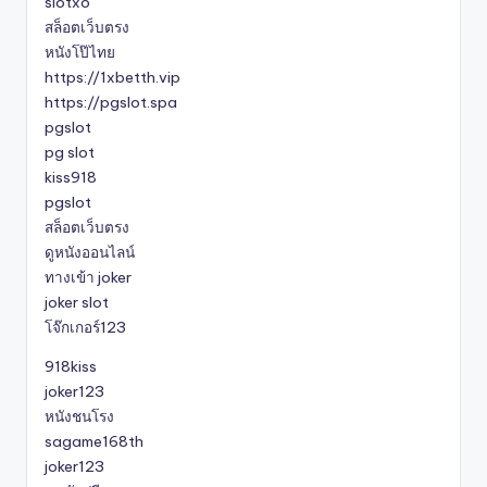
slotxo
สล็อตเว็บตรง
หนังโป๊ไทย
https://1xbetth.vip
https://pgslot.spa
pgslot
pg slot
kiss918
pgslot
สล็อตเว็บตรง
ดูหนังออนไลน์
ทางเข้า joker
joker slot
โจ๊กเกอร์123
918kiss
joker123
หนังชนโรง
sagame168th
joker123