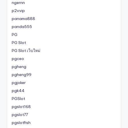
ngernn
p2vvip
panama888
panda555
PG
PG Slot
PG Slot เว็บใหม่
pgceo
pgheng
pgheng99
pgjoker
pgk44
PGSlot
pgslot168
pgslot77
pgslotfish