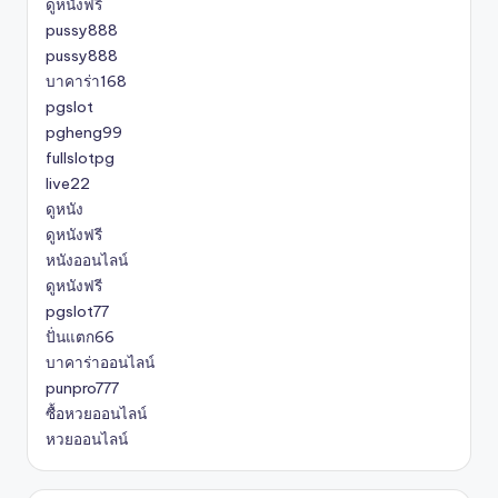
ดูหนังฟรี
pussy888
pussy888
บาคาร่า168
pgslot
pgheng99
fullslotpg
live22
ดูหนัง
ดูหนังฟรี
หนังออนไลน์
ดูหนังฟรี
pgslot77
ปั่นแตก66
บาคาร่าออนไลน์
punpro777
ซื้อหวยออนไลน์
หวยออนไลน์