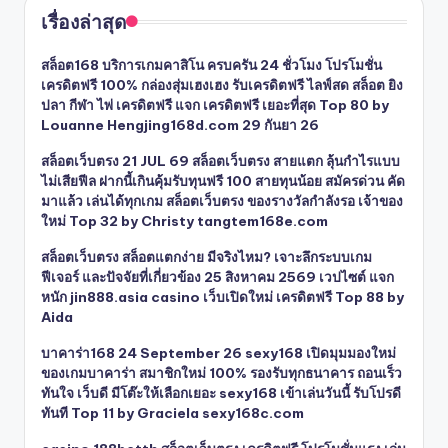
เรื่องล่าสุด
สล็อต168 บริการเกมคาสิโน ครบครัน 24 ชั่วโมง โปรโมชั่น
เครดิตฟรี 100% กล่องสุ่มเฮงเฮง รับเครดิตฟรี ไลฟ์สด สล็อต ยิง
ปลา กีฬา ไพ่ เครดิตฟรี แจก เครดิตฟรี เยอะที่สุด Top 80 by
Louanne Hengjing168d.com 29 กันยา 26
สล็อตเว็บตรง 21 JUL 69 สล็อตเว็บตรง สายแตก ลุ้นกำไรแบบ
ไม่เสียฟีล ฝากนี้เกินคุ้มรับทุนฟรี 100 สายทุนน้อย สมัครด่วน คัด
มาแล้ว เล่นได้ทุกเกม สล็อตเว็บตรง ของรางวัลกำลังรอ เจ้าของ
ใหม่ Top 32 by Christy tangtem168e.com
สล็อตเว็บตรง สล็อตแตกง่าย มีจริงไหม? เจาะลึกระบบเกม
ฟีเจอร์ และปัจจัยที่เกี่ยวข้อง 25 สิงหาคม 2569 เวปไซต์ แจก
หนัก jin888.asia casino เว็บเปิดใหม่ เครดิตฟรี Top 88 by
Aida
บาคาร่า168 24 September 26 sexy168 เปิดมุมมองใหม่
ของเกมบาคาร่า สมาชิกใหม่ 100% รองรับทุกธนาคาร ถอนเร็ว
ทันใจ เว็บดี มีโต๊ะให้เลือกเยอะ sexy168 เข้าเล่นวันนี้ รับโปรดี
ทันที Top 11 by Graciela sexy168c.com