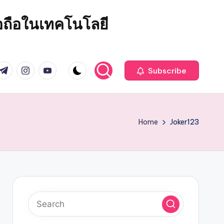
อถือในเทคโนโลยี
com
r.com
.me
instagram.com
youtube.com
Subscribe
Home
Joker123