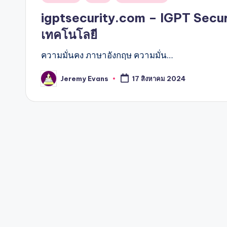
in
igptsecurity.com – IGPT Securi
เทคโนโลยี
ความมั่นคง ภาษาอังกฤษ ความมั่น…
Jeremy Evans
17 สิงหาคม 2024
Posted
by