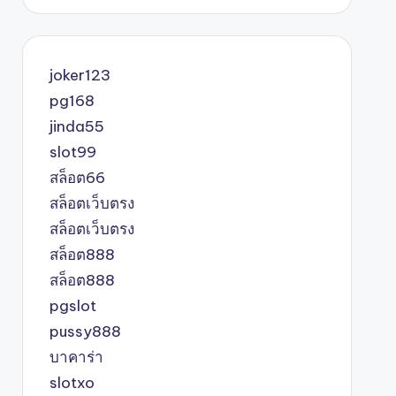
joker123
pg168
jinda55
slot99
สล็อต66
สล็อตเว็บตรง
สล็อตเว็บตรง
สล็อต888
สล็อต888
pgslot
pussy888
บาคาร่า
slotxo