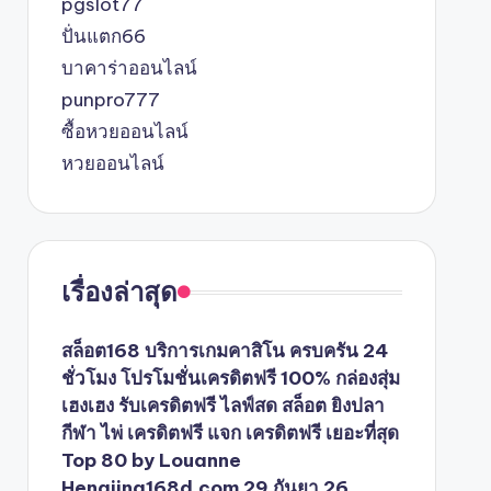
pgslot77
ปั่นแตก66
บาคาร่าออนไลน์
punpro777
ซื้อหวยออนไลน์
หวยออนไลน์
เรื่องล่าสุด
สล็อต168 บริการเกมคาสิโน ครบครัน 24
ชั่วโมง โปรโมชั่นเครดิตฟรี 100% กล่องสุ่ม
เฮงเฮง รับเครดิตฟรี ไลฟ์สด สล็อต ยิงปลา
กีฬา ไพ่ เครดิตฟรี แจก เครดิตฟรี เยอะที่สุด
Top 80 by Louanne
Hengjing168d.com 29 กันยา 26