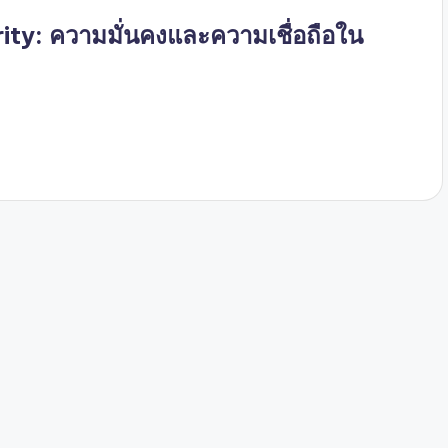
ty: ความมั่นคงและความเชื่อถือใน