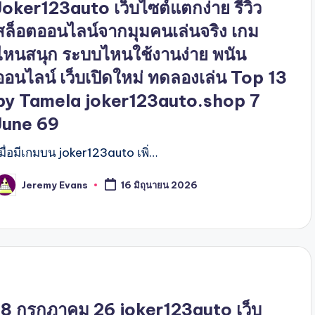
Joker123auto เว็บไซต์แตกง่าย รีวิว
สล็อตออนไลน์จากมุมคนเล่นจริง เกม
ไหนสนุก ระบบไหนใช้งานง่าย พนัน
ออนไลน์ เว็บเปิดใหม่ ทดลองเล่น Top 13
by Tamela joker123auto.shop 7
June 69
มื่อมีเกมบน joker123auto เพิ่…
Jeremy Evans
16 มิถุนายน 2026
osted
y
8 กรกฎาคม 26 joker123auto เว็บ