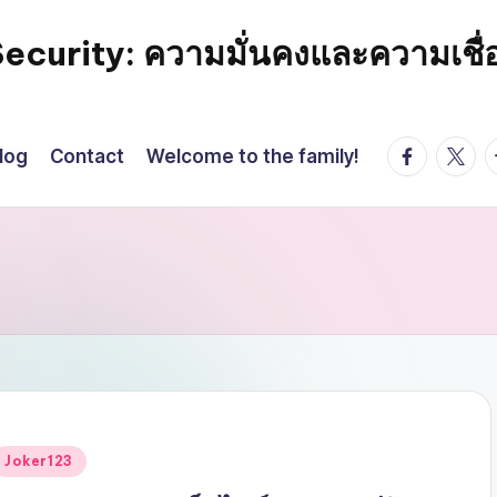
ecurity: ความมั่นคงและความเชื่
facebook.
twitte
t
log
Contact
Welcome to the family!
Posted
Joker123
n