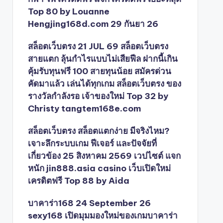
Top 80 by Louanne
Hengjing168d.com 29 กันยา 26
สล็อตเว็บตรง 21 JUL 69 สล็อตเว็บตรง
สายแตก ลุ้นกำไรแบบไม่เสียฟีล ฝากนี้เกิน
คุ้มรับทุนฟรี 100 สายทุนน้อย สมัครด่วน
คัดมาแล้ว เล่นได้ทุกเกม สล็อตเว็บตรง ของ
รางวัลกำลังรอ เจ้าของใหม่ Top 32 by
Christy tangtem168e.com
สล็อตเว็บตรง สล็อตแตกง่าย มีจริงไหม?
เจาะลึกระบบเกม ฟีเจอร์ และปัจจัยที่
เกี่ยวข้อง 25 สิงหาคม 2569 เวปไซต์ แจก
หนัก jin888.asia casino เว็บเปิดใหม่
เครดิตฟรี Top 88 by Aida
บาคาร่า168 24 September 26
sexy168 เปิดมุมมองใหม่ของเกมบาคาร่า