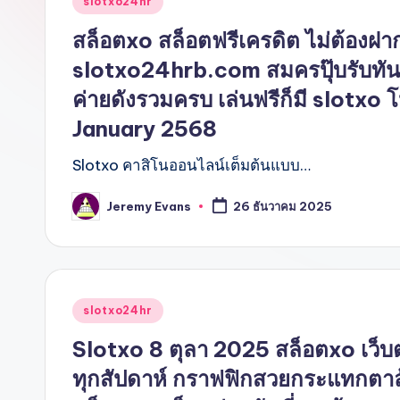
slotxo24hr
in
สล็อตxo สล็อตฟรีเครดิต ไม่ต้องฝาก
slotxo24hrb.com สมครปุ๊บรับทันที 
ค่ายดังรวมครบ เล่นฟรีก็มี slotxo 
January 2568
Slotxo คาสิโนออนไลน์เต็มต้นแบบ…
Jeremy Evans
26 ธันวาคม 2025
Posted
by
Posted
slotxo24hr
in
Slotxo 8 ตุลา 2025 สล็อตxo เว็
ทุกสัปดาห์ กราฟฟิกสวยกระแทกตาลุ้