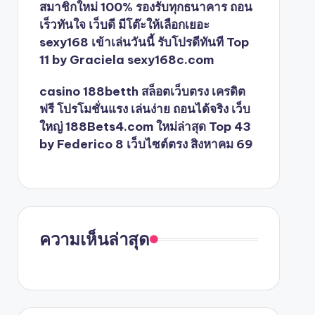
สมาชิกใหม่ 100% รองรับทุกธนาคาร ถอน
เร็วทันใจ เว็บดี มีโต๊ะให้เลือกเยอะ
sexy168 เข้าเล่นวันนี้ รับโปรดีทันที Top
11 by Graciela sexy168c.com
casino 188betth สล็อตเว็บตรง เครดิต
ฟรี โปรโมชั่นแรง เล่นง่าย ถอนได้จริง เว็บ
ใหญ่ 188Bets4.com ใหม่ล่าสุด Top 43
by Federico 8 เว็บไซต์ตรง สิงหาคม 69
ความเห็นล่าสุด