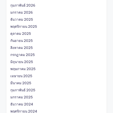
กุมภาพันธ์ 2026
มกราคม 2026
ธันวาคม 2025
พฤศจิกายน 2025
ตุลาคม 2025
กันยายน 2025
สิงหาคม 2025
กรกฎาคม 2025
มิถุนายน 2025
พฤษภาคม 2025
เมษายน 2025
มีนาคม 2025
กุมภาพันธ์ 2025
มกราคม 2025
ธันวาคม 2024
พฤศจิกายน 2024