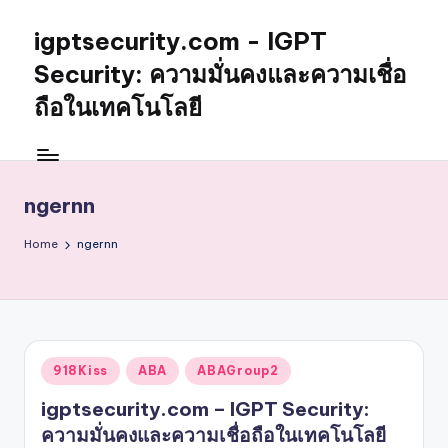
igptsecurity.com - IGPT
Skip
to
Security: ความมั่นคงและความเชื่อ
content
ถือในเทคโนโลยี
ngernn
Home
ngernn
Posted
918Kiss
ABA
ABAGroup2
in
igptsecurity.com – IGPT Security:
ความมั่นคงและความเชื่อถือในเทคโนโลยี