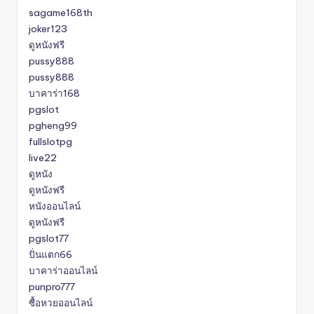
sagame168th
joker123
ดูหนังฟรี
pussy888
pussy888
บาคาร่า168
pgslot
pgheng99
fullslotpg
live22
ดูหนัง
ดูหนังฟรี
หนังออนไลน์
ดูหนังฟรี
pgslot77
ปั่นแตก66
บาคาร่าออนไลน์
punpro777
ซื้อหวยออนไลน์