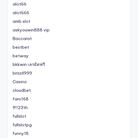
alot66
alot666
amb slot
askyouwin888 vip
Baccarat
bestbet
betway
bkkwin เครดิตฟรี
brazil999
Casino
cloudbet
faro168
ff123th
fullslot
fullslotpg
funny18