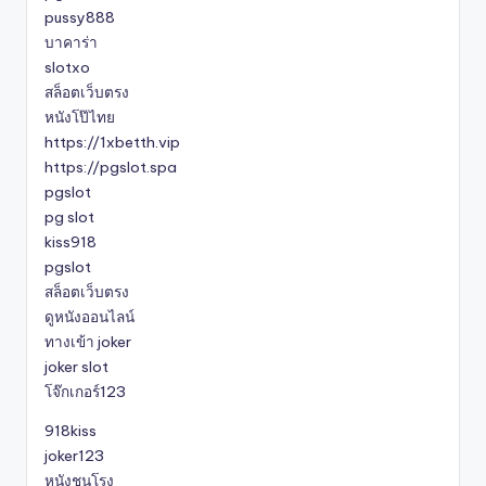
pussy888
บาคาร่า
slotxo
สล็อตเว็บตรง
หนังโป๊ไทย
https://1xbetth.vip
https://pgslot.spa
pgslot
pg slot
kiss918
pgslot
สล็อตเว็บตรง
ดูหนังออนไลน์
ทางเข้า joker
joker slot
โจ๊กเกอร์123
918kiss
joker123
หนังชนโรง