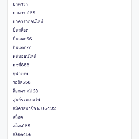
บาคาร่า
บาคาร่า168
บาคาร่าออนไลน์
ปั่นสล็อต
ปั่นแตก66
ปั่นแตก77
พนันออนไลน์
พุซซี่888
ยูฟ่าเบท
รอยัล558
ล็อกดาวน์168
ศูนย์รวมเกมไพ่
สมัครสมาชิก lotto432
สล็อต
สล็อต168
สล็อต456