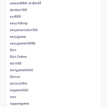
sawan888 เครดิตฟรี
sbobet168
scr888
sexy168vip
sexybaccarat168
sexygame
sexygame1688k
Slot
Slot Online
slot168
slotgame6666
Slotxo
slotxo24hr
ssgame666
ssru
suppergame