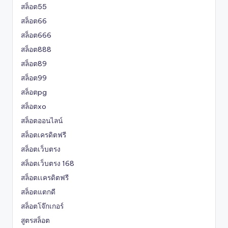
สล็อต55
สล็อต66
สล็อต666
สล็อต888
สล็อต89
สล็อต99
สล็อตpg
สล็อตxo
สล็อตออนไลน์
สล็อตเครดิตฟรี
สล็อตเว็บตรง
สล็อตเว็บตรง 168
สล็อตเเครดิตฟรี
สล็อตแตกดี
สล็อตโจ๊กเกอร์
สูตรสล็อต