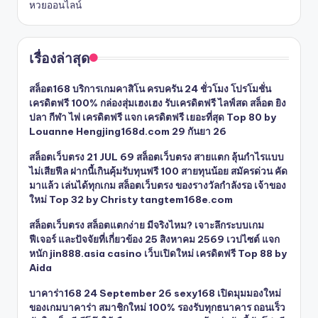
หวยออนไลน์
เรื่องล่าสุด
สล็อต168 บริการเกมคาสิโน ครบครัน 24 ชั่วโมง โปรโมชั่น
เครดิตฟรี 100% กล่องสุ่มเฮงเฮง รับเครดิตฟรี ไลฟ์สด สล็อต ยิง
ปลา กีฬา ไพ่ เครดิตฟรี แจก เครดิตฟรี เยอะที่สุด Top 80 by
Louanne Hengjing168d.com 29 กันยา 26
สล็อตเว็บตรง 21 JUL 69 สล็อตเว็บตรง สายแตก ลุ้นกำไรแบบ
ไม่เสียฟีล ฝากนี้เกินคุ้มรับทุนฟรี 100 สายทุนน้อย สมัครด่วน คัด
มาแล้ว เล่นได้ทุกเกม สล็อตเว็บตรง ของรางวัลกำลังรอ เจ้าของ
ใหม่ Top 32 by Christy tangtem168e.com
สล็อตเว็บตรง สล็อตแตกง่าย มีจริงไหม? เจาะลึกระบบเกม
ฟีเจอร์ และปัจจัยที่เกี่ยวข้อง 25 สิงหาคม 2569 เวปไซต์ แจก
หนัก jin888.asia casino เว็บเปิดใหม่ เครดิตฟรี Top 88 by
Aida
บาคาร่า168 24 September 26 sexy168 เปิดมุมมองใหม่
ของเกมบาคาร่า สมาชิกใหม่ 100% รองรับทุกธนาคาร ถอนเร็ว