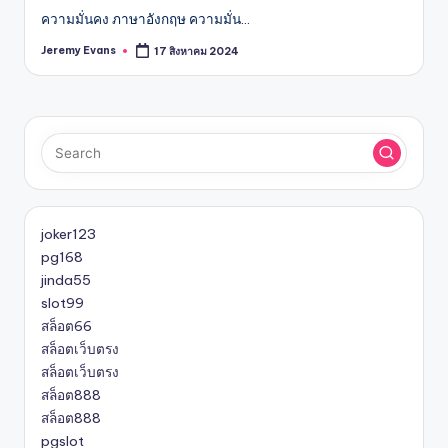
ความมั่นคง ภาษาอังกฤษ ความมั่น…
Jeremy Evans
17 สิงหาคม 2024
Posted
by
joker123
pg168
jinda55
slot99
สล็อต66
สล็อตเว็บตรง
สล็อตเว็บตรง
สล็อต888
สล็อต888
pgslot