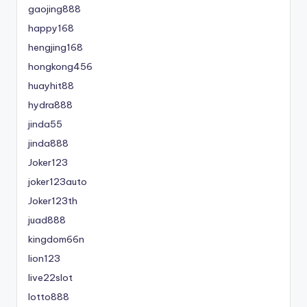
gaojing888
happy168
hengjing168
hongkong456
huayhit88
hydra888
jinda55
jinda888
Joker123
joker123auto
Joker123th
juad888
kingdom66n
lion123
live22slot
lotto888