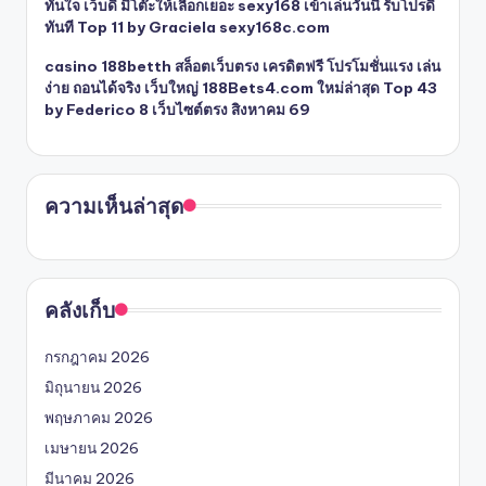
ทันใจ เว็บดี มีโต๊ะให้เลือกเยอะ sexy168 เข้าเล่นวันนี้ รับโปรดี
ทันที Top 11 by Graciela sexy168c.com
casino 188betth สล็อตเว็บตรง เครดิตฟรี โปรโมชั่นแรง เล่น
ง่าย ถอนได้จริง เว็บใหญ่ 188Bets4.com ใหม่ล่าสุด Top 43
by Federico 8 เว็บไซต์ตรง สิงหาคม 69
ความเห็นล่าสุด
คลังเก็บ
กรกฎาคม 2026
มิถุนายน 2026
พฤษภาคม 2026
เมษายน 2026
มีนาคม 2026