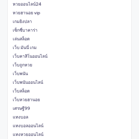
หวยออนไลน์24
หวยฮานอย vip
เกมยิงปลา
เซ็กซี่บาคาร่า
เล่นสล็อต
เว็บ มันนี่ เกม
เว็บคาสิโนออนไลน์
เว็บถูกหวย
เว็บพนัน
เว็บพนันออนไลน์
เว็บสล็อต
เว็บหวยฮานอย
เศรษฐี99
แทงบอล
แทงบอลออนไลน์
แทงหวยออนไลน์