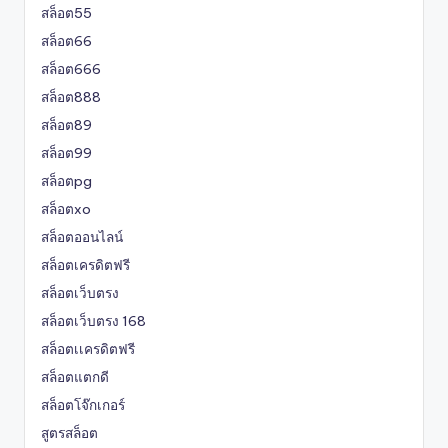
สล็อต55
สล็อต66
สล็อต666
สล็อต888
สล็อต89
สล็อต99
สล็อตpg
สล็อตxo
สล็อตออนไลน์
สล็อตเครดิตฟรี
สล็อตเว็บตรง
สล็อตเว็บตรง 168
สล็อตเเครดิตฟรี
สล็อตแตกดี
สล็อตโจ๊กเกอร์
สูตรสล็อต