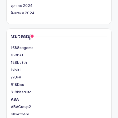
ตุลาคม 2024
สิงหาคม 2024
หมวดหมู่
1688sagame
188bet
188betth
1xbit1
77UFA
918Kiss
918kissauto
ABA
ABAGroup2
allbet24hr