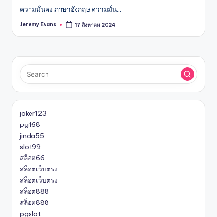
ความมั่นคง ภาษาอังกฤษ ความมั่น…
Jeremy Evans
17 สิงหาคม 2024
Posted
by
joker123
pg168
jinda55
slot99
สล็อต66
สล็อตเว็บตรง
สล็อตเว็บตรง
สล็อต888
สล็อต888
pgslot