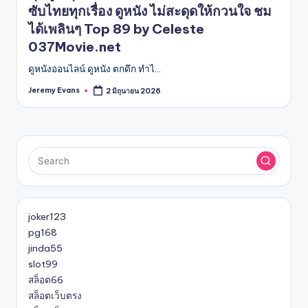
ซับไทยทุกเรื่อง ดูหนัง ไม่สะดุดให้กวนใจ ชม
ได้เพลินๆ Top 89 by Celeste
037Movie.net
ดูหนังออนไลน์ ดูหนัง ตกดึก ทำไ…
Jeremy Evans
2 มิถุนายน 2026
Posted
by
joker123
pg168
jinda55
slot99
สล็อต66
สล็อตเว็บตรง