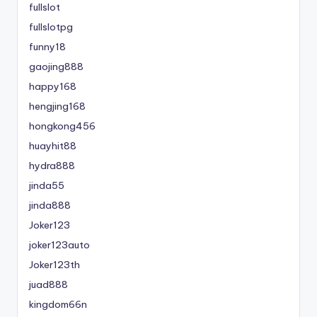
fullslot
fullslotpg
funny18
gaojing888
happy168
hengjing168
hongkong456
huayhit88
hydra888
jinda55
jinda888
Joker123
joker123auto
Joker123th
juad888
kingdom66n