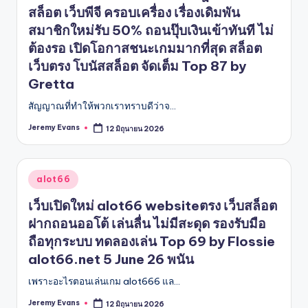
สล็อต เว็บพีจี ครอบเครื่อง เรื่องเดิมพัน
สมาชิกใหม่รับ 50% ถอนปุ๊บเงินเข้าทันที ไม่
ต้องรอ เปิดโอกาสชนะเกมมากที่สุด สล็อต
เว็บตรง โบนัสสล็อต จัดเต็ม Top 87 by
Gretta
สัญญาณที่ทำให้พวกเราทราบดีว่าจ…
Jeremy Evans
12 มิถุนายน 2026
Posted
by
Posted
alot66
in
เว็บเปิดใหม่ alot66 websiteตรง เว็บสล็อต
ฝากถอนออโต้ เล่นลื่น ไม่มีสะดุด รองรับมือ
ถือทุกระบบ ทดลองเล่น Top 69 by Flossie
alot66.net 5 June 26 พนัน
เพราะอะไรตอนเล่นเกม alot666 แล…
Jeremy Evans
12 มิถุนายน 2026
Posted