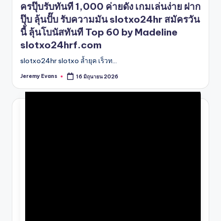
ครปุ๊บรับทันที 1,000 ค่ายดัง เกมเล่นง่าย ฝาก
ปุ๊บ ลุ้นปั๊บ รับความมัน slotxo24hr สมัครวัน
นี้ ลุ้นโบนัสทันที Top 60 by Madeline
slotxo24hrf.com
slotxo24hr slotxo ล้ำยุค เร็วท…
Jeremy Evans
16 มิถุนายน 2026
Posted
by