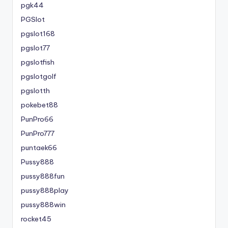
pgk44
PGSlot
pgslot168
pgslot77
pgslotfish
pgslotgolf
pgslotth
pokebet88
PunPro66
PunPro777
puntaek66
Pussy888
pussy888fun
pussy888play
pussy888win
rocket45