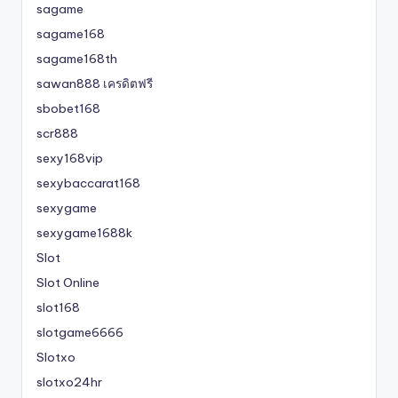
sagame
sagame168
sagame168th
sawan888 เครดิตฟรี
sbobet168
scr888
sexy168vip
sexybaccarat168
sexygame
sexygame1688k
Slot
Slot Online
slot168
slotgame6666
Slotxo
slotxo24hr