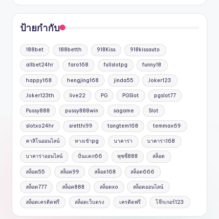
ป้ายกำกับ
188bet
188betth
918Kiss
918kissauto
allbet24hr
faro168
fullslotpg
funny18
happy168
hengjing168
jinda55
Joker123
Joker123th
live22
PG
PGSlot
pgslot77
Pussy888
pussy888win
sagame
Slot
slotxo24hr
sretthi99
tangtem168
temmax69
คาสิโนออนไลน์
ทางเข้าpg
บาคาร่า
บาคาร่า168
บาคาร่าออนไลน์
ปั่นแตก66
พุซซี่888
สล็อต
สล็อต55
สล็อต99
สล็อต168
สล็อต666
สล็อต777
สล็อต888
สล็อตxo
สล็อตออนไลน์
สล็อตเครดิตฟรี
สล็อตเว็บตรง
เครดิตฟรี
โจ๊กเกอร์123