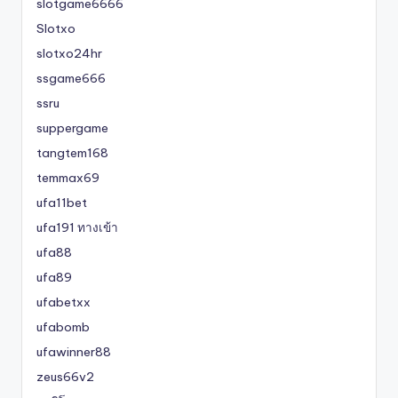
slotgame6666
Slotxo
slotxo24hr
ssgame666
ssru
suppergame
tangtem168
temmax69
ufa11bet
ufa191 ทางเข้า
ufa88
ufa89
ufabetxx
ufabomb
ufawinner88
zeus66v2