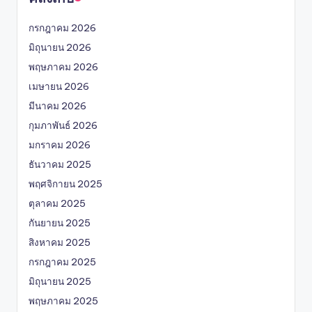
กรกฎาคม 2026
มิถุนายน 2026
พฤษภาคม 2026
เมษายน 2026
มีนาคม 2026
กุมภาพันธ์ 2026
มกราคม 2026
ธันวาคม 2025
พฤศจิกายน 2025
ตุลาคม 2025
กันยายน 2025
สิงหาคม 2025
กรกฎาคม 2025
มิถุนายน 2025
พฤษภาคม 2025