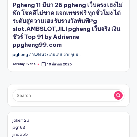
Pgheng 11 มีนา 26 pgheng เว็บตรง เฮงไม่
พัก โชคดีไม่ขาด แจกเพชรฟรี ทุกชั่วโมง ไต่
ระดับสู่ความเฮง รับรางวัลทันทีPg
slot,AMBSLOT,JILI pgheng เว็บจริง เงิน
ชัวร์ Top 91 by Adrienne
ppgheng99.com
pgheng อ่านจังหวะเกมแบบง่ายๆบน…
Jeremy Evans
10 มีนาคม 2026
Posted
by
joker123
pg168
jinda55