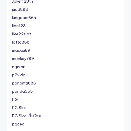
Joker123th
juad888
kingdom66n
lion123
live22slot
lotto888
macau69
monkey789
ngernn
p2vvip
panama888
panda555
PG
PG Slot
PG Slot เว็บใหม่
pgceo