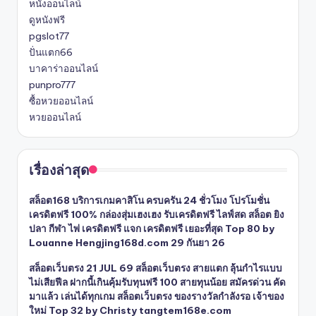
หนังออนไลน์
ดูหนังฟรี
pgslot77
ปั่นแตก66
บาคาร่าออนไลน์
punpro777
ซื้อหวยออนไลน์
หวยออนไลน์
เรื่องล่าสุด
สล็อต168 บริการเกมคาสิโน ครบครัน 24 ชั่วโมง โปรโมชั่น
เครดิตฟรี 100% กล่องสุ่มเฮงเฮง รับเครดิตฟรี ไลฟ์สด สล็อต ยิง
ปลา กีฬา ไพ่ เครดิตฟรี แจก เครดิตฟรี เยอะที่สุด Top 80 by
Louanne Hengjing168d.com 29 กันยา 26
สล็อตเว็บตรง 21 JUL 69 สล็อตเว็บตรง สายแตก ลุ้นกำไรแบบ
ไม่เสียฟีล ฝากนี้เกินคุ้มรับทุนฟรี 100 สายทุนน้อย สมัครด่วน คัด
มาแล้ว เล่นได้ทุกเกม สล็อตเว็บตรง ของรางวัลกำลังรอ เจ้าของ
ใหม่ Top 32 by Christy tangtem168e.com