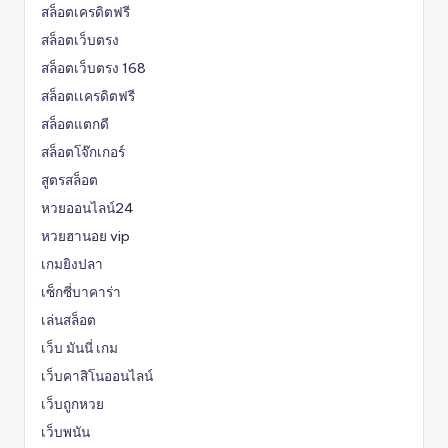
สล็อตเครดิตฟรี
สล็อตเว็บตรง
สล็อตเว็บตรง 168
สล็อตเเครดิตฟรี
สล็อตแตกดี
สล็อตโจ๊กเกอร์
สูตรสล็อต
หวยออนไลน์24
หวยฮานอย vip
เกมยิงปลา
เซ็กซี่บาคาร่า
เล่นสล็อต
เว็บ มันนี่ เกม
เว็บคาสิโนออนไลน์
เว็บถูกหวย
เว็บพนัน