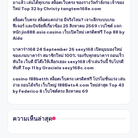
มาแล้ว เล่นได้ทุกเกม สล็อตเว็บตรง ของรางวัลกำลังรอ เจ้าของ
ใหม่ Top 32 by Christy tangtem168e.com
สล็อตเว็บตรง สล็อตแตกง่าย มีจริงไหม? เจาะลึกระบบเกม
ฟีเจอร์ และปัจจัยที่เกี่ยวข้อง 25 สิงหาคม 2569 เวปไซต์ แจก
หนัก jin888.asia casino เว็บเปิดใหม่ เครดิตฟรี Top 88 by
Aida
บาคาร่า168 24 September 26 sexy168 เปิดมุมมองใหม่
ของเกมบาคาร่า สมาชิกใหม่ 100% รองรับทุกธนาคาร ถอนเร็ว
ทันใจ เว็บดี มีโต๊ะให้เลือกเยอะ sexy168 เข้าเล่นวันนี้ รับโปรดี
ทันที Top 11 by Graciela sexy168c.com
casino 188betth สล็อตเว็บตรง เครดิตฟรี โปรโมชั่นแรง เล่น
ง่าย ถอนได้จริง เว็บใหญ่ 188Bets4.com ใหม่ล่าสุด Top 43
by Federico 8 เว็บไซต์ตรง สิงหาคม 69
ความเห็นล่าสุด