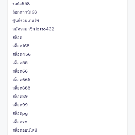
รอยัล558
ล็อกดาวน์168
ศูนย์รวมเกมไพ่
สมัครสมาชิก lotto432
สล็อต
สล็อต168
สล็อต456
สล็อต55
สล็อต66
สล็อต666
สล็อต888
สล็อต89
สล็อต99
สล็อตpg
สล็อตxo
สล็อตออนไลน์