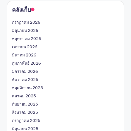
คลังเก็บ
กรกฎาคม 2026
มิถุนายน 2026
พฤษภาคม 2026
เมษายน 2026
มีนาคม 2026
กุมภาพันธ์ 2026
มกราคม 2026
ธันวาคม 2025
พฤศจิกายน 2025
ตุลาคม 2025
กันยายน 2025
สิงหาคม 2025
กรกฎาคม 2025
มิถุนายน 2025