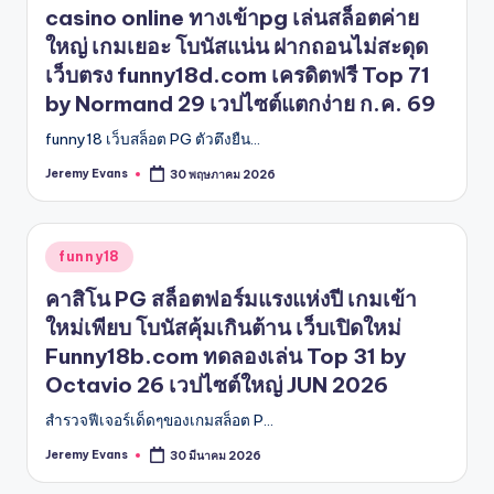
casino online ทางเข้าpg เล่นสล็อตค่าย
ใหญ่ เกมเยอะ โบนัสแน่น ฝากถอนไม่สะดุด
เว็บตรง funny18d.com เครดิตฟรี Top 71
by Normand 29 เวปไซต์แตกง่าย ก.ค. 69
funny18 เว็บสล็อต PG ตัวตึงยืน…
Jeremy Evans
30 พฤษภาคม 2026
Posted
by
Posted
funny18
in
คาสิโน PG สล็อตฟอร์มแรงแห่งปี เกมเข้า
ใหม่เพียบ โบนัสคุ้มเกินต้าน เว็บเปิดใหม่
Funny18b.com ทดลองเล่น Top 31 by
Octavio 26 เวปไซต์ใหญ่ JUN 2026
สำรวจฟีเจอร์เด็ดๆของเกมสล็อต P…
Jeremy Evans
30 มีนาคม 2026
Posted
by