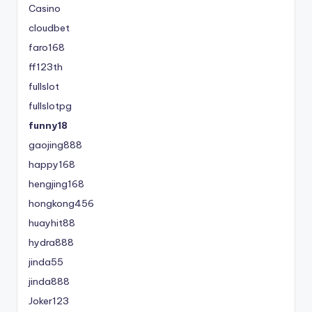
Casino
cloudbet
faro168
ff123th
fullslot
fullslotpg
funny18
gaojing888
happy168
hengjing168
hongkong456
huayhit88
hydra888
jinda55
jinda888
Joker123