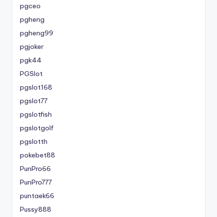
pgceo
pgheng
pgheng99
pgjoker
pgk44
PGSlot
pgslot168
pgslot77
pgslotfish
pgslotgolf
pgslotth
pokebet88
PunPro66
PunPro777
puntaek66
Pussy888