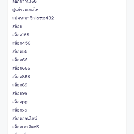
ล็อกดาวน์168
ศูนย์รวมเกมไพ่
สมัครสมาชิก lotto432
สล็อต
สล็อต168
สล็อต456
สล็อต55
สล็อต66
สล็อต666
สล็อต888
สล็อต89
สล็อต99
สล็อตpg
สล็อตxo
สล็อตออนไลน์
สล็อตเครดิตฟรี