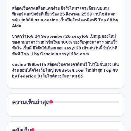
สล็อตเว็บตรง สล็อตแตกง่าย มีจริงไหม? เจาะลึกระบบเกม
ฟีเจอร์ และปัจจัยที่เกี่ยวข้อง 25 สิงหาคม 2569 เวปไซต์ แจก
หนัก jin888.asia casino เว็บเปิดใหม่ เครดิตฟรี Top 88 by
Aida
บาคาร่า168 24 September 26 sexy168 เปิดมุมมองใหม่
ของเกมบาคาร่า สมาชิกใหม่ 100% รองรับทุกธนาคาร ถอนเร็ว
ทันใจ เว็บดี มีโต๊ะให้เลือกเยอะ sexy168 เข้าเล่นวันนี้ รับโปรดี
ทันที Top 11 by Graciela sexy168c.com
casino 188betth สล็อตเว็บตรง เครดิตฟรี โปรโมชั่นแรง เล่น
ง่าย ถอนได้จริง เว็บใหญ่ 188Bets4.com ใหม่ล่าสุด Top 43
by Federico 8 เว็บไซต์ตรง สิงหาคม 69
ความเห็นล่าสุด
คลังเก็บ