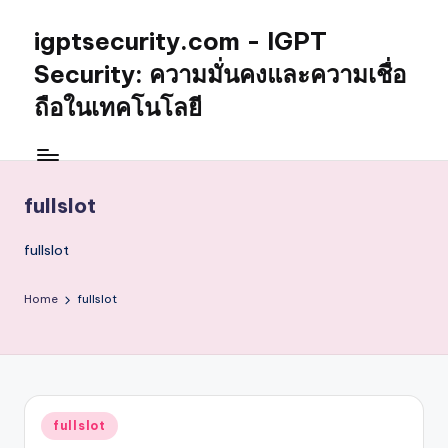
igptsecurity.com - IGPT
Skip
to
Security: ความมั่นคงและความเชื่อ
content
ถือในเทคโนโลยี
fullslot
fullslot
Home
fullslot
Posted
fullslot
in