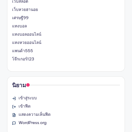
เว็บสล็อต
เว็บหวยฮานอย
เศรษฐี99
แทงบอล
แทงบอลออนไลน์
แทงหวยออนไลน์
แพนด้า555
โจ๊กเกอร์123
นิยาม
เข้าสู่ระบบ
เข้าฟีด
แสดงความเห็นฟีด
WordPress.org