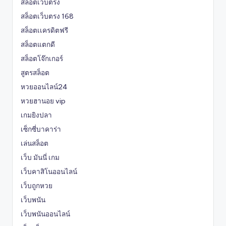
สล็อตเว็บตรง
สล็อตเว็บตรง 168
สล็อตเเครดิตฟรี
สล็อตแตกดี
สล็อตโจ๊กเกอร์
สูตรสล็อต
หวยออนไลน์24
หวยฮานอย vip
เกมยิงปลา
เซ็กซี่บาคาร่า
เล่นสล็อต
เว็บ มันนี่ เกม
เว็บคาสิโนออนไลน์
เว็บถูกหวย
เว็บพนัน
เว็บพนันออนไลน์