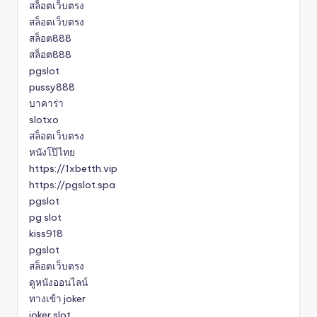
สล็อตเว็บตรง
สล็อตเว็บตรง
สล็อต888
สล็อต888
pgslot
pussy888
บาคาร่า
slotxo
สล็อตเว็บตรง
หนังโป๊ไทย
https://1xbetth.vip
https://pgslot.spa
pgslot
pg slot
kiss918
pgslot
สล็อตเว็บตรง
ดูหนังออนไลน์
ทางเข้า joker
joker slot