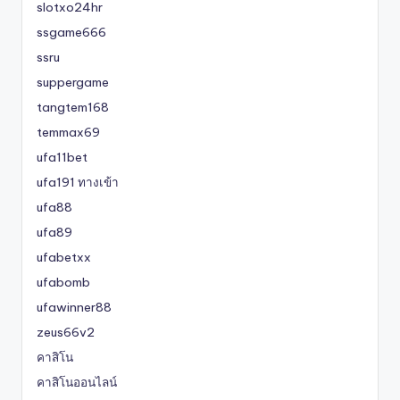
slotxo24hr
ssgame666
ssru
suppergame
tangtem168
temmax69
ufa11bet
ufa191 ทางเข้า
ufa88
ufa89
ufabetxx
ufabomb
ufawinner88
zeus66v2
คาสิโน
คาสิโนออนไลน์