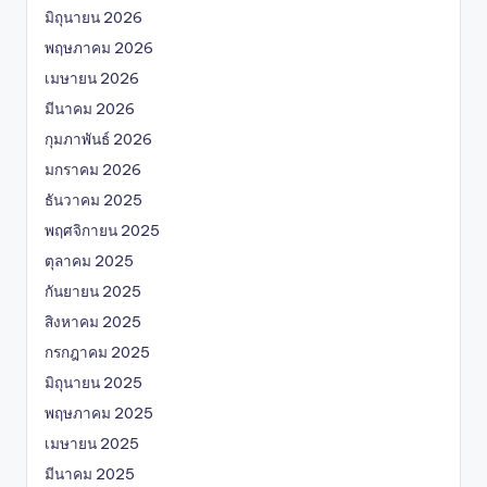
มิถุนายน 2026
พฤษภาคม 2026
เมษายน 2026
มีนาคม 2026
กุมภาพันธ์ 2026
มกราคม 2026
ธันวาคม 2025
พฤศจิกายน 2025
ตุลาคม 2025
กันยายน 2025
สิงหาคม 2025
กรกฎาคม 2025
มิถุนายน 2025
พฤษภาคม 2025
เมษายน 2025
มีนาคม 2025