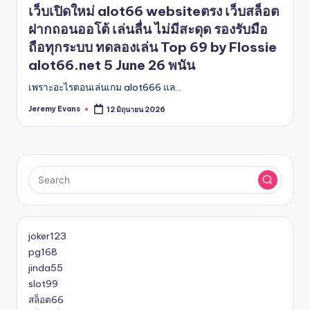
เว็บเปิดใหม่ alot66 websiteตรง เว็บสล็อต
ฝากถอนออโต้ เล่นลื่น ไม่มีสะดุด รองรับมือ
ถือทุกระบบ ทดลองเล่น Top 69 by Flossie
alot66.net 5 June 26 พนัน
เพราะอะไรตอนเล่นเกม alot666 แล…
Jeremy Evans
12 มิถุนายน 2026
Posted
by
joker123
pg168
jinda55
slot99
สล็อต66