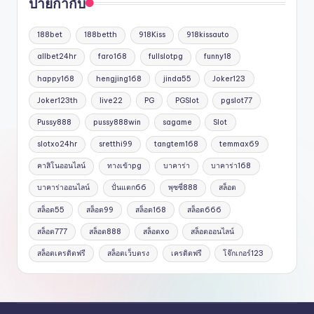
ป้ายกำกับ
188bet
188betth
918Kiss
918kissauto
allbet24hr
faro168
fullslotpg
funny18
happy168
hengjing168
jinda55
Joker123
Joker123th
live22
PG
PGSlot
pgslot77
Pussy888
pussy888win
sagame
Slot
slotxo24hr
sretthi99
tangtem168
temmax69
คาสิโนออนไลน์
ทางเข้าpg
บาคาร่า
บาคาร่า168
บาคาร่าออนไลน์
ปั่นแตก66
พุซซี่888
สล็อต
สล็อต55
สล็อต99
สล็อต168
สล็อต666
สล็อต777
สล็อต888
สล็อตxo
สล็อตออนไลน์
สล็อตเครดิตฟรี
สล็อตเว็บตรง
เครดิตฟรี
โจ๊กเกอร์123