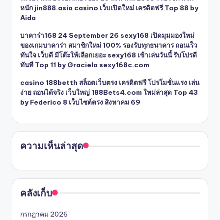
หนัก jin888.asia casino เว็บเปิดใหม่ เครดิตฟรี Top 88 by
Aida
บาคาร่า168 24 September 26 sexy168 เปิดมุมมองใหม่
ของเกมบาคาร่า สมาชิกใหม่ 100% รองรับทุกธนาคาร ถอนเร็ว
ทันใจ เว็บดี มีโต๊ะให้เลือกเยอะ sexy168 เข้าเล่นวันนี้ รับโปรดี
ทันที Top 11 by Graciela sexy168c.com
casino 188betth สล็อตเว็บตรง เครดิตฟรี โปรโมชั่นแรง เล่น
ง่าย ถอนได้จริง เว็บใหญ่ 188Bets4.com ใหม่ล่าสุด Top 43
by Federico 8 เว็บไซต์ตรง สิงหาคม 69
ความเห็นล่าสุด
คลังเก็บ
กรกฎาคม 2026