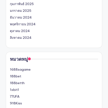
กุมภาพันธ์ 2025
มกราคม 2025
ธันวาคม 2024
พฤศจิกายน 2024
ตุลาคม 2024
สิงหาคม 2024
หมวดหมู่
1688sagame
188bet
188betth
1xbit1
77UFA
918Kiss