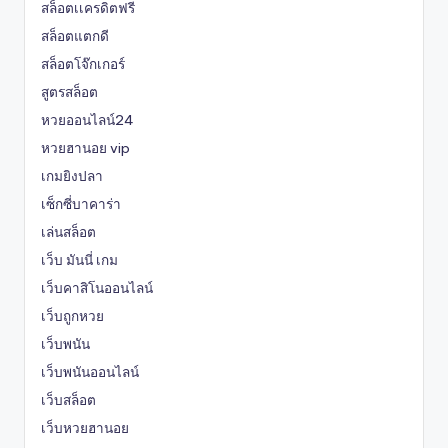
สล็อตเเครดิตฟรี
สล็อตแตกดี
สล็อตโจ๊กเกอร์
สูตรสล็อต
หวยออนไลน์24
หวยฮานอย vip
เกมยิงปลา
เซ็กซี่บาคาร่า
เล่นสล็อต
เว็บ มันนี่ เกม
เว็บคาสิโนออนไลน์
เว็บถูกหวย
เว็บพนัน
เว็บพนันออนไลน์
เว็บสล็อต
เว็บหวยฮานอย