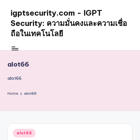
igptsecurity.com - IGPT
Skip
to
Security: ความมั่นคงและความเชื่อ
content
ถือในเทคโนโลยี
alot66
alot66
Home
alot66
Posted
alot66
in