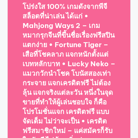
โปร่งใส 100% เกมดังจากพีจี
สล็อตที่น่าเล่น ได้แก่ •
Mahjong Ways 2 – เกม
หมากรุกจีนที่ขึ้นชื่อเรื่องฟรีสปิน
แตกง่าย • Fortune Tiger –
เสือที่โชคลาภ แจกหนักตั้งแต่
เบทหลักบาท • Lucky Neko –
แมวกวักนำโชค โบนัสสองเท่า
กระจาย แจกเครดิตฟรี ไม่ต้อง
ลุ้น แจกจริงแต่ละวัน หนึ่งในจุด
ขายที่ทำให้ผู้เล่นชอบใจ ก็คือ
โปรโมชั่นแจก เครดิตฟรี แบบ
จัดเต็ม ไม่ว่าจะเป็น • เครดิต
ฟรีสมาชิกใหม่ – แค่สมัครก็รับ