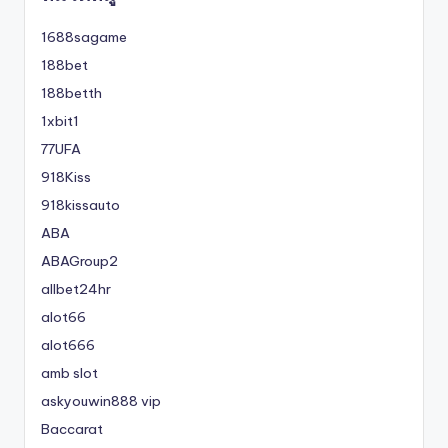
1688sagame
188bet
188betth
1xbit1
77UFA
918Kiss
918kissauto
ABA
ABAGroup2
allbet24hr
alot66
alot666
amb slot
askyouwin888 vip
Baccarat