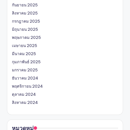
กันยายน 2025
สิงหาคม 2025
กรกฎาคม 2025
มิถุนายน 2025
พฤษภาคม 2025
เมษายน 2025
มีนาคม 2025
กุมภาพันธ์ 2025
มกราคม 2025
ธันวาคม 2024
พฤศจิกายน 2024
ตุลาคม 2024
สิงหาคม 2024
หมวดหมู่