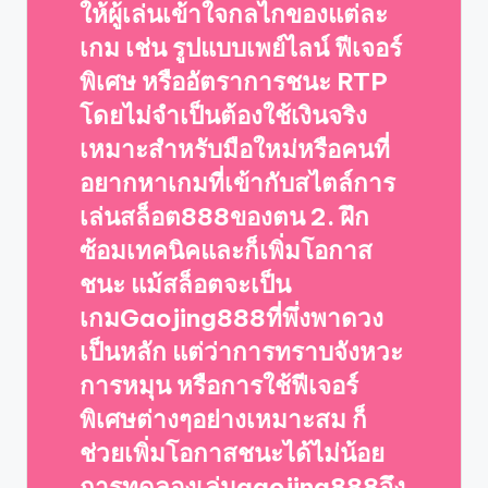
ให้ผู้เล่นเข้าใจกลไกของแต่ละ
เกม เช่น รูปแบบเพย์ไลน์ ฟีเจอร์
พิเศษ หรืออัตราการชนะ RTP
โดยไม่จำเป็นต้องใช้เงินจริง
เหมาะสำหรับมือใหม่หรือคนที่
อยากหาเกมที่เข้ากับสไตล์การ
เล่นสล็อต888ของตน 2. ฝึก
ซ้อมเทคนิคและก็เพิ่มโอกาส
ชนะ แม้สล็อตจะเป็น
เกมGaojing888ที่พึ่งพาดวง
เป็นหลัก แต่ว่าการทราบจังหวะ
การหมุน หรือการใช้ฟีเจอร์
พิเศษต่างๆอย่างเหมาะสม ก็
ช่วยเพิ่มโอกาสชนะได้ไม่น้อย
การทดลองเล่นgaojing888จึง