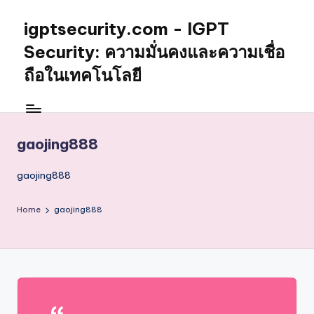
igptsecurity.com - IGPT
Skip
to
Security: ความมั่นคงและความเชื่อ
content
ถือในเทคโนโลยี
gaojing888
gaojing888
Home
gaojing888