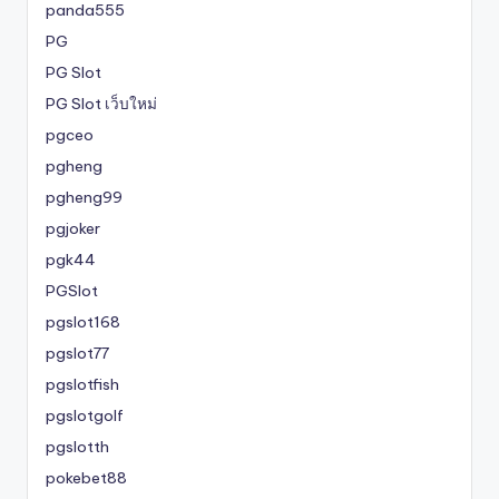
panda555
PG
PG Slot
PG Slot เว็บใหม่
pgceo
pgheng
pgheng99
pgjoker
pgk44
PGSlot
pgslot168
pgslot77
pgslotfish
pgslotgolf
pgslotth
pokebet88