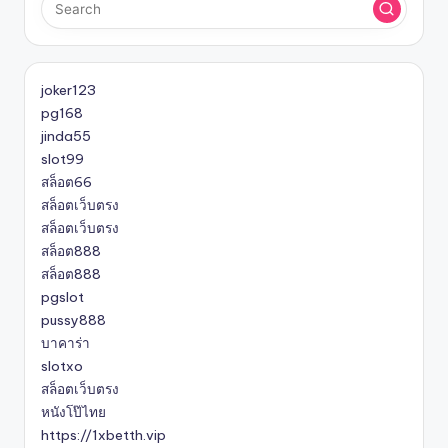
joker123
pg168
jinda55
slot99
สล็อต66
สล็อตเว็บตรง
สล็อตเว็บตรง
สล็อต888
สล็อต888
pgslot
pussy888
บาคาร่า
slotxo
สล็อตเว็บตรง
หนังโป๊ไทย
https://1xbetth.vip