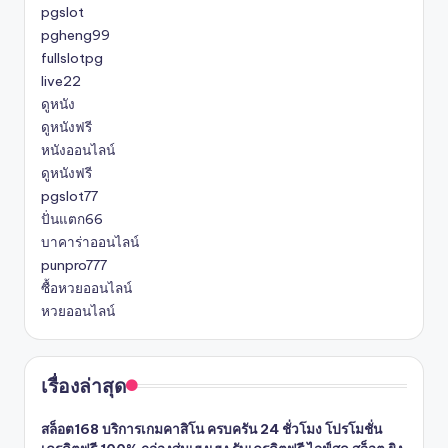
pgslot
pgheng99
fullslotpg
live22
ดูหนัง
ดูหนังฟรี
หนังออนไลน์
ดูหนังฟรี
pgslot77
ปั่นแตก66
บาคาร่าออนไลน์
punpro777
ซื้อหวยออนไลน์
หวยออนไลน์
เรื่องล่าสุด
สล็อต168 บริการเกมคาสิโน ครบครัน 24 ชั่วโมง โปรโมชั่น