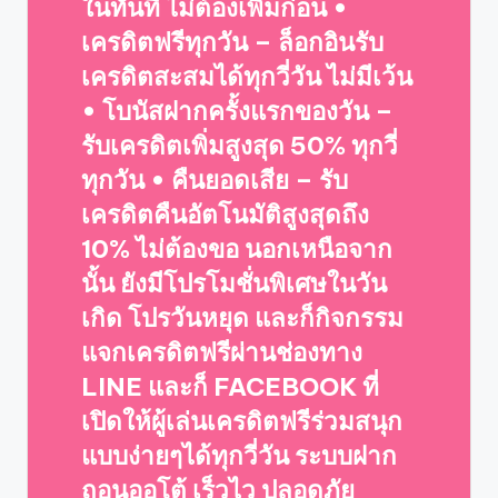
ในทันที ไม่ต้องเพิ่มก่อน •
เครดิตฟรีทุกวัน – ล็อกอินรับ
เครดิตสะสมได้ทุกวี่วัน ไม่มีเว้น
• โบนัสฝากครั้งแรกของวัน –
รับเครดิตเพิ่มสูงสุด 50% ทุกวี่
ทุกวัน • คืนยอดเสีย – รับ
เครดิตคืนอัตโนมัติสูงสุดถึง
10% ไม่ต้องขอ นอกเหนือจาก
นั้น ยังมีโปรโมชั่นพิเศษในวัน
เกิด โปรวันหยุด และก็กิจกรรม
แจกเครดิตฟรีผ่านช่องทาง
LINE และก็ FACEBOOK ที่
เปิดให้ผู้เล่นเครดิตฟรีร่วมสนุก
แบบง่ายๆได้ทุกวี่วัน ระบบฝาก
ถอนออโต้ เร็วไว ปลอดภัย