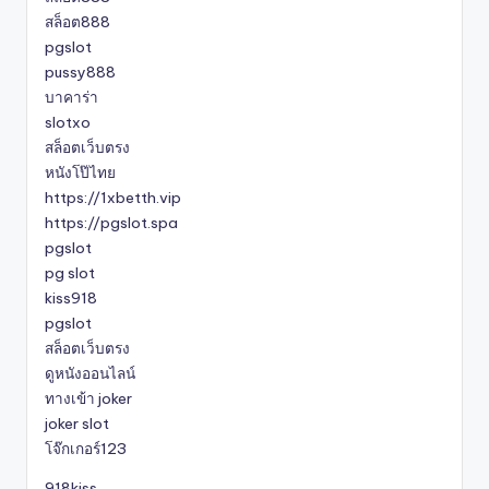
สล็อต888
pgslot
pussy888
บาคาร่า
slotxo
สล็อตเว็บตรง
หนังโป๊ไทย
https://1xbetth.vip
https://pgslot.spa
pgslot
pg slot
kiss918
pgslot
สล็อตเว็บตรง
ดูหนังออนไลน์
ทางเข้า joker
joker slot
โจ๊กเกอร์123
918kiss