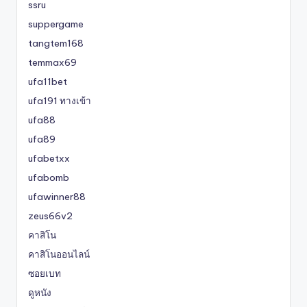
ssru
suppergame
tangtem168
temmax69
ufa11bet
ufa191 ทางเข้า
ufa88
ufa89
ufabetxx
ufabomb
ufawinner88
zeus66v2
คาสิโน
คาสิโนออนไลน์
ซอยเบท
ดูหนัง