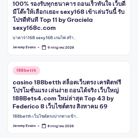
100% รองรับทุกธนาคาร ถอนเร็วทันใจ เว็บดี
มีโต๊ะให้เลือกเยอะ sexy168 เข้าเล่นวันนี้ รับ
โปรดีทันที Top 11 by Graciela
sexy168c.com
บาคาร่า168 sexy168 เกมไพ่ สร้า…
Jeremy Evans
9 กรกฎาคม 2026
Posted
by
Posted
188betth
in
casino 188betth สล็อตเว็บตรง เครดิตฟรี
โปรโมชั่นแรง เล่นง่าย ถอนได้จริง เว็บใหญ่
188Bets4.com ใหม่ล่าสุด Top 43 by
Federico 8 เว็บไซต์ตรง สิงหาคม 69
188betth เว็บไซต์ตรงปากทางเข้า…
Jeremy Evans
8 กรกฎาคม 2026
Posted
by