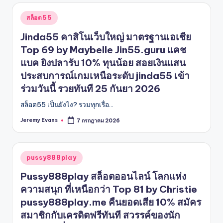
Posted
สล็อต55
in
Jinda55 คาสิโนเว็บใหญ่ มาตรฐานเอเชีย
Top 69 by Maybelle Jin55.guru แคช
แบค ยิงปลารับ 10% ทุนน้อย สอยเงินแสน
ประสบการณ์เกมเหนือระดับ jinda55 เข้า
ร่วมวันนี้ รวยทันที 25 กันยา 2026
สล็อต55 เป็นยังไง? รวมทุกเรื่อ…
Jeremy Evans
7 กรกฎาคม 2026
Posted
by
Posted
pussy888play
in
Pussy888play สล็อตออนไลน์ โลกแห่ง
ความสนุก ที่เหนือกว่า Top 81 by Christie
pussy888play.me คืนยอดเสีย 10% สมัคร
สมาชิกกับเครดิตฟรีทันที สวรรค์ของนัก