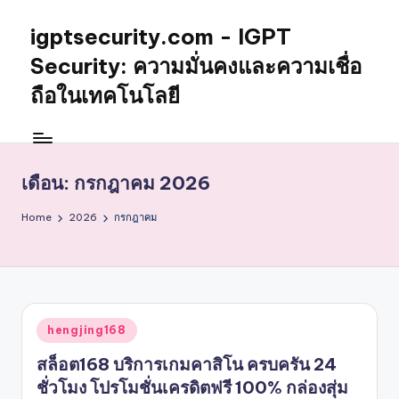
igptsecurity.com - IGPT
Skip
to
Security: ความมั่นคงและความเชื่อ
content
ถือในเทคโนโลยี
เดือน:
กรกฎาคม 2026
Home
2026
กรกฎาคม
Posted
hengjing168
in
สล็อต168 บริการเกมคาสิโน ครบครัน 24
ชั่วโมง โปรโมชั่นเครดิตฟรี 100% กล่องสุ่ม