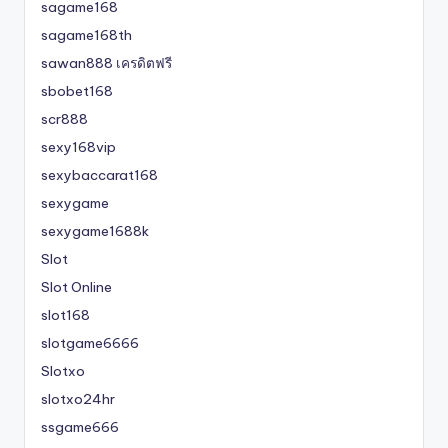
sagame168
sagame168th
sawan888 เครดิตฟรี
sbobet168
scr888
sexy168vip
sexybaccarat168
sexygame
sexygame1688k
Slot
Slot Online
slot168
slotgame6666
Slotxo
slotxo24hr
ssgame666