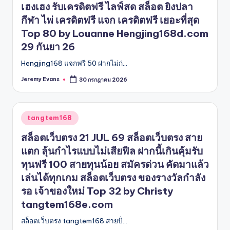
เฮงเฮง รับเครดิตฟรี ไลฟ์สด สล็อต ยิงปลา
กีฬา ไพ่ เครดิตฟรี แจก เครดิตฟรี เยอะที่สุด
Top 80 by Louanne Hengjing168d.com
29 กันยา 26
Hengjing168 แจกฟรี 50 ฝากไม่ก่…
Jeremy Evans
30 กรกฎาคม 2026
Posted
by
Posted
tangtem168
in
สล็อตเว็บตรง 21 JUL 69 สล็อตเว็บตรง สาย
แตก ลุ้นกำไรแบบไม่เสียฟีล ฝากนี้เกินคุ้มรับ
ทุนฟรี 100 สายทุนน้อย สมัครด่วน คัดมาแล้ว
เล่นได้ทุกเกม สล็อตเว็บตรง ของรางวัลกำลัง
รอ เจ้าของใหม่ Top 32 by Christy
tangtem168e.com
สล็อตเว็บตรง tangtem168 สายปั่…