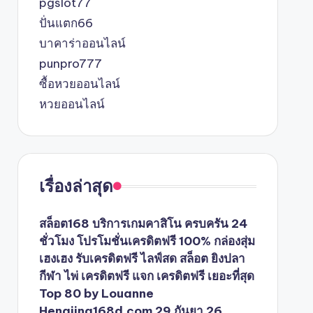
pgslot77
ปั่นแตก66
บาคาร่าออนไลน์
punpro777
ซื้อหวยออนไลน์
หวยออนไลน์
เรื่องล่าสุด
สล็อต168 บริการเกมคาสิโน ครบครัน 24
ชั่วโมง โปรโมชั่นเครดิตฟรี 100% กล่องสุ่ม
เฮงเฮง รับเครดิตฟรี ไลฟ์สด สล็อต ยิงปลา
กีฬา ไพ่ เครดิตฟรี แจก เครดิตฟรี เยอะที่สุด
Top 80 by Louanne
Hengjing168d.com 29 กันยา 26