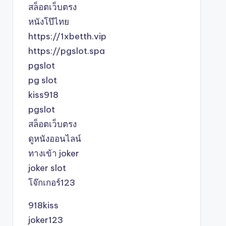
สล็อตเว็บตรง
หนังโป๊ไทย
https://1xbetth.vip
https://pgslot.spa
pgslot
pg slot
kiss918
pgslot
สล็อตเว็บตรง
ดูหนังออนไลน์
ทางเข้า joker
joker slot
โจ๊กเกอร์123
918kiss
joker123