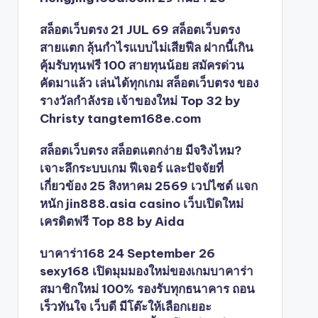
สล็อตเว็บตรง 21 JUL 69 สล็อตเว็บตรง
สายแตก ลุ้นกำไรแบบไม่เสียฟีล ฝากนี้เกิน
คุ้มรับทุนฟรี 100 สายทุนน้อย สมัครด่วน
คัดมาแล้ว เล่นได้ทุกเกม สล็อตเว็บตรง ของ
รางวัลกำลังรอ เจ้าของใหม่ Top 32 by
Christy tangtem168e.com
สล็อตเว็บตรง สล็อตแตกง่าย มีจริงไหม?
เจาะลึกระบบเกม ฟีเจอร์ และปัจจัยที่
เกี่ยวข้อง 25 สิงหาคม 2569 เวปไซต์ แจก
หนัก jin888.asia casino เว็บเปิดใหม่
เครดิตฟรี Top 88 by Aida
บาคาร่า168 24 September 26
sexy168 เปิดมุมมองใหม่ของเกมบาคาร่า
สมาชิกใหม่ 100% รองรับทุกธนาคาร ถอน
เร็วทันใจ เว็บดี มีโต๊ะให้เลือกเยอะ