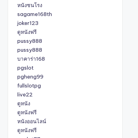
หนังชนโรง
sagame168th
joker123
ดูหนังฟรี
pussy888
pussy888
บาคาร่า168
pgslot
pgheng99
fullslotpg
live22
ดูหนัง
ดูหนังฟรี
หนังออนไลน์
ดูหนังฟรี