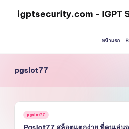
igptsecurity.com - IGPT S
Skip
to
content
หน้าแรก
B
pgslot77
Posted
pgslot77
in
Pgslot77 สล็อตแตกง่าย ที่คนเล่นจริ