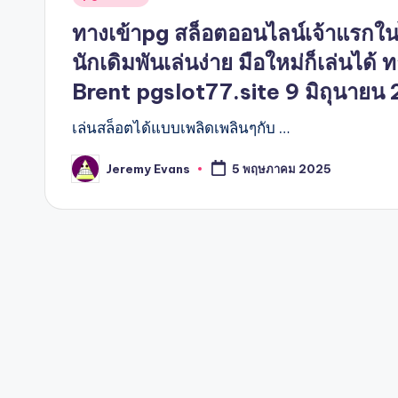
in
ทางเข้าpg สล็อตออนไลน์เจ้าแรกใน
นักเดิมพันเล่นง่าย มือใหม่ก็เล่นได
Brent pgslot77.site 9 มิถุนายน
เล่นสล็อตได้แบบเพลิดเพลินๆกับ …
Jeremy Evans
5 พฤษภาคม 2025
Posted
by