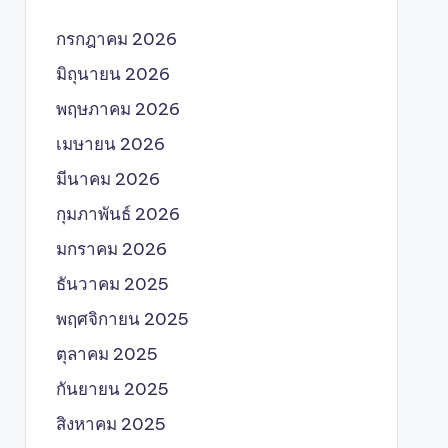
กรกฎาคม 2026
มิถุนายน 2026
พฤษภาคม 2026
เมษายน 2026
มีนาคม 2026
กุมภาพันธ์ 2026
มกราคม 2026
ธันวาคม 2025
พฤศจิกายน 2025
ตุลาคม 2025
กันยายน 2025
สิงหาคม 2025