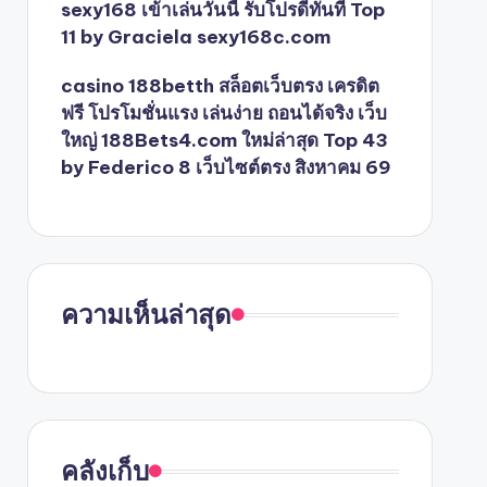
sexy168 เข้าเล่นวันนี้ รับโปรดีทันที Top
11 by Graciela sexy168c.com
casino 188betth สล็อตเว็บตรง เครดิต
ฟรี โปรโมชั่นแรง เล่นง่าย ถอนได้จริง เว็บ
ใหญ่ 188Bets4.com ใหม่ล่าสุด Top 43
by Federico 8 เว็บไซต์ตรง สิงหาคม 69
ความเห็นล่าสุด
คลังเก็บ