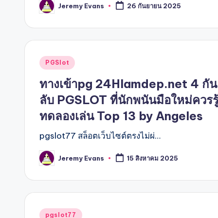
Jeremy Evans
26 กันยายน 2025
Posted
by
Posted
PGSlot
in
ทางเข้าpg 24Hlamdep.net 4 กันย
ลับ PGSLOT ที่นักพนันมือใหม่ควรรู
ทดลองเล่น Top 13 by Angeles
pgslot77 สล็อตเว็บไซต์ตรงไม่ผ่…
Jeremy Evans
15 สิงหาคม 2025
Posted
by
Posted
pgslot77