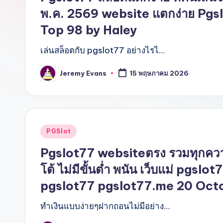
พ.ค. 2569 website แตกง่าย Pgslot
Top 98 by Haley
เล่นสล็อตกับ pgslot77 อย่างไรไ…
Jeremy Evans
15 พฤษภาคม 2026
Posted
by
Posted
PGSlot
in
Pgslot77 websiteตรง รวมทุกควา
โต้ ไม่มีขั้นต่ำ พนัน เว็บแม่ pgs
pgslot77 pgslot77.me 20 Oct
ทำเงินแบบง่ายๆฝากถอนไม่มีอย่าง…