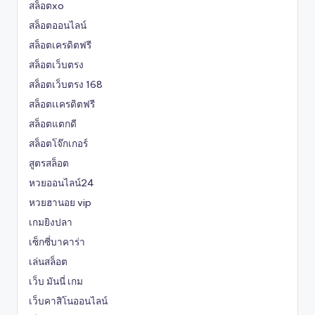
สล็อตxo
สล็อตออนไลน์
สล็อตเครดิตฟรี
สล็อตเว็บตรง
สล็อตเว็บตรง 168
สล็อตเเครดิตฟรี
สล็อตแตกดี
สล็อตโจ๊กเกอร์
สูตรสล็อต
หวยออนไลน์24
หวยฮานอย vip
เกมยิงปลา
เซ็กซี่บาคาร่า
เล่นสล็อต
เว็บ มันนี่ เกม
เว็บคาสิโนออนไลน์