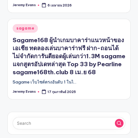
Jeremy Evans
6 เมษายน 2026
Posted
by
Posted
sagame
in
Sagame168 ผู้นำเกมบาคาร่าแนวหน้าของ
เอเชีย ทดลองเล่นบาคาร่าฟรี ฝาก-ถอนได้
ไม่จำกัดการันตียอดผู้เล่นกว่า1.3M sagame
แจกสูตรอัปเดทล่าสุด Top 33 by Pearline
sagame168th.club 8 เม.ย 68
Sagame เว็บไซต์ตรงอันดับ 1 ในไ…
Jeremy Evans
17 กุมภาพันธ์ 2025
Posted
by