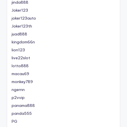
jinda888
Joker123
joker123auto
Joker123th
juad888
kingdom66n
lion123
live22slot
lotto888
macau69
monkey789
ngernn
p2vvip
panama888
panda555
PG