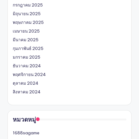
กรกฎาคม 2025
มิถุนายน 2025
พฤษภาคม 2025
เมษายน 2025
มีนาคม 2025
กุมภาพันธ์ 2025
มกราคม 2025
ธันวาคม 2024
พฤศจิกายน 2024
ตุลาคม 2024
สิงหาคม 2024
หมวดหมู่
1688sagame