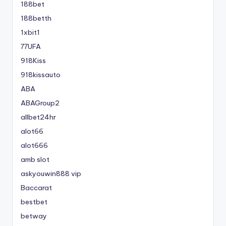
188bet
188betth
1xbit1
77UFA
918Kiss
918kissauto
ABA
ABAGroup2
allbet24hr
alot66
alot666
amb slot
askyouwin888 vip
Baccarat
bestbet
betway