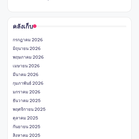
คลังเก็บ
กรกฎาคม 2026
มิถุนายน 2026
พฤษภาคม 2026
เมษายน 2026
มีนาคม 2026
กุมภาพันธ์ 2026
มกราคม 2026
ธันวาคม 2025
พฤศจิกายน 2025
ตุลาคม 2025
กันยายน 2025
สิงหาคม 2025