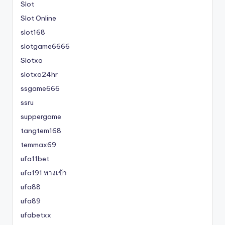
Slot
Slot Online
slot168
slotgame6666
Slotxo
slotxo24hr
ssgame666
ssru
suppergame
tangtem168
temmax69
ufa11bet
ufa191 ทางเข้า
ufa88
ufa89
ufabetxx