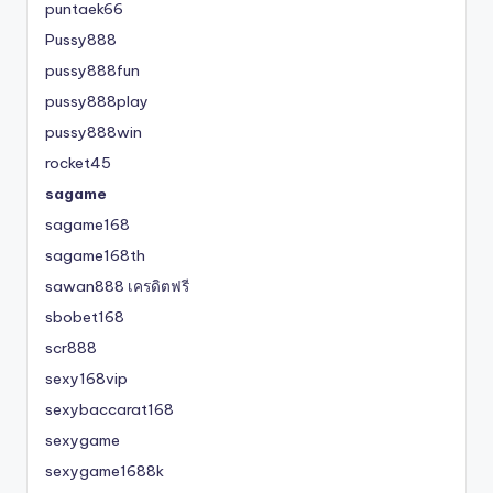
puntaek66
Pussy888
pussy888fun
pussy888play
pussy888win
rocket45
sagame
sagame168
sagame168th
sawan888 เครดิตฟรี
sbobet168
scr888
sexy168vip
sexybaccarat168
sexygame
sexygame1688k