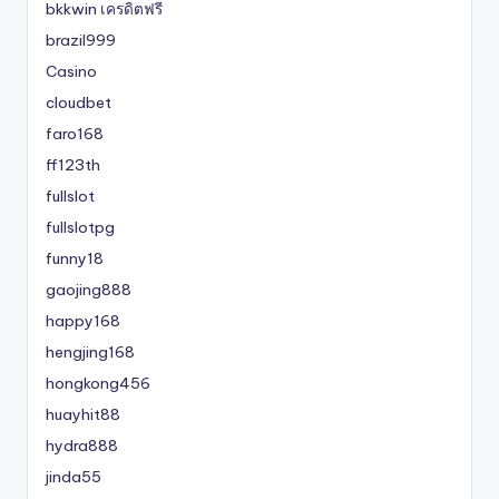
bkkwin เครดิตฟรี
brazil999
Casino
cloudbet
faro168
ff123th
fullslot
fullslotpg
funny18
gaojing888
happy168
hengjing168
hongkong456
huayhit88
hydra888
jinda55