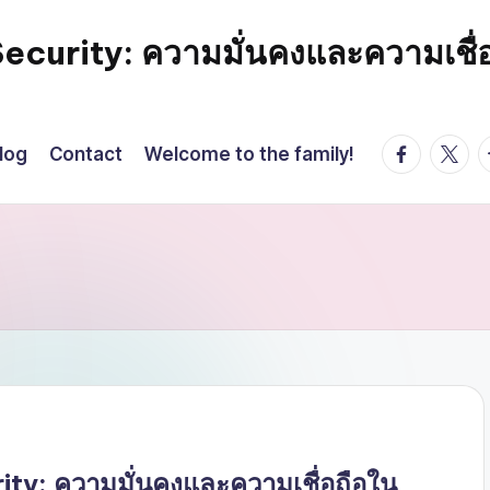
ecurity: ความมั่นคงและความเชื่
facebook.
twitte
t
log
Contact
Welcome to the family!
ty: ความมั่นคงและความเชื่อถือใน