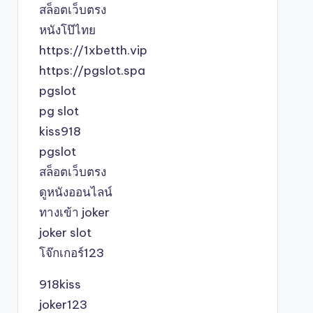
สล็อตเว็บตรง
หนังโป๊ไทย
https://1xbetth.vip
https://pgslot.spa
pgslot
pg slot
kiss918
pgslot
สล็อตเว็บตรง
ดูหนังออนไลน์
ทางเข้า joker
joker slot
โจ๊กเกอร์123
918kiss
joker123