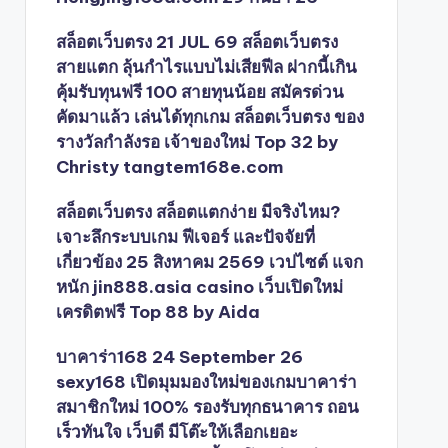
สล็อตเว็บตรง 21 JUL 69 สล็อตเว็บตรง
สายแตก ลุ้นกำไรแบบไม่เสียฟีล ฝากนี้เกิน
คุ้มรับทุนฟรี 100 สายทุนน้อย สมัครด่วน
คัดมาแล้ว เล่นได้ทุกเกม สล็อตเว็บตรง ของ
รางวัลกำลังรอ เจ้าของใหม่ Top 32 by
Christy tangtem168e.com
สล็อตเว็บตรง สล็อตแตกง่าย มีจริงไหม?
เจาะลึกระบบเกม ฟีเจอร์ และปัจจัยที่
เกี่ยวข้อง 25 สิงหาคม 2569 เวปไซต์ แจก
หนัก jin888.asia casino เว็บเปิดใหม่
เครดิตฟรี Top 88 by Aida
บาคาร่า168 24 September 26
sexy168 เปิดมุมมองใหม่ของเกมบาคาร่า
สมาชิกใหม่ 100% รองรับทุกธนาคาร ถอน
เร็วทันใจ เว็บดี มีโต๊ะให้เลือกเยอะ