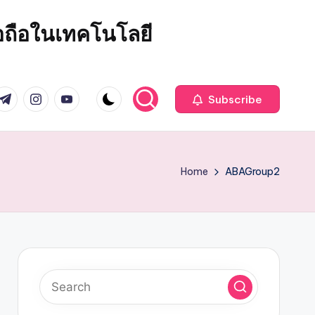
อถือในเทคโนโลยี
com
r.com
.me
instagram.com
youtube.com
Subscribe
Home
ABAGroup2