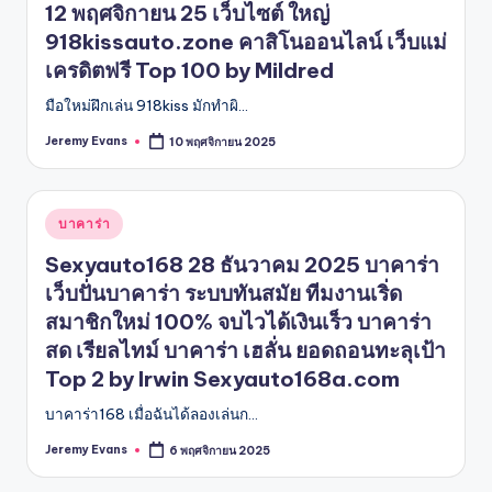
12 พฤศจิกายน 25 เว็บไซต์ ใหญ่
918kissauto.zone คาสิโนออนไลน์ เว็บแม่
เครดิตฟรี Top 100 by Mildred
มือใหม่ฝึกเล่น 918kiss มักทำผิ…
Jeremy Evans
10 พฤศจิกายน 2025
Posted
by
Posted
บาคาร่า
in
Sexyauto168 28 ธันวาคม 2025 บาคาร่า
เว็บปั่นบาคาร่า ระบบทันสมัย ทีมงานเริ่ด
สมาชิกใหม่ 100% จบไวได้เงินเร็ว บาคาร่า
สด เรียลไทม์ บาคาร่า เฮลั่น ยอดถอนทะลุเป้า
Top 2 by Irwin Sexyauto168a.com
บาคาร่า168 เมื่อฉันได้ลองเล่นก…
Jeremy Evans
6 พฤศจิกายน 2025
Posted
by