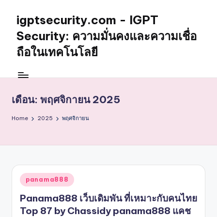
igptsecurity.com - IGPT
Skip
to
Security: ความมั่นคงและความเชื่อ
content
ถือในเทคโนโลยี
เดือน:
พฤศจิกายน 2025
Home
2025
พฤศจิกายน
Posted
panama888
in
Panama888 เว็บเดิมพัน ที่เหมาะกับคนไทย
Top 87 by Chassidy panama888 แคช