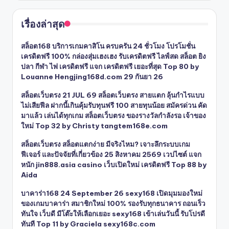
เรื่องล่าสุด
สล็อต168 บริการเกมคาสิโน ครบครัน 24 ชั่วโมง โปรโมชั่น
เครดิตฟรี 100% กล่องสุ่มเฮงเฮง รับเครดิตฟรี ไลฟ์สด สล็อต ยิง
ปลา กีฬา ไพ่ เครดิตฟรี แจก เครดิตฟรี เยอะที่สุด Top 80 by
Louanne Hengjing168d.com 29 กันยา 26
สล็อตเว็บตรง 21 JUL 69 สล็อตเว็บตรง สายแตก ลุ้นกำไรแบบ
ไม่เสียฟีล ฝากนี้เกินคุ้มรับทุนฟรี 100 สายทุนน้อย สมัครด่วน คัด
มาแล้ว เล่นได้ทุกเกม สล็อตเว็บตรง ของรางวัลกำลังรอ เจ้าของ
ใหม่ Top 32 by Christy tangtem168e.com
สล็อตเว็บตรง สล็อตแตกง่าย มีจริงไหม? เจาะลึกระบบเกม
ฟีเจอร์ และปัจจัยที่เกี่ยวข้อง 25 สิงหาคม 2569 เวปไซต์ แจก
หนัก jin888.asia casino เว็บเปิดใหม่ เครดิตฟรี Top 88 by
Aida
บาคาร่า168 24 September 26 sexy168 เปิดมุมมองใหม่
ของเกมบาคาร่า สมาชิกใหม่ 100% รองรับทุกธนาคาร ถอนเร็ว
ทันใจ เว็บดี มีโต๊ะให้เลือกเยอะ sexy168 เข้าเล่นวันนี้ รับโปรดี
ทันที Top 11 by Graciela sexy168c.com