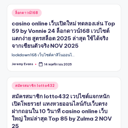
Posted
ล็อกดาวน์168
in
casino online เว็บเปิดใหม่ ทดลองเล่น Top
59 by Vonnie 24 ล็อกดาวน์168 เวปไซต์
แตกง่าย สูตรสล็อต 2025 ล่าสุด ใช้ได้จริง
จากเซียนตัวจริง NOV 2025
lockdown168 เว็บไซต์คาสิโนออนไ…
Jeremy Evans
14 พฤศจิกายน 2025
Posted
by
Posted
สมัครสมาชิก lotto432
in
สมัครสมาชิก lotto432 เวปไซต์แจกหนัก
เปิดโพยรวย! แทงหวยออนไลน์กับเว็บตรง
ฝากถอนใน 10 วินาที casino online เว็บ
ใหญ่ ใหม่ล่าสุด Top 85 by Zulma 2 NOV
25