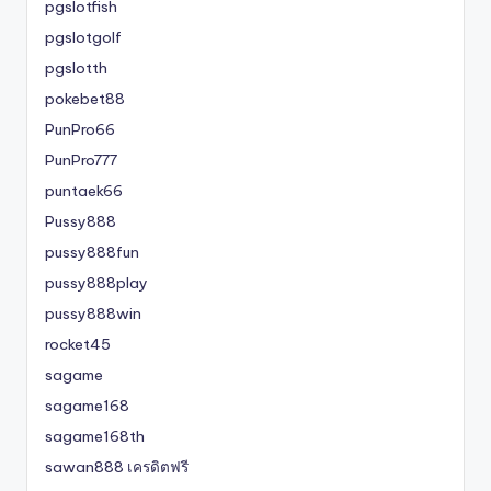
pgslotfish
pgslotgolf
pgslotth
pokebet88
PunPro66
PunPro777
puntaek66
Pussy888
pussy888fun
pussy888play
pussy888win
rocket45
sagame
sagame168
sagame168th
sawan888 เครดิตฟรี