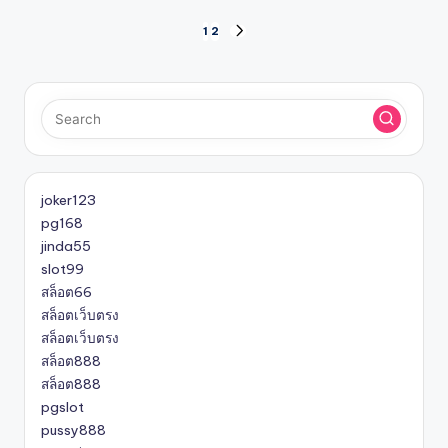
Posts
1
2
NEXT
PAGE
pagination
joker123
pg168
jinda55
slot99
สล็อต66
สล็อตเว็บตรง
สล็อตเว็บตรง
สล็อต888
สล็อต888
pgslot
pussy888