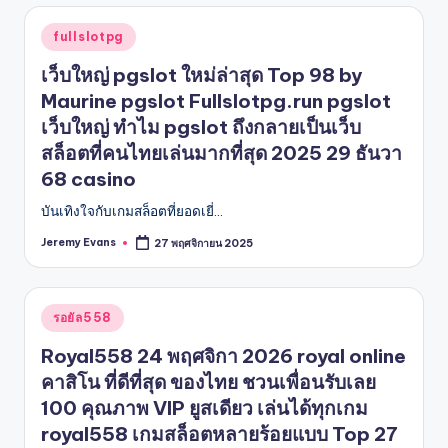
Posted
fullslotpg
in
เว็บใหญ่ pgslot ใหม่ล่าสุด Top 98 by
Maurine pgslot Fullslotpg.run pgslot
เว็บใหญ่ ทำไม pgslot ถึงกลายเป็นเว็บ
สล็อตที่คนไทยเล่นมากที่สุด 2025 29 ธันวา
68 casino
บันเทิงใจกับเกมสล็อตที่ยอดเยี่…
Jeremy Evans
27 พฤศจิกายน 2025
Posted
by
Posted
รอยัล558
in
Royal558 24 พฤศจิกา 2026 royal online
คาสิโน ที่ดีที่สุด ของไทย ชวนเพื่อนรับเลย
100 คุณภาพ VIP ยูสเดียว เล่นได้ทุกเกม
royal558 เกมสล็อตหลายร้อยแบบ Top 27