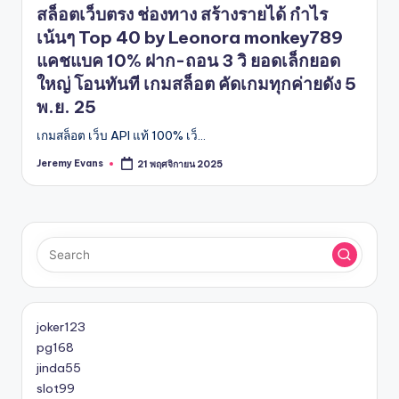
สล็อตเว็บตรง ช่องทาง สร้างรายได้ กำไร
เน้นๆ Top 40 by Leonora monkey789
แคชแบค 10% ฝาก-ถอน 3 วิ ยอดเล็กยอด
ใหญ่ โอนทันที เกมสล็อต คัดเกมทุกค่ายดัง 5
พ.ย. 25
เกมสล็อต เว็บ API แท้ 100% เว็…
Jeremy Evans
21 พฤศจิกายน 2025
Posted
by
joker123
pg168
jinda55
slot99