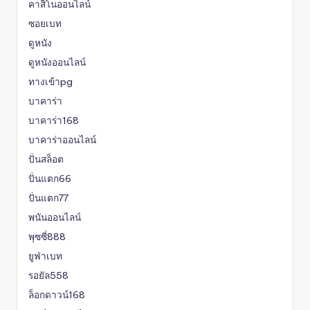
คาสิโนออนไลน์
ซอยเบท
ดูหนัง
ดูหนังออนไลน์
ทางเข้าpg
บาคาร่า
บาคาร่า168
บาคาร่าออนไลน์
ปั่นสล็อต
ปั่นแตก66
ปั่นแตก77
พนันออนไลน์
พุซซี่888
ยูฟ่าเบท
รอยัล558
ล็อกดาวน์168