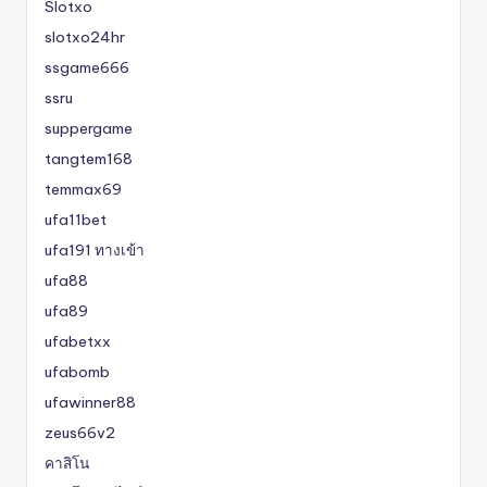
Slotxo
slotxo24hr
ssgame666
ssru
suppergame
tangtem168
temmax69
ufa11bet
ufa191 ทางเข้า
ufa88
ufa89
ufabetxx
ufabomb
ufawinner88
zeus66v2
คาสิโน