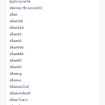
ศูนย์รวมเกมไพ่
สมัครสมาชิก lotto432
สล็อต
สล็อต168
สล็อต456
สล็อต55
สล็อต66
สล็อต666
สล็อต888
สล็อต89
สล็อต99
สล็อตpg
สล็อตxo
สล็อตออนไลน์
สล็อตเครดิตฟรี
สล็อตเว็บตรง