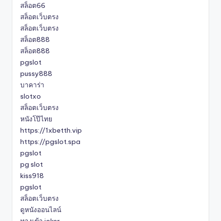
สล็อต66
สล็อตเว็บตรง
สล็อตเว็บตรง
สล็อต888
สล็อต888
pgslot
pussy888
บาคาร่า
slotxo
สล็อตเว็บตรง
หนังโป๊ไทย
https://1xbetth.vip
https://pgslot.spa
pgslot
pg slot
kiss918
pgslot
สล็อตเว็บตรง
ดูหนังออนไลน์
ทางเข้า joker