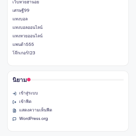
เว็บหวยฮานอย
เศรษฐี99
แทงบอล
แทงบอลออนไลน์
แทงหวยออนไลน์
แพนด้า555
โจ๊กเกอร์123
นิยาม
เข้าสู่ระบบ
เข้าฟีด
แสดงความเห็นฟีด
WordPress.org