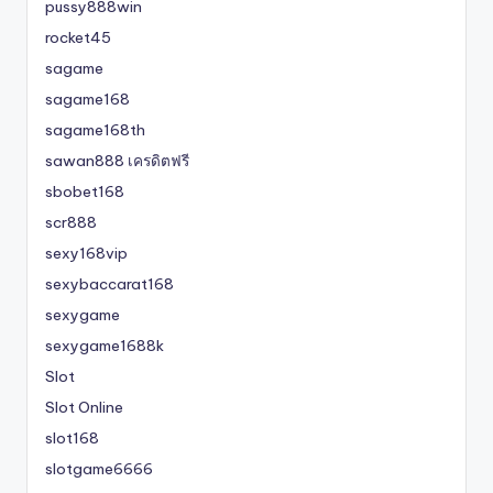
pussy888win
rocket45
sagame
sagame168
sagame168th
sawan888 เครดิตฟรี
sbobet168
scr888
sexy168vip
sexybaccarat168
sexygame
sexygame1688k
Slot
Slot Online
slot168
slotgame6666