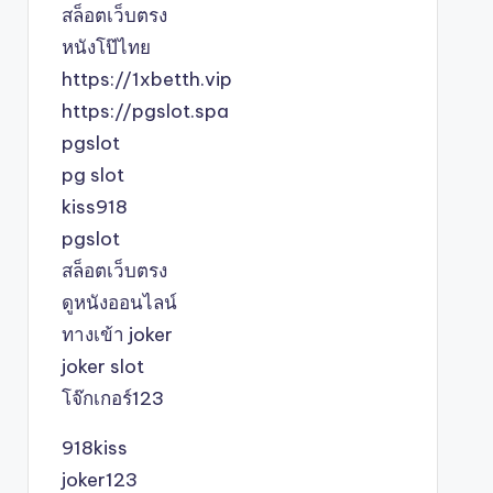
สล็อตเว็บตรง
หนังโป๊ไทย
https://1xbetth.vip
https://pgslot.spa
pgslot
pg slot
kiss918
pgslot
สล็อตเว็บตรง
ดูหนังออนไลน์
ทางเข้า joker
joker slot
โจ๊กเกอร์123
918kiss
joker123