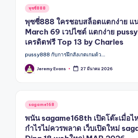
Posted
พุซซี่888
in
พุซซี่888 ใครชอบสล็อตแตกง่าย แนะน
March 69 เวปไซต์ แตกง่าย pussy
เครดิตฟรี Top 13 by Charles
pussy888 กับการฝึกสังเกตเกมด้ว…
Jeremy Evans
27 มีนาคม 2026
Posted
by
Posted
sagame168
in
พนัน sagame168th เปิดโต๊ะเมื่อไหร่
กำไรไม่ควรพลาด เว็บเปิดใหม่ sa