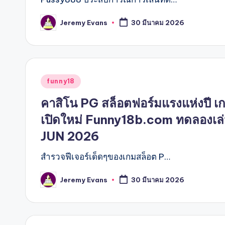
Jeremy Evans
30 มีนาคม 2026
Posted
by
Posted
funny18
in
คาสิโน PG สล็อตฟอร์มแรงแห่งปี เกมเ
เปิดใหม่ Funny18b.com ทดลองเล่
JUN 2026
สำรวจฟีเจอร์เด็ดๆของเกมสล็อต P…
Jeremy Evans
30 มีนาคม 2026
Posted
by