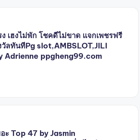
ง เฮงไม่พัก โชคดีไม่ขาด แจกเพชรฟรี
รางวัลทันทีPg slot,AMBSLOT,JILI
91 by Adrienne ppgheng99.com
กเยอะ Top 47 by Jasmin