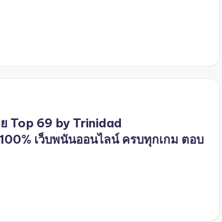
ทย Top 69 by Trinidad
100% เว็บพนันออนไลน์ ครบทุกเกม ตอบ