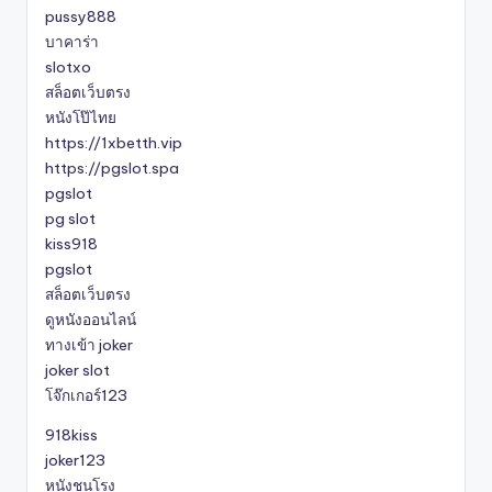
pussy888
บาคาร่า
slotxo
สล็อตเว็บตรง
หนังโป๊ไทย
https://1xbetth.vip
https://pgslot.spa
pgslot
pg slot
kiss918
pgslot
สล็อตเว็บตรง
ดูหนังออนไลน์
ทางเข้า joker
joker slot
โจ๊กเกอร์123
918kiss
joker123
หนังชนโรง