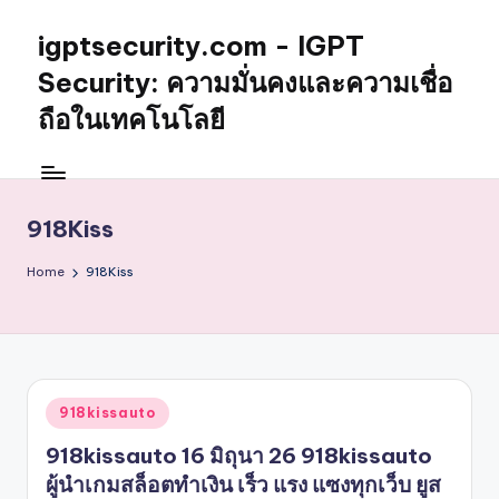
igptsecurity.com - IGPT
Skip
to
Security: ความมั่นคงและความเชื่อ
content
ถือในเทคโนโลยี
918Kiss
Home
918Kiss
Posted
918kissauto
in
918kissauto 16 มิถุนา 26 918kissauto
ผู้นำเกมสล็อตทำเงิน เร็ว แรง แซงทุกเว็บ ยูส