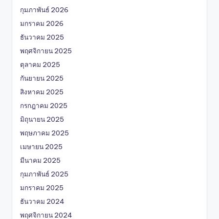
กุมภาพันธ์ 2026
มกราคม 2026
ธันวาคม 2025
พฤศจิกายน 2025
ตุลาคม 2025
กันยายน 2025
สิงหาคม 2025
กรกฎาคม 2025
มิถุนายน 2025
พฤษภาคม 2025
เมษายน 2025
มีนาคม 2025
กุมภาพันธ์ 2025
มกราคม 2025
ธันวาคม 2024
พฤศจิกายน 2024