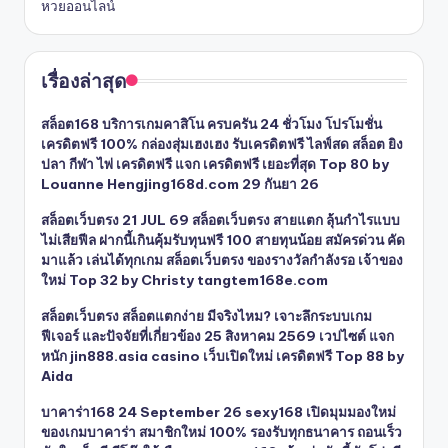
หวยออนไลน์
เรื่องล่าสุด
สล็อต168 บริการเกมคาสิโน ครบครัน 24 ชั่วโมง โปรโมชั่น
เครดิตฟรี 100% กล่องสุ่มเฮงเฮง รับเครดิตฟรี ไลฟ์สด สล็อต ยิง
ปลา กีฬา ไพ่ เครดิตฟรี แจก เครดิตฟรี เยอะที่สุด Top 80 by
Louanne Hengjing168d.com 29 กันยา 26
สล็อตเว็บตรง 21 JUL 69 สล็อตเว็บตรง สายแตก ลุ้นกำไรแบบ
ไม่เสียฟีล ฝากนี้เกินคุ้มรับทุนฟรี 100 สายทุนน้อย สมัครด่วน คัด
มาแล้ว เล่นได้ทุกเกม สล็อตเว็บตรง ของรางวัลกำลังรอ เจ้าของ
ใหม่ Top 32 by Christy tangtem168e.com
สล็อตเว็บตรง สล็อตแตกง่าย มีจริงไหม? เจาะลึกระบบเกม
ฟีเจอร์ และปัจจัยที่เกี่ยวข้อง 25 สิงหาคม 2569 เวปไซต์ แจก
หนัก jin888.asia casino เว็บเปิดใหม่ เครดิตฟรี Top 88 by
Aida
บาคาร่า168 24 September 26 sexy168 เปิดมุมมองใหม่
ของเกมบาคาร่า สมาชิกใหม่ 100% รองรับทุกธนาคาร ถอนเร็ว