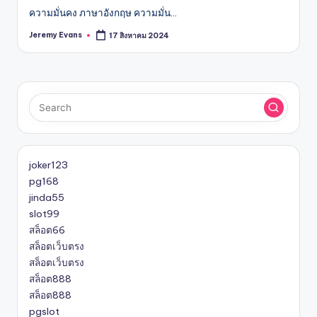
ความมั่นคง ภาษาอังกฤษ ความมั่น…
Jeremy Evans
17 สิงหาคม 2024
Posted
by
joker123
pg168
jinda55
slot99
สล็อต66
สล็อตเว็บตรง
สล็อตเว็บตรง
สล็อต888
สล็อต888
pgslot