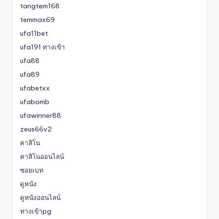
tangtem168
temmax69
ufa11bet
ufa191 ทางเข้า
ufa88
ufa89
ufabetxx
ufabomb
ufawinner88
zeus66v2
คาสิโน
คาสิโนออนไลน์
ซอยเบท
ดูหนัง
ดูหนังออนไลน์
ทางเข้าpg