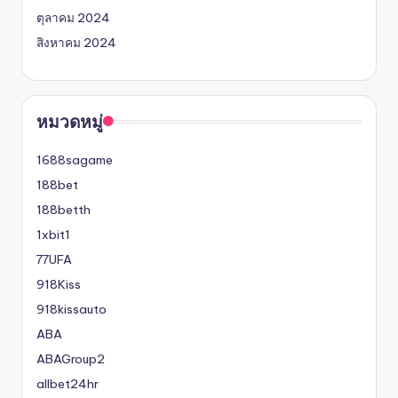
ตุลาคม 2024
สิงหาคม 2024
หมวดหมู่
1688sagame
188bet
188betth
1xbit1
77UFA
918Kiss
918kissauto
ABA
ABAGroup2
allbet24hr