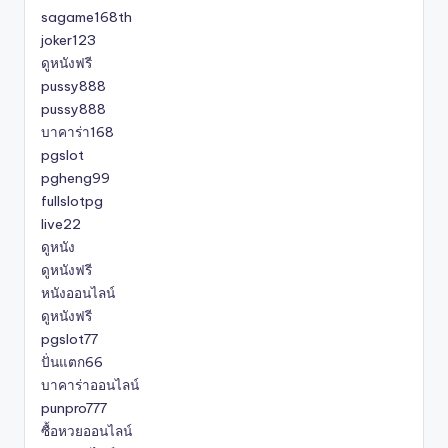
sagame168th
joker123
ดูหนังฟรี
pussy888
pussy888
บาคาร่า168
pgslot
pgheng99
fullslotpg
live22
ดูหนัง
ดูหนังฟรี
หนังออนไลน์
ดูหนังฟรี
pgslot77
ปั่นแตก66
บาคาร่าออนไลน์
punpro777
ซื้อหวยออนไลน์