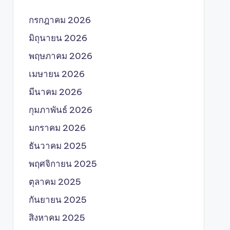
กรกฎาคม 2026
มิถุนายน 2026
พฤษภาคม 2026
เมษายน 2026
มีนาคม 2026
กุมภาพันธ์ 2026
มกราคม 2026
ธันวาคม 2025
พฤศจิกายน 2025
ตุลาคม 2025
กันยายน 2025
สิงหาคม 2025