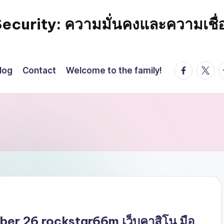
ecurity: ความมั่นคงและความเชื่
facebook.
twitte
t
log
Contact
Welcome to the family!
er 26 rockstar66m เว็บคาสิโน มือ