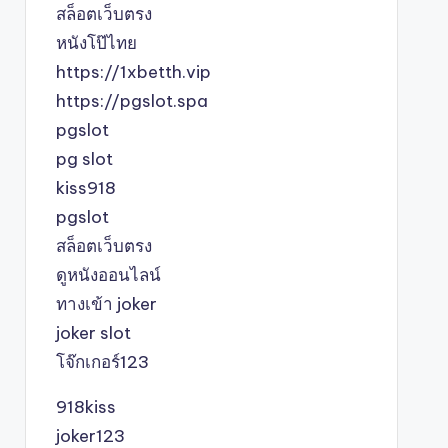
สล็อตเว็บตรง
หนังโป๊ไทย
https://1xbetth.vip
https://pgslot.spa
pgslot
pg slot
kiss918
pgslot
สล็อตเว็บตรง
ดูหนังออนไลน์
ทางเข้า joker
joker slot
โจ๊กเกอร์123
918kiss
joker123