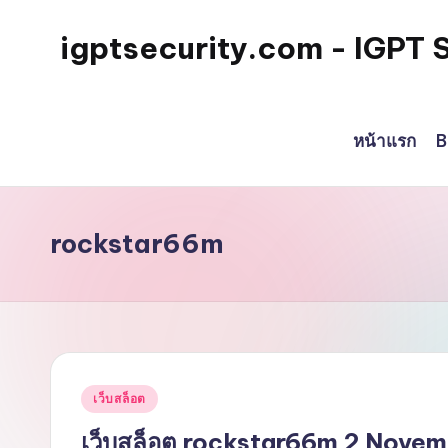
igptsecurity.com - IGPT S
Skip
to
content
หน้าแรก
B
rockstar66m
Posted
เว็บสล็อต
in
เว็บสล็อต rockstar66m 2 Novemb