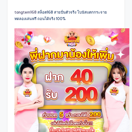
tangtem168
สล็อต168 สายปั่นตัวจริง โบนัสแตกกระจาย
ทดลองเล่นฟรี ถอนได้จริง 100%