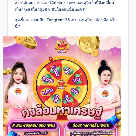
อวยไส้แตก แต่จะเล่าให้ฟังชัดๆว่าเพราะเหตุใดเว็บนี้ถึงเปลี่ยน
เป็นกระแสในกลุ่มสายปั่นในตอนนั้นนะครับ
จุดเริ่มของสายปั่น: Tangtem168 เพราะเหตุใดจะต้องเลือกเว็บ
นี้?