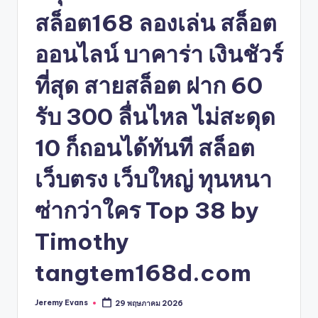
สล็อต168 ลองเล่น สล็อต
ออนไลน์ บาคาร่า เงินชัวร์
ที่สุด สายสล็อต ฝาก 60
รับ 300 ลื่นไหล ไม่สะดุด
10 ก็ถอนได้ทันที สล็อต
เว็บตรง เว็บใหญ่ ทุนหนา
ซ่ากว่าใคร Top 38 by
Timothy
tangtem168d.com
Jeremy Evans
29 พฤษภาคม 2026
Posted
by