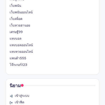
เว็บพนัน
เว็บพนันออนไลน์
เว็บสล็อต
เว็บหวยฮานอย
เศรษฐี99
แทงบอล
แทงบอลออนไลน์
แทงหวยออนไลน์
แพนด้า555
โจ๊กเกอร์123
นิยาม
เข้าสู่ระบบ
เข้าฟีด