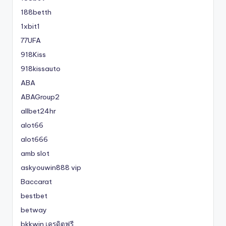
188betth
1xbit1
77UFA
918Kiss
918kissauto
ABA
ABAGroup2
allbet24hr
alot66
alot666
amb slot
askyouwin888 vip
Baccarat
bestbet
betway
bkkwin เครดิตฟรี