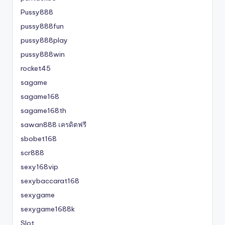
Pussy888
pussy888fun
pussy888play
pussy888win
rocket45
sagame
sagame168
sagame168th
sawan888 เครดิตฟรี
sbobet168
scr888
sexy168vip
sexybaccarat168
sexygame
sexygame1688k
Slot