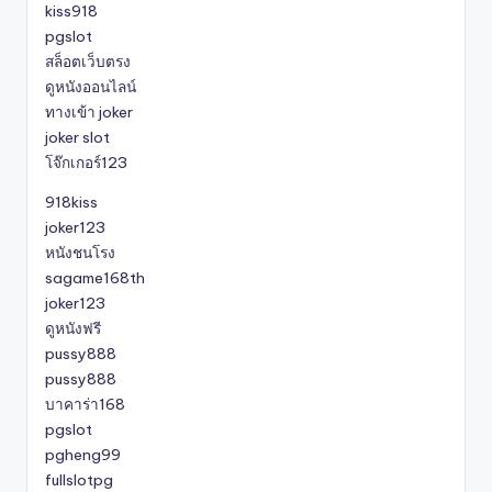
kiss918
pgslot
สล็อตเว็บตรง
ดูหนังออนไลน์
ทางเข้า joker
joker slot
โจ๊กเกอร์123
918kiss
joker123
หนังชนโรง
sagame168th
joker123
ดูหนังฟรี
pussy888
pussy888
บาคาร่า168
pgslot
pgheng99
fullslotpg