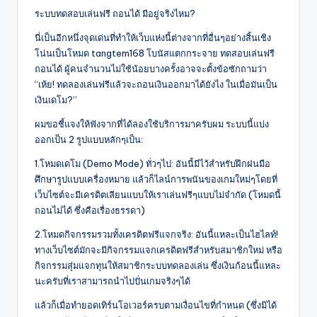
ระบบทดสอบเล่นฟรี ถอนได้ มีอยู่จริงไหม?
นี่เป็นอีกหนึ่งจุดเด่นที่ทำให้เว็บแห่งนี้ต่างจากที่อื่นๆอย่างสิ้นเชิง
โน่นเป็นโหมด tangtem168 โบนัสแตกกระจาย ทดสอบเล่นฟรี
ถอนได้ ผู้คนจำนวนไม่ใช้น้อยบางครั้งอาจจะตั้งข้อซักถามว่า
“เห้ย! ทดลองเล่นฟรีแล้วจะถอนเงินออกมาได้ยังไง ในเมื่อมันเป็น
เงินเดโม?”
ผมขอชี้แจงให้ฟังจากที่ได้ลองใช้บริการมาครับผม ระบบนี้แบ่ง
ออกเป็น 2 รูปแบบหลักๆเป็น:
1.โหมดเดโม (Demo Mode) ทั่วๆไป: อันนี้มีไว้สำหรับฝึกฝนมือ
ศึกษารูปแบบเครื่องหมาย แล้วก็ไลน์การพนันของเกมใหม่ๆโดยที่
เว็บไซต์จะมีเครดิตเลียนแบบให้เราเล่นฟรีๆแบบไม่จำกัด (โหมดนี้
ถอนไม่ได้ ซึ่งคือเรื่องธรรดา)
2.โหมดกิจกรรมรวมทั้งเครดิตฟรีแจกจริง: อันนี้แหละเป็นไฮไลท์!
ทางเว็บไซต์มักจะมีกิจกรรมแจกเครดิตฟรีสำหรับสมาชิกใหม่ หรือ
กิจกรรมสุ่มแจกทุนให้สมาชิกระบบทดลองเล่น ซึ่งเงินก้อนนี้แหละ
นะครับที่เราสามารถนำไปปั่นเกมจริงๆได้
แล้วก็เมื่อทำยอดเทิร์นโอเวอร์ครบตามเงื่อนไขที่กำหนด (ซึ่งมิได้