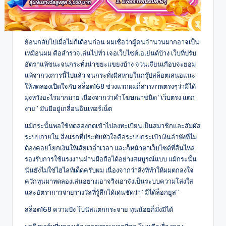
ย้อนกลับไปเมื่อไม่กี่เดือนก่อน ผมเชื่อว่าผู้คนจำนวนมากอาจเป็น
เหมือนผม คือสำรวจเล่นไปทั่ว เจอเว็บไซต์เอเย่นต์บ้าง เว็บที่ปรับ
อัตราแพ้ชนะจนกระทั่งน่าขยะแขยงบ้าง จวนเจียนเกือบจะยอม
แพ้จากวงการนี้ไปแล้ว จนกระทั่งมีสหายในกรุ๊ปสล็อตเสนอแนะ
ให้ทดลองเปิดใจกับ สล็อต168 ช่วงแรกผมก็สารภาพตรงๆว่ามิได้
มุ่งหวังอะไรมากมาย เนื่องจากว่าคำโฆษณาชนิด “เว็บตรง แตก
ง่าย” มันมีอยู่เกลื่อนอินเทอร์เน็ต
แม้กระนั้นพอใช้ทดลองกดเข้าไปลงทะเบียนเป็นสมาชิกและสัมผัส
ระบบภายใน สิ่งแรกที่ประทับหัวใจคือระบบกระเป๋าเงินลำพังที่ไม่
ต้องคอยโยกเงินให้เสียเวล่ำเวลา และก็หน้าตาเว็บไซต์ที่ลื่นไหล
รองรับการใช้แรงงานผ่านมือถือได้อย่างสมบูรณ์แบบ แม้กระนั้น
นั่นยังไม่ใช่ไฮไลท์เด็ดครับผม เนื่องจากว่าสิ่งที่ทำให้ผมตกลงใจ
ควักทุนมาทดลองเล่นอย่างเอาจริงเอาจังเป็นระบบความโล่งใส
และอัตราการจ่ายรางวัลที่รู้สึกได้เด่นชัดว่า “มิได้ล็อกยูส”
สล็อต168 ความปัง โบนัสแตกกระจาย ทุนน้อยก็มั่งมีได้