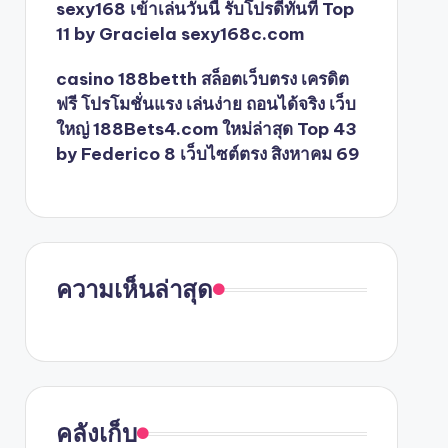
sexy168 เข้าเล่นวันนี้ รับโปรดีทันที Top
11 by Graciela sexy168c.com
casino 188betth สล็อตเว็บตรง เครดิต
ฟรี โปรโมชั่นแรง เล่นง่าย ถอนได้จริง เว็บ
ใหญ่ 188Bets4.com ใหม่ล่าสุด Top 43
by Federico 8 เว็บไซต์ตรง สิงหาคม 69
ความเห็นล่าสุด
คลังเก็บ