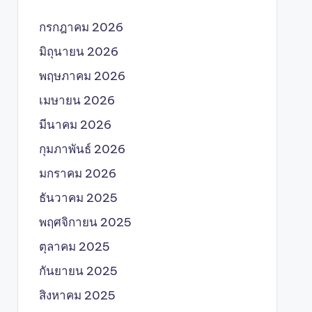
กรกฎาคม 2026
มิถุนายน 2026
พฤษภาคม 2026
เมษายน 2026
มีนาคม 2026
กุมภาพันธ์ 2026
มกราคม 2026
ธันวาคม 2025
พฤศจิกายน 2025
ตุลาคม 2025
กันยายน 2025
สิงหาคม 2025