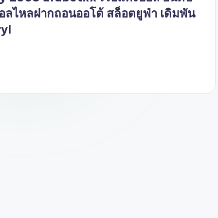
อลไหลฝากถอนออโต้ สล็อตยูฟ่า เดิมพัน
ryl