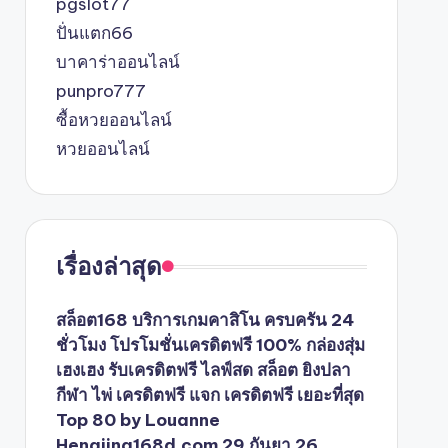
pgslot77
ปั่นแตก66
บาคาร่าออนไลน์
punpro777
ซื้อหวยออนไลน์
หวยออนไลน์
เรื่องล่าสุด
สล็อต168 บริการเกมคาสิโน ครบครัน 24
ชั่วโมง โปรโมชั่นเครดิตฟรี 100% กล่องสุ่ม
เฮงเฮง รับเครดิตฟรี ไลฟ์สด สล็อต ยิงปลา
กีฬา ไพ่ เครดิตฟรี แจก เครดิตฟรี เยอะที่สุด
Top 80 by Louanne
Hengjing168d.com 29 กันยา 26