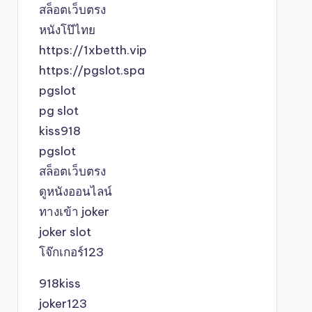
สล็อตเว็บตรง
หนังโป๊ไทย
https://1xbetth.vip
https://pgslot.spa
pgslot
pg slot
kiss918
pgslot
สล็อตเว็บตรง
ดูหนังออนไลน์
ทางเข้า joker
joker slot
โจ๊กเกอร์123
918kiss
joker123