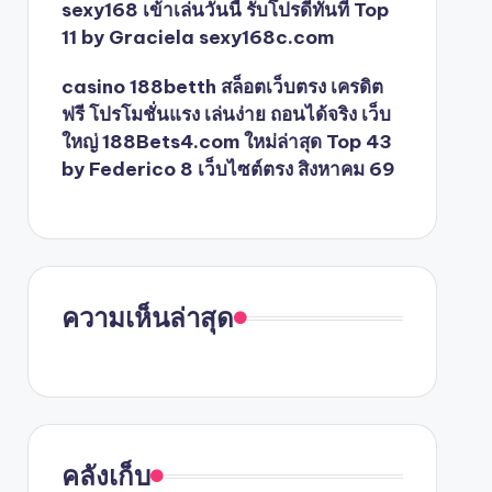
sexy168 เข้าเล่นวันนี้ รับโปรดีทันที Top
11 by Graciela sexy168c.com
casino 188betth สล็อตเว็บตรง เครดิต
ฟรี โปรโมชั่นแรง เล่นง่าย ถอนได้จริง เว็บ
ใหญ่ 188Bets4.com ใหม่ล่าสุด Top 43
by Federico 8 เว็บไซต์ตรง สิงหาคม 69
ความเห็นล่าสุด
คลังเก็บ