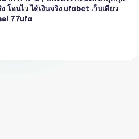
ิง โอนไว ได้เงินจริง ufabet เว็บเดียว
hel 77ufa