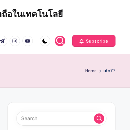
อถือในเทคโนโลยี
com
r.com
.me
instagram.com
youtube.com
Subscribe
Home
ufa77