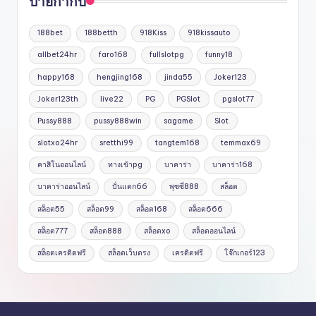
ป้ายกำกับ
188bet
188betth
918Kiss
918kissauto
allbet24hr
faro168
fullslotpg
funny18
happy168
hengjing168
jinda55
Joker123
Joker123th
live22
PG
PGSlot
pgslot77
Pussy888
pussy888win
sagame
Slot
slotxo24hr
sretthi99
tangtem168
temmax69
คาสิโนออนไลน์
ทางเข้าpg
บาคาร่า
บาคาร่า168
บาคาร่าออนไลน์
ปั่นแตก66
พุซซี่888
สล็อต
สล็อต55
สล็อต99
สล็อต168
สล็อต666
สล็อต777
สล็อต888
สล็อตxo
สล็อตออนไลน์
สล็อตเครดิตฟรี
สล็อตเว็บตรง
เครดิตฟรี
โจ๊กเกอร์123