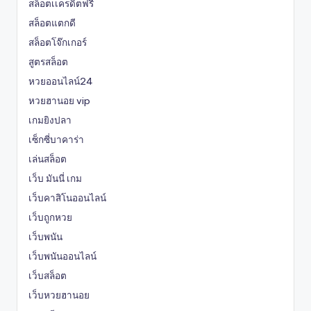
สล็อตเเครดิตฟรี
สล็อตแตกดี
สล็อตโจ๊กเกอร์
สูตรสล็อต
หวยออนไลน์24
หวยฮานอย vip
เกมยิงปลา
เซ็กซี่บาคาร่า
เล่นสล็อต
เว็บ มันนี่ เกม
เว็บคาสิโนออนไลน์
เว็บถูกหวย
เว็บพนัน
เว็บพนันออนไลน์
เว็บสล็อต
เว็บหวยฮานอย