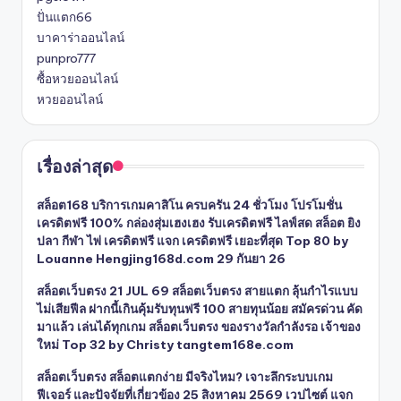
ปั่นแตก66
บาคาร่าออนไลน์
punpro777
ซื้อหวยออนไลน์
หวยออนไลน์
เรื่องล่าสุด
สล็อต168 บริการเกมคาสิโน ครบครัน 24 ชั่วโมง โปรโมชั่น
เครดิตฟรี 100% กล่องสุ่มเฮงเฮง รับเครดิตฟรี ไลฟ์สด สล็อต ยิง
ปลา กีฬา ไพ่ เครดิตฟรี แจก เครดิตฟรี เยอะที่สุด Top 80 by
Louanne Hengjing168d.com 29 กันยา 26
สล็อตเว็บตรง 21 JUL 69 สล็อตเว็บตรง สายแตก ลุ้นกำไรแบบ
ไม่เสียฟีล ฝากนี้เกินคุ้มรับทุนฟรี 100 สายทุนน้อย สมัครด่วน คัด
มาแล้ว เล่นได้ทุกเกม สล็อตเว็บตรง ของรางวัลกำลังรอ เจ้าของ
ใหม่ Top 32 by Christy tangtem168e.com
สล็อตเว็บตรง สล็อตแตกง่าย มีจริงไหม? เจาะลึกระบบเกม
ฟีเจอร์ และปัจจัยที่เกี่ยวข้อง 25 สิงหาคม 2569 เวปไซต์ แจก