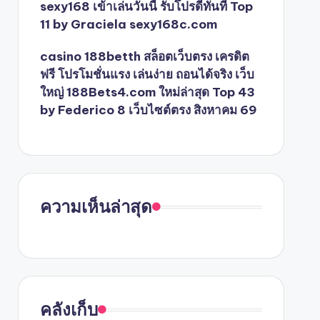
sexy168 เข้าเล่นวันนี้ รับโปรดีทันที Top
11 by Graciela sexy168c.com
casino 188betth สล็อตเว็บตรง เครดิต
ฟรี โปรโมชั่นแรง เล่นง่าย ถอนได้จริง เว็บ
ใหญ่ 188Bets4.com ใหม่ล่าสุด Top 43
by Federico 8 เว็บไซต์ตรง สิงหาคม 69
ความเห็นล่าสุด
คลังเก็บ