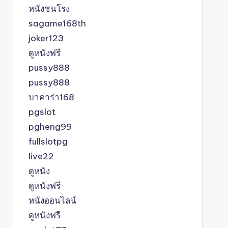
หนังชนโรง
sagame168th
joker123
ดูหนังฟรี
pussy888
pussy888
บาคาร่า168
pgslot
pgheng99
fullslotpg
live22
ดูหนัง
ดูหนังฟรี
หนังออนไลน์
ดูหนังฟรี