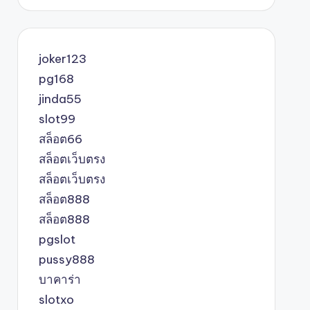
joker123
pg168
jinda55
slot99
สล็อต66
สล็อตเว็บตรง
สล็อตเว็บตรง
สล็อต888
สล็อต888
pgslot
pussy888
บาคาร่า
slotxo