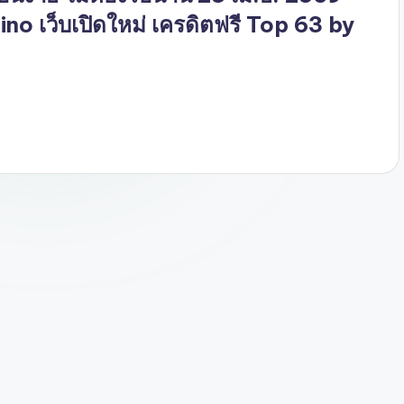
no เว็บเปิดใหม่ เครดิตฟรี Top 63 by