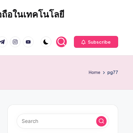
อถือในเทคโนโลยี
com
r.com
.me
instagram.com
youtube.com
Subscribe
Home
pg77