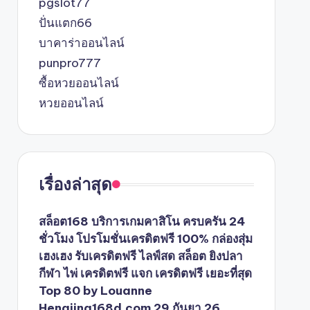
pgslot77
ปั่นแตก66
บาคาร่าออนไลน์
punpro777
ซื้อหวยออนไลน์
หวยออนไลน์
เรื่องล่าสุด
สล็อต168 บริการเกมคาสิโน ครบครัน 24
ชั่วโมง โปรโมชั่นเครดิตฟรี 100% กล่องสุ่ม
เฮงเฮง รับเครดิตฟรี ไลฟ์สด สล็อต ยิงปลา
กีฬา ไพ่ เครดิตฟรี แจก เครดิตฟรี เยอะที่สุด
Top 80 by Louanne
Hengjing168d.com 29 กันยา 26