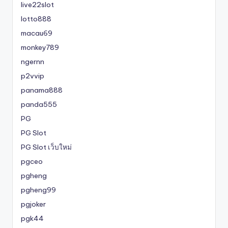
live22slot
lotto888
macau69
monkey789
ngernn
p2vvip
panama888
panda555
PG
PG Slot
PG Slot เว็บใหม่
pgceo
pgheng
pgheng99
pgjoker
pgk44