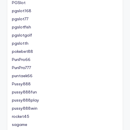
PGSlot
pgslot168
pgslot77
pgslotfish
pgslotgolf
pgslotth
pokebet88
PunPro66
PunPro777
puntaek66
Pussy888
pussy888fun
pussy888play
pussy888win
rocket45
sagame