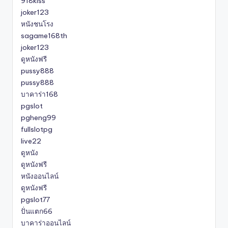
918kiss
joker123
หนังชนโรง
sagame168th
joker123
ดูหนังฟรี
pussy888
pussy888
บาคาร่า168
pgslot
pgheng99
fullslotpg
live22
ดูหนัง
ดูหนังฟรี
หนังออนไลน์
ดูหนังฟรี
pgslot77
ปั่นแตก66
บาคาร่าออนไลน์