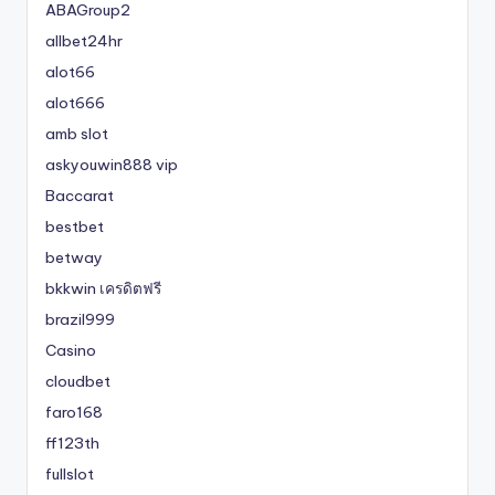
ABAGroup2
allbet24hr
alot66
alot666
amb slot
askyouwin888 vip
Baccarat
bestbet
betway
bkkwin เครดิตฟรี
brazil999
Casino
cloudbet
faro168
ff123th
fullslot