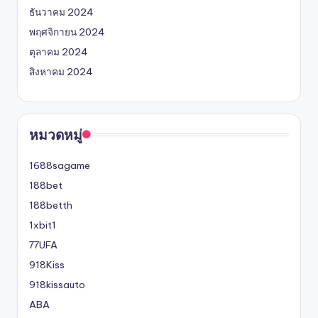
ธันวาคม 2024
พฤศจิกายน 2024
ตุลาคม 2024
สิงหาคม 2024
หมวดหมู่
1688sagame
188bet
188betth
1xbit1
77UFA
918Kiss
918kissauto
ABA