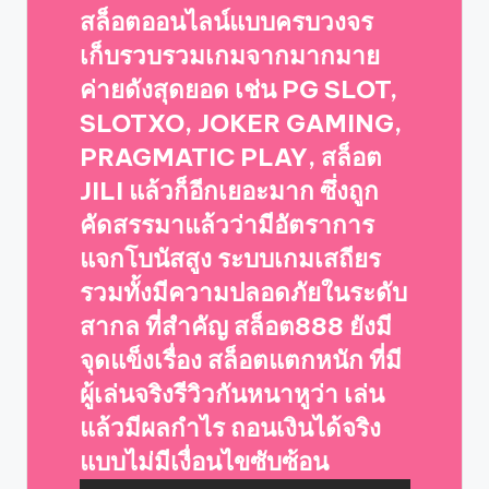
สล็อตออนไลน์แบบครบวงจร
เก็บรวบรวมเกมจากมากมาย
ค่ายดังสุดยอด เช่น PG SLOT,
SLOTXO, JOKER GAMING,
PRAGMATIC PLAY,
สล็อต
JILI แล้วก็อีกเยอะมาก ซึ่งถูก
คัดสรรมาแล้วว่ามีอัตราการ
แจกโบนัสสูง ระบบเกมเสถียร
รวมทั้งมีความปลอดภัยในระดับ
สากล ที่สำคัญ
สล็อต888
ยังมี
จุดแข็งเรื่อง สล็อตแตกหนัก ที่มี
ผู้เล่นจริงรีวิวกันหนาหูว่า เล่น
แล้วมีผลกำไร ถอนเงินได้จริง
แบบไม่มีเงื่อนไขซับซ้อน