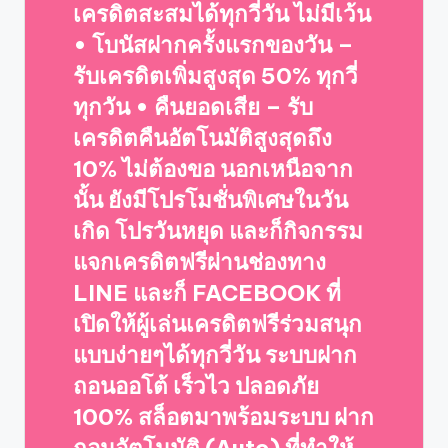
เครดิตสะสมได้ทุกวี่วัน ไม่มีเว้น
• โบนัสฝากครั้งแรกของวัน –
รับเครดิตเพิ่มสูงสุด 50% ทุกวี่
ทุกวัน • คืนยอดเสีย – รับ
เครดิตคืนอัตโนมัติสูงสุดถึง
10% ไม่ต้องขอ นอกเหนือจาก
นั้น ยังมีโปรโมชั่นพิเศษในวัน
เกิด โปรวันหยุด และก็กิจกรรม
แจกเครดิตฟรีผ่านช่องทาง
LINE และก็ FACEBOOK ที่
เปิดให้ผู้เล่นเครดิตฟรีร่วมสนุก
แบบง่ายๆได้ทุกวี่วัน ระบบฝาก
ถอนออโต้ เร็วไว ปลอดภัย
100% สล็อตมาพร้อมระบบ ฝาก
ถอนอัตโนมัติ (Auto) ที่ทำให้