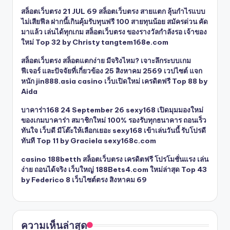
สล็อตเว็บตรง 21 JUL 69 สล็อตเว็บตรง สายแตก ลุ้นกำไรแบบ
ไม่เสียฟีล ฝากนี้เกินคุ้มรับทุนฟรี 100 สายทุนน้อย สมัครด่วน คัด
มาแล้ว เล่นได้ทุกเกม สล็อตเว็บตรง ของรางวัลกำลังรอ เจ้าของ
ใหม่ Top 32 by Christy tangtem168e.com
สล็อตเว็บตรง สล็อตแตกง่าย มีจริงไหม? เจาะลึกระบบเกม
ฟีเจอร์ และปัจจัยที่เกี่ยวข้อง 25 สิงหาคม 2569 เวปไซต์ แจก
หนัก jin888.asia casino เว็บเปิดใหม่ เครดิตฟรี Top 88 by
Aida
บาคาร่า168 24 September 26 sexy168 เปิดมุมมองใหม่
ของเกมบาคาร่า สมาชิกใหม่ 100% รองรับทุกธนาคาร ถอนเร็ว
ทันใจ เว็บดี มีโต๊ะให้เลือกเยอะ sexy168 เข้าเล่นวันนี้ รับโปรดี
ทันที Top 11 by Graciela sexy168c.com
casino 188betth สล็อตเว็บตรง เครดิตฟรี โปรโมชั่นแรง เล่น
ง่าย ถอนได้จริง เว็บใหญ่ 188Bets4.com ใหม่ล่าสุด Top 43
by Federico 8 เว็บไซต์ตรง สิงหาคม 69
ความเห็นล่าสุด