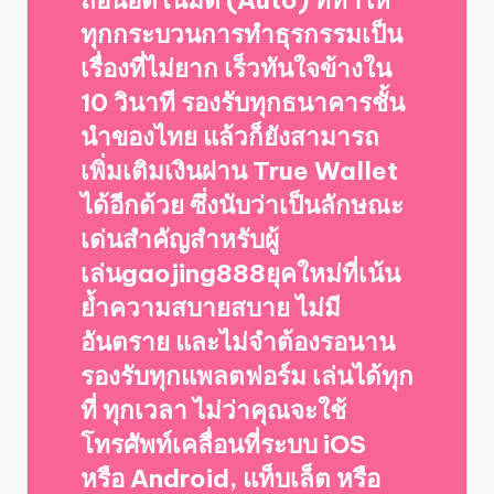
ทุกกระบวนการทำธุรกรรมเป็น
เรื่องที่ไม่ยาก เร็วทันใจข้างใน
10 วินาที รองรับทุกธนาคารชั้น
นำของไทย แล้วก็ยังสามารถ
เพิ่มเติมเงินผ่าน True Wallet
ได้อีกด้วย ซึ่งนับว่าเป็นลักษณะ
เด่นสำคัญสำหรับผู้
เล่นgaojing888ยุคใหม่ที่เน้น
ย้ำความสบายสบาย ไม่มี
อันตราย และไม่จำต้องรอนาน
รองรับทุกแพลตฟอร์ม เล่นได้ทุก
ที่ ทุกเวลา ไม่ว่าคุณจะใช้
โทรศัพท์เคลื่อนที่ระบบ iOS
หรือ Android, แท็บเล็ต หรือ