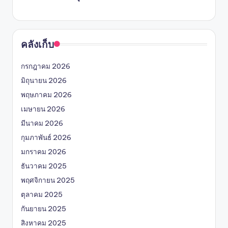
คลังเก็บ
กรกฎาคม 2026
มิถุนายน 2026
พฤษภาคม 2026
เมษายน 2026
มีนาคม 2026
กุมภาพันธ์ 2026
มกราคม 2026
ธันวาคม 2025
พฤศจิกายน 2025
ตุลาคม 2025
กันยายน 2025
สิงหาคม 2025