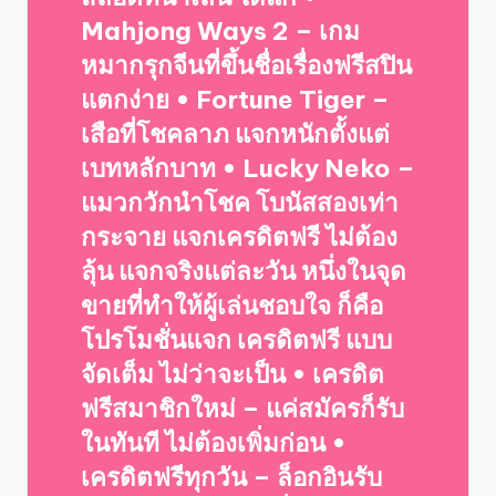
Mahjong Ways 2 – เกม
หมากรุกจีนที่ขึ้นชื่อเรื่องฟรีสปิน
แตกง่าย • Fortune Tiger –
เสือที่โชคลาภ แจกหนักตั้งแต่
เบทหลักบาท • Lucky Neko –
แมวกวักนำโชค โบนัสสองเท่า
กระจาย แจกเครดิตฟรี ไม่ต้อง
ลุ้น แจกจริงแต่ละวัน หนึ่งในจุด
ขายที่ทำให้ผู้เล่นชอบใจ ก็คือ
โปรโมชั่นแจก เครดิตฟรี แบบ
จัดเต็ม ไม่ว่าจะเป็น • เครดิต
ฟรีสมาชิกใหม่ – แค่สมัครก็รับ
ในทันที ไม่ต้องเพิ่มก่อน •
เครดิตฟรีทุกวัน – ล็อกอินรับ