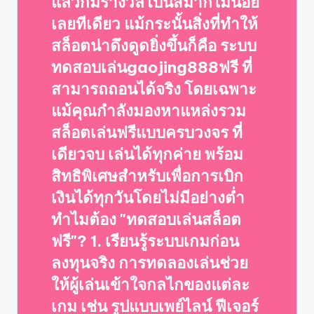
แล้วก็มีรางวัลโบนัสมากไม่น้อย
เลยทีเดียว แม้กระนั้นสิ่งที่ทำให้
สล็อตน่าดึงดูดยิ่งขึ้นก็คือ ระบบ
ทดสอบเล่นgaojing888ฟรี ที่
สามารถถอนได้จริง โดยเฉพาะ
แม้คุณกำลังมองหาแหล่งรวม
สล็อตเล่นฟรีแบบครบวงจร ที่
เดียวจบ เล่นได้ทุกค่าย พร้อม
สิทธิพิเศษสำหรับเพื่อการเบิก
เงินได้ทุกวันโดยไม่มีอย่างต่ำ
ทำไมต้อง "ทดสอบเล่นสล็อต
ฟรี"? 1. เรียนรู้ระบบเกมก่อน
ลงทุนจริง การทดลองเล่นช่วย
ให้ผู้เล่นเข้าใจกลไกของแต่ละ
เกม เช่น รูปแบบเพย์ไลน์ ฟีเจอร์