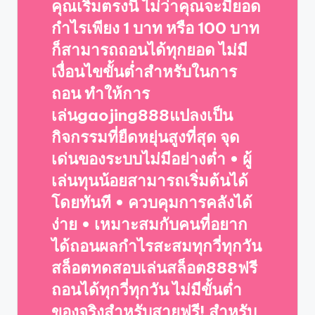
คุณเริ่มตรงนี้ ไม่ว่าคุณจะมียอด
กำไรเพียง 1 บาท หรือ 100 บาท
ก็สามารถถอนได้ทุกยอด ไม่มี
เงื่อนไขขั้นต่ำสำหรับในการ
ถอน ทำให้การ
เล่นgaojing888แปลงเป็น
กิจกรรมที่ยืดหยุ่นสูงที่สุด จุด
เด่นของระบบไม่มีอย่างต่ำ • ผู้
เล่นทุนน้อยสามารถเริ่มต้นได้
โดยทันที • ควบคุมการคลังได้
ง่าย • เหมาะสมกับคนที่อยาก
ได้ถอนผลกำไรสะสมทุกวี่ทุกวัน
สล็อตทดสอบเล่นสล็อต888ฟรี
ถอนได้ทุกวี่ทุกวัน ไม่มีขั้นต่ำ
ของจริงสำหรับสายฟรี! สำหรับ