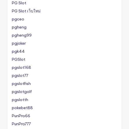
PG Slot
PG Slot เว็บใหม่
pgceo
pgheng
pgheng99
pgjoker
pgk44
PGSlot
pgslot168
pgslot77
pgslotfish
pgslotgolf
pgslotth
pokebet88
PunPro66
PunPro777