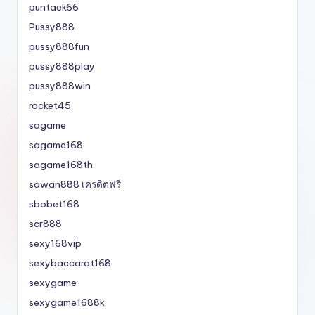
puntaek66
Pussy888
pussy888fun
pussy888play
pussy888win
rocket45
sagame
sagame168
sagame168th
sawan888 เครดิตฟรี
sbobet168
scr888
sexy168vip
sexybaccarat168
sexygame
sexygame1688k