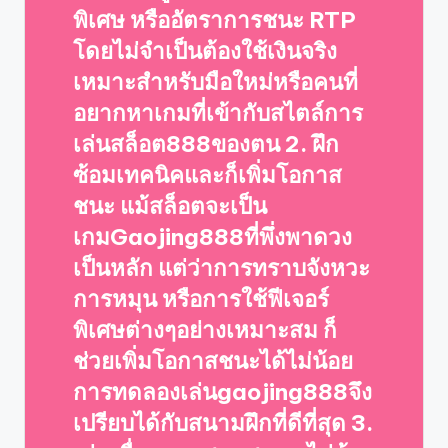
พิเศษ หรืออัตราการชนะ RTP
โดยไม่จำเป็นต้องใช้เงินจริง
เหมาะสำหรับมือใหม่หรือคนที่
อยากหาเกมที่เข้ากับสไตล์การ
เล่นสล็อต888ของตน 2. ฝึก
ซ้อมเทคนิคและก็เพิ่มโอกาส
ชนะ แม้สล็อตจะเป็น
เกมGaojing888ที่พึ่งพาดวง
เป็นหลัก แต่ว่าการทราบจังหวะ
การหมุน หรือการใช้ฟีเจอร์
พิเศษต่างๆอย่างเหมาะสม ก็
ช่วยเพิ่มโอกาสชนะได้ไม่น้อย
การทดลองเล่นgaojing888จึง
เปรียบได้กับสนามฝึกที่ดีที่สุด 3.