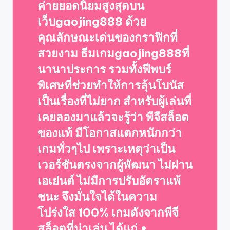
ค่ายยอดนิยมสูงสุดบน
เว็บgaojing888 ด้วย
คุณลักษณะเด่นของกราฟิกที่
สวยงาม ธีมเกมgaojing888ที่
นานาประการ รวมทั้งฟีพบร์
พิเศษที่ช่วยทำให้การลุ้นโบนัส
เป็นเรื่องที่ไม่ยาก สำหรับผู้เล่นที่
เคยลองมาแล้วจะรู้ว่า พีจีสล็อต
ของแท้ มีโอกาสแตกหนักกว่า
เกมทั่วๆไป เพราะเหตุว่าเป็น
เวอร์ชันตรงจากผู้พัฒนา ไม่ผ่าน
เอเย่นต์ ไม่มีการปรับอัตราแพ้
ชนะ จึงมั่นใจได้ในความ
โปร่งใส 100% เกมดังจากพีจี
สล็อตที่น่าเล่น ได้แก่ •