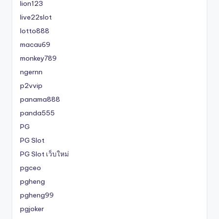
lion123
live22slot
lotto888
macau69
monkey789
ngernn
p2vvip
panama888
panda555
PG
PG Slot
PG Slot เว็บใหม่
pgceo
pgheng
pgheng99
pgjoker