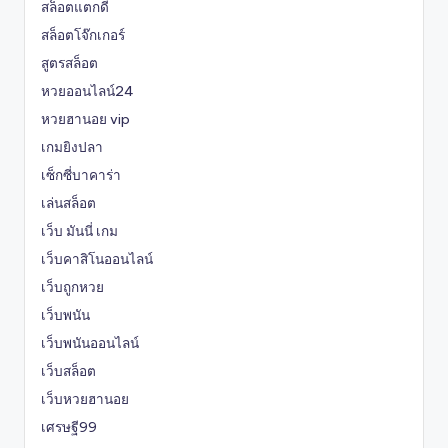
สล็อตแตกดี
สล็อตโจ๊กเกอร์
สูตรสล็อต
หวยออนไลน์24
หวยฮานอย vip
เกมยิงปลา
เซ็กซี่บาคาร่า
เล่นสล็อต
เว็บ มันนี่ เกม
เว็บคาสิโนออนไลน์
เว็บถูกหวย
เว็บพนัน
เว็บพนันออนไลน์
เว็บสล็อต
เว็บหวยฮานอย
เศรษฐี99