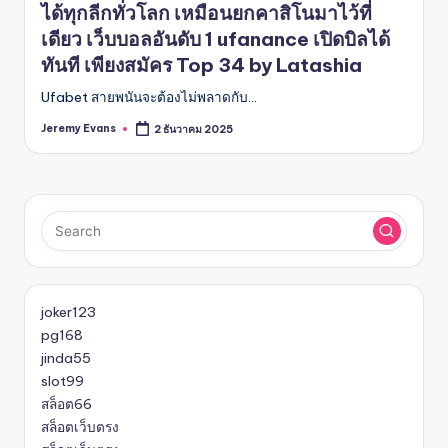
ได้ทุกลีกทั่วโลก เหมือนยกคาสิโนมาไว้ที่
เดียว เว็บบอลอันดับ 1 ufanance เปิดบิลได้
ทันที เพียงสมัคร Top 34 by Latashia
Ufabet สายพนันจะต้องไม่พลาดกับ…
Jeremy Evans
2 ธันวาคม 2025
Posted
by
joker123
pg168
jinda55
slot99
สล็อต66
สล็อตเว็บตรง