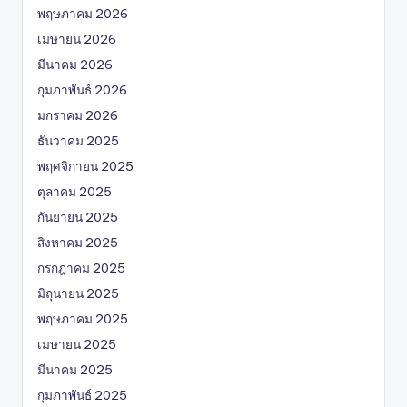
พฤษภาคม 2026
เมษายน 2026
มีนาคม 2026
กุมภาพันธ์ 2026
มกราคม 2026
ธันวาคม 2025
พฤศจิกายน 2025
ตุลาคม 2025
กันยายน 2025
สิงหาคม 2025
กรกฎาคม 2025
มิถุนายน 2025
พฤษภาคม 2025
เมษายน 2025
มีนาคม 2025
กุมภาพันธ์ 2025