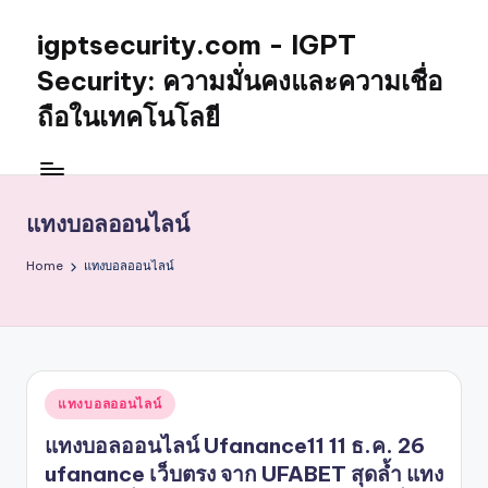
igptsecurity.com - IGPT
Skip
to
Security: ความมั่นคงและความเชื่อ
content
ถือในเทคโนโลยี
แทงบอลออนไลน์
Home
แทงบอลออนไลน์
Posted
แทงบอลออนไลน์
in
แทงบอลออนไลน์ Ufanance11 11 ธ.ค. 26
ufanance เว็บตรง จาก UFABET สุดล้ำ แทง