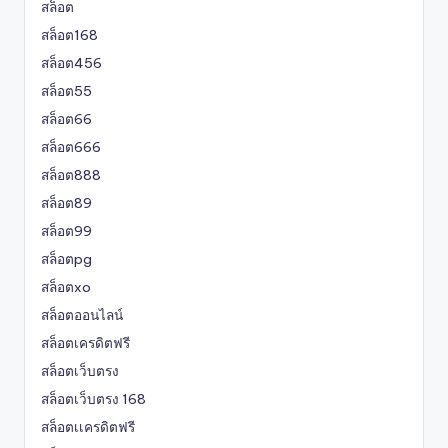
สล็อต
สล็อต168
สล็อต456
สล็อต55
สล็อต66
สล็อต666
สล็อต888
สล็อต89
สล็อต99
สล็อตpg
สล็อตxo
สล็อตออนไลน์
สล็อตเครดิตฟรี
สล็อตเว็บตรง
สล็อตเว็บตรง 168
สล็อตเเครดิตฟรี