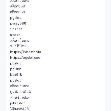
สล็อตเว็บตรง
สล็อต888
สล็อต888
pgslot
pussy888
บาคาร่า
slotxo
สล็อตเว็บตรง
หนังโป๊ไทย
https://1xbetth.vip
https://pgslot.spa
pgslot
pg slot
kiss918
pgslot
สล็อตเว็บตรง
ดูหนังออนไลน์
ทางเข้า joker
joker slot
โจ๊กเกอร์123