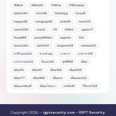
188bet
188betth
918Kiss
918kissauto
allbet24hr
faro168
fullslotpg
funny18
happy168
hengjing168
jinda55
Joker123
Joker123th
live22
PG
PGSlot
pgslot77
Pussy888
pussy888win
sagame
Slot
slotxo24hr
sretthi99
tangtem168
temmax69
คาสิโนออนไลน์
ทางเข้าpg
บาคาร่า
บาคาร่า168
บาคาร่าออนไลน์
ปั่นแตก66
พุซซี่888
สล็อต
สล็อต55
สล็อต99
สล็อต168
สล็อต666
สล็อต777
สล็อต888
สล็อตxo
สล็อตออนไลน์
สล็อตเครดิตฟรี
สล็อตเว็บตรง
เครดิตฟรี
โจ๊กเกอร์123
Copyright 2026 —
igptsecurity.com - IGPT Security: