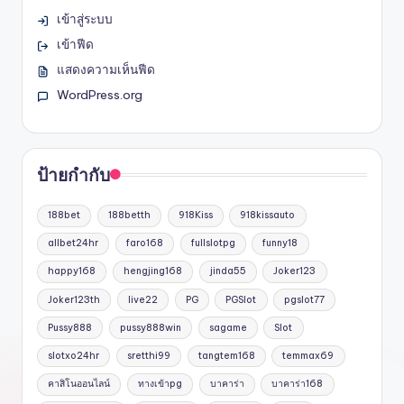
เข้าสู่ระบบ
เข้าฟีด
แสดงความเห็นฟีด
WordPress.org
ป้ายกำกับ
188bet
188betth
918Kiss
918kissauto
allbet24hr
faro168
fullslotpg
funny18
happy168
hengjing168
jinda55
Joker123
Joker123th
live22
PG
PGSlot
pgslot77
Pussy888
pussy888win
sagame
Slot
slotxo24hr
sretthi99
tangtem168
temmax69
คาสิโนออนไลน์
ทางเข้าpg
บาคาร่า
บาคาร่า168