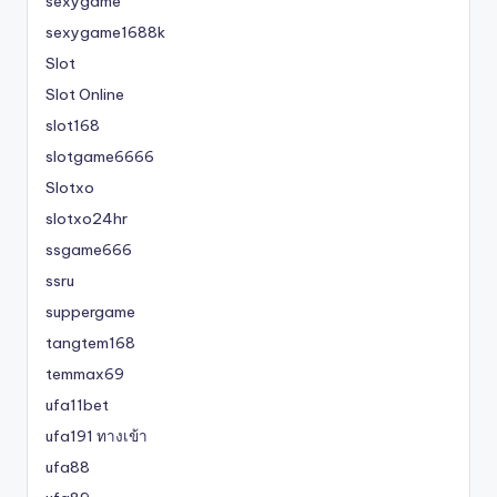
sexygame
sexygame1688k
Slot
Slot Online
slot168
slotgame6666
Slotxo
slotxo24hr
ssgame666
ssru
suppergame
tangtem168
temmax69
ufa11bet
ufa191 ทางเข้า
ufa88