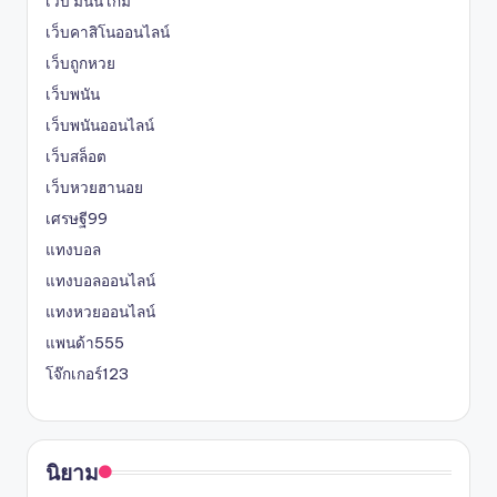
เว็บ มันนี่ เกม
เว็บคาสิโนออนไลน์
เว็บถูกหวย
เว็บพนัน
เว็บพนันออนไลน์
เว็บสล็อต
เว็บหวยฮานอย
เศรษฐี99
แทงบอล
แทงบอลออนไลน์
แทงหวยออนไลน์
แพนด้า555
โจ๊กเกอร์123
นิยาม