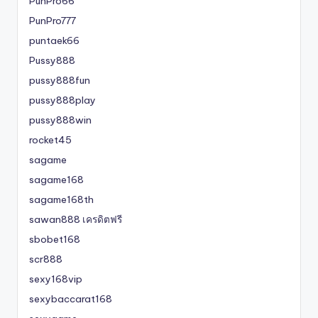
PunPro66
PunPro777
puntaek66
Pussy888
pussy888fun
pussy888play
pussy888win
rocket45
sagame
sagame168
sagame168th
sawan888 เครดิตฟรี
sbobet168
scr888
sexy168vip
sexybaccarat168