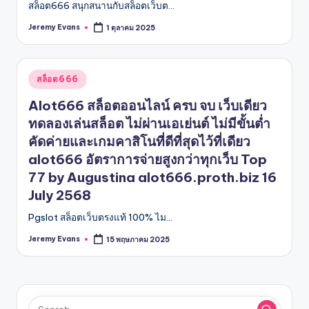
สล็อต666 สนุกสนานกับสล็อตเว็บต…
Jeremy Evans
1 ตุลาคม 2025
Posted
by
Posted
สล็อต666
in
Alot666 สล็อตออนไลน์ ครบ จบ เว็บเดียว
ทดลองเล่นสล็อต ไม่ผ่านเอเย่นต์ ไม่มีขั้นต่ำ
คัดค่ายและเกมคาสิโนที่ดีที่สุดไว้ที่เดียว
alot666 อัตราการจ่ายสูงกว่าทุกเว็บ Top
77 by Augustina alot666.proth.biz 16
July 2568
Pgslot สล็อตเว็บตรงแท้ 100% ไม…
Jeremy Evans
15 พฤษภาคม 2025
Posted
by