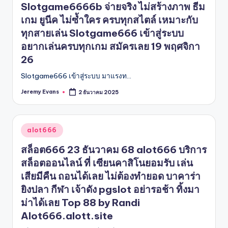
Slotgame6666b จ่ายจริง ไม่สร้างภาพ ธีม
เกม ยูนีค ไม่ซ้ำใคร ครบทุกสไตล์ เหมาะกับ
ทุกสายเล่น Slotgame666 เข้าสู่ระบบ
อยากเล่นครบทุกเกม สมัครเลย 19 พฤศจิกา
26
Slotgame666 เข้าสู่ระบบ มาแรงท…
Jeremy Evans
2 ธันวาคม 2025
Posted
by
Posted
alot666
in
สล็อต666 23 ธันวาคม 68 alot666 บริการ
สล็อตออนไลน์ ที่ เซียนคาสิโนยอมรับ เล่น
เสียมีคืน ถอนได้เลย ไม่ต้องทำยอด บาคาร่า
ยิงปลา กีฬา เจ้าดัง pgslot อย่ารอช้า ทิ้งมา
ม่าได้เลย Top 88 by Randi
Alot666.alott.site