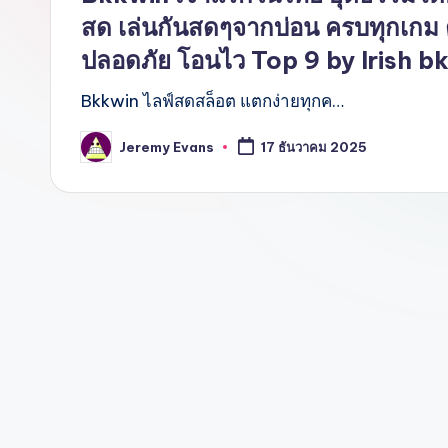
สด เล่นกันสดๆจากบ่อน ครบทุกเกม 
ปลอดภัย โอนไว Top 9 by Irish 
Bkkwin ไลฟ์สดสล็อต แตกง่ายทุกค…
Jeremy Evans
17 ธันวาคม 2025
Posted
by