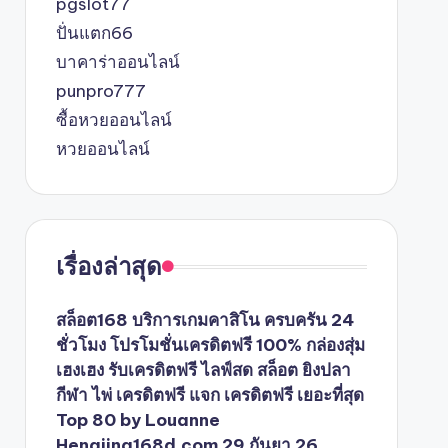
pgslot77
ปั่นแตก66
บาคาร่าออนไลน์
punpro777
ซื้อหวยออนไลน์
หวยออนไลน์
เรื่องล่าสุด
สล็อต168 บริการเกมคาสิโน ครบครัน 24
ชั่วโมง โปรโมชั่นเครดิตฟรี 100% กล่องสุ่ม
เฮงเฮง รับเครดิตฟรี ไลฟ์สด สล็อต ยิงปลา
กีฬา ไพ่ เครดิตฟรี แจก เครดิตฟรี เยอะที่สุด
Top 80 by Louanne
Hengjing168d.com 29 กันยา 26