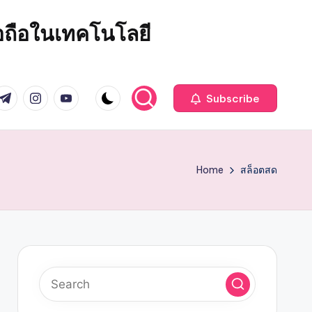
อถือในเทคโนโลยี
com
r.com
.me
instagram.com
youtube.com
Subscribe
Home
สล็อตสด