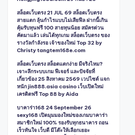
สล็อตเว็บตรง 21 JUL 69 สล็อตเว็บตรง
สายแตก ลุ้นกำไรแบบไม่เสียฟีล ฝากนี้เกิน
คุ้มรับทุนฟรี 100 สายทุนน้อย สมัครด่วน
คัดมาแล้ว เล่นได้ทุกเกม สล็อตเว็บตรง ของ
รางวัลกำลังรอ เจ้าของใหม่ Top 32 by
Christy tangtem168e.com
สล็อตเว็บตรง สล็อตแตกง่าย มีจริงไหม?
เจาะลึกระบบเกม ฟีเจอร์ และปัจจัยที่
เกี่ยวข้อง 25 สิงหาคม 2569 เวปไซต์ แจก
หนัก jin888.asia casino เว็บเปิดใหม่
เครดิตฟรี Top 88 by Aida
บาคาร่า168 24 September 26
sexy168 เปิดมุมมองใหม่ของเกมบาคาร่า
สมาชิกใหม่ 100% รองรับทุกธนาคาร ถอน
เร็วทันใจ เว็บดี มีโต๊ะให้เลือกเยอะ