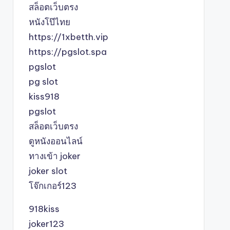
สล็อตเว็บตรง
หนังโป๊ไทย
https://1xbetth.vip
https://pgslot.spa
pgslot
pg slot
kiss918
pgslot
สล็อตเว็บตรง
ดูหนังออนไลน์
ทางเข้า joker
joker slot
โจ๊กเกอร์123
918kiss
joker123