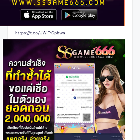
https://t.co/UWIFrGpbwn