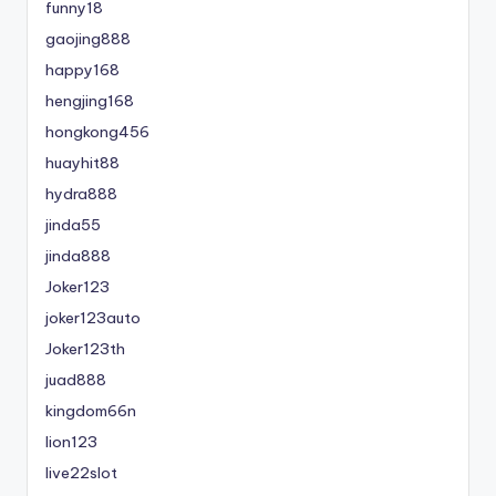
funny18
gaojing888
happy168
hengjing168
hongkong456
huayhit88
hydra888
jinda55
jinda888
Joker123
joker123auto
Joker123th
juad888
kingdom66n
lion123
live22slot