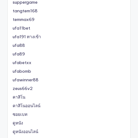
suppergame
tangtem168
temmax69
ufa11bet
ufa191 ทางเข้า
ufa88
ufa89
ufabetxx
ufabomb
ufawinner88
zeus66v2
คาสิโน
คาสิโนออนไลน์
ซอยเบท
ดูหนัง
ดูหนังออนไลน์