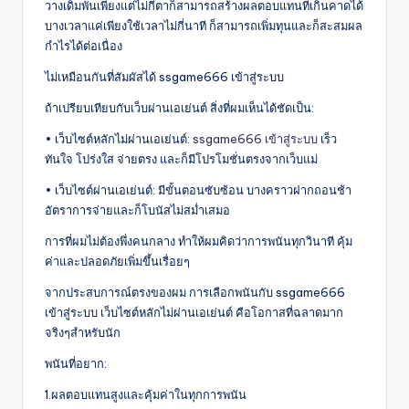
วางเดิมพันเพียงแต่ไม่กี่ตาก็สามารถสร้างผลตอบแทนที่เกินคาดได้
บางเวลาแค่เพียงใช้เวลาไม่กี่นาที ก็สามารถเพิ่มทุนและก็สะสมผล
กำไรได้ต่อเนื่อง
ไม่เหมือนกันที่สัมผัสได้ ssgame666 เข้าสู่ระบบ
ถ้าเปรียบเทียบกับเว็บผ่านเอเย่นต์ สิ่งที่ผมเห็นได้ชัดเป็น:
• เว็บไซต์หลักไม่ผ่านเอเย่นต์:
ssgame666 เข้าสู่ระบบ
เร็ว
ทันใจ โปร่งใส จ่ายตรง และก็มีโปรโมชั่นตรงจากเว็บแม่
• เว็บไซต์ผ่านเอเย่นต์: มีขั้นตอนซับซ้อน บางคราวฝากถอนช้า
อัตราการจ่ายและก็โบนัสไม่สม่ำเสมอ
การที่ผมไม่ต้องพึ่งคนกลาง ทำให้ผมคิดว่าการพนันทุกวินาที คุ้ม
ค่าและปลอดภัยเพิ่มขึ้นเรื่อยๆ
จากประสบการณ์ตรงของผม การเลือกพนันกับ ssgame666
เข้าสู่ระบบ เว็บไซต์หลักไม่ผ่านเอเย่นต์ คือโอกาสที่ฉลาดมาก
จริงๆสำหรับนัก
พนันที่อยาก:
1.ผลตอบแทนสูงและคุ้มค่าในทุกการพนัน