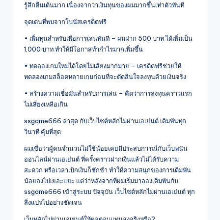
รู้สึกตื่นเต้นมาก เนื่องจากว่าเงินทุนของผมมากขึ้นเท่าตัวทันที
จุดเด่นที่พบจากโบนัสเครดิตฟรี
• เพิ่มทุนสำหรับเพื่อการเล่นทันที – ผมฝาก 500 บาท ได้เพิ่มเป็น
1,000 บาท ทำให้มีโอกาสทำกำไรมากเพิ่มขึ้น
• ทดลองเกมใหม่ได้โดยไม่เสี่ยงมากมาย – เครดิตฟรีช่วยให้
ทดลองเกมสล็อตหลายเกมก่อนที่จะตัดสินใจลงทุนด้วยเงินจริง
• สร้างความเชื่อมั่นสำหรับการเล่น – คิดว่าการลงทุนคราวแรก
ไม่เสี่ยงเหลือเกิน
ssgame666 ล่าสุด กับเว็บไซต์หลักไม่ผ่านเอเย่นต์ เดิมพันทุก
วินาที คุ้มที่สุด
ผมเชื่อว่าผู้คนจำนวนไม่ใช้น้อยเคยมีประสบการณ์กับเว็บพนัน
ออนไลน์ผ่านเอเย่นต์ ที่ครั้งคราวฝากเงินแล้วไม่ได้รับความ
สะดวก หรือเวลาเบิกเงินก็ชักช้า ทำให้ความสนุกของการเดิมพัน
น้อยลงไปเยอะแยะ แต่ว่าหลังจากที่ผมเริ่มมาลองเดิมพันกับ
ssgame666 เข้าสู่ระบบ ปัจจุบัน เว็บไซต์หลักไม่ผ่านเอเย่นต์ ทุก
สิ่งแปรไปอย่างชัดเจน
เว็บหลักไม่ผ่านเอเย่นต์ให้ผลตอบแทนสูงจริงหรือ?