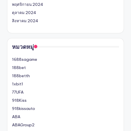
พฤศจิกายน 2024
ตุลาคม 2024
สิงหาคม 2024
หมวดหมู่
1688sagame
188bet
188betth
1xbit1
77UFA
918Kiss
918kissauto
ABA
ABAGroup2