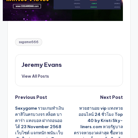
Tags:
ssgame666
Jeremy Evans
View All Posts
Post
Previous Post
Next Post
Sexygame รวมเกมทำเงิน
หวยฮานอย vip แทงหวย
navigation
คาสิโนครบวงจร สล็อต บา
ออนไลน์ 24 ชั่วโมง Top
คาร่า แทงบอล ฝากถอนออ
40 by Kristi Sky-
โต้ 23 November 2568
liners.com หวยรัฐบาล
เว็บไซต์ แจกหนัก พนัน เว็บ
ตรวจหวยงวดล่าสุด ซื้อหวย