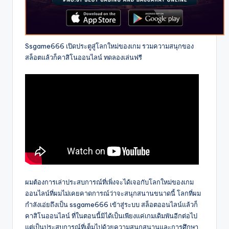
Ssgame666 เปิดประตูสู่โลกใหม่ของเกม รวมความสนุกของ
สล็อตแล้วก็คาสิโนออนไลน์ ทดลองเล่นฟรี
ผมต้องการเล่าประสบการณ์ที่เพิ่งจะได้เจอกับโลกใหม่ของเกม
ออนไลน์ที่ผมไม่เคยคาดการณ์ว่าจะสนุกสนานขนาดนี้ โลกที่ผม
กำลังเอ่ยถึงเป็น ssgame666 เข้าสู่ระบบ สล็อตออนไลน์แล้วก็
คาสิโนออนไลน์ ที่ในตอนนี้มิได้เป็นเพียงแค่เกมเดิมพันอีกต่อไป
แต่เป็นประสบการณ์ที่เต็มไปด้วยความสนุกสนานและการศึกษา