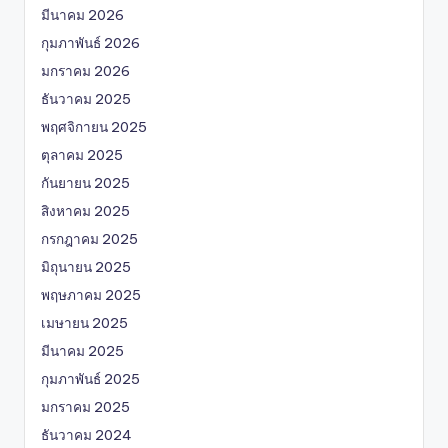
มีนาคม 2026
กุมภาพันธ์ 2026
มกราคม 2026
ธันวาคม 2025
พฤศจิกายน 2025
ตุลาคม 2025
กันยายน 2025
สิงหาคม 2025
กรกฎาคม 2025
มิถุนายน 2025
พฤษภาคม 2025
เมษายน 2025
มีนาคม 2025
กุมภาพันธ์ 2025
มกราคม 2025
ธันวาคม 2024