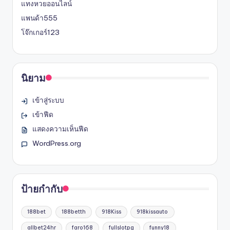
แทงหวยออนไลน์
แพนด้า555
โจ๊กเกอร์123
นิยาม
เข้าสู่ระบบ
เข้าฟีด
แสดงความเห็นฟีด
WordPress.org
ป้ายกำกับ
188bet
188betth
918Kiss
918kissauto
allbet24hr
faro168
fullslotpg
funny18