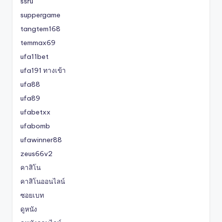
ssru
suppergame
tangtem168
temmax69
ufa11bet
ufa191 ทางเข้า
ufa88
ufa89
ufabetxx
ufabomb
ufawinner88
zeus66v2
คาสิโน
คาสิโนออนไลน์
ซอยเบท
ดูหนัง