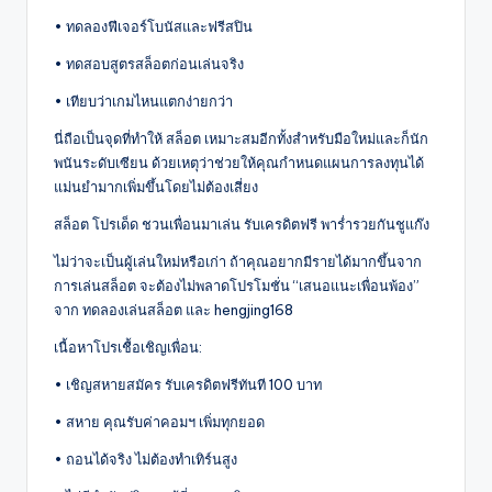
• ทดลองฟีเจอร์โบนัสและฟรีสปิน
• ทดสอบสูตรสล็อตก่อนเล่นจริง
• เทียบว่าเกมไหนแตกง่ายกว่า
นี่ถือเป็นจุดที่ทำให้ สล็อต เหมาะสมอีกทั้งสำหรับมือใหม่และก็นัก
พนันระดับเซียน ด้วยเหตุว่าช่วยให้คุณกำหนดแผนการลงทุนได้
แม่นยำมากเพิ่มขึ้นโดยไม่ต้องเสี่ยง
สล็อต โปรเด็ด ชวนเพื่อนมาเล่น รับเครดิตฟรี พาร่ำรวยกันชูแก๊ง
ไม่ว่าจะเป็นผู้เล่นใหม่หรือเก่า ถ้าคุณอยากมีรายได้มากขึ้นจาก
การเล่นสล็อต จะต้องไม่พลาดโปรโมชั่น “เสนอแนะเพื่อนพ้อง”
จาก ทดลองเล่นสล็อต และ hengjing168
เนื้อหาโปรเชื้อเชิญเพื่อน:
• เชิญสหายสมัคร รับเครดิตฟรีทันที 100 บาท
• สหาย คุณรับค่าคอมฯ เพิ่มทุกยอด
• ถอนได้จริง ไม่ต้องทำเทิร์นสูง