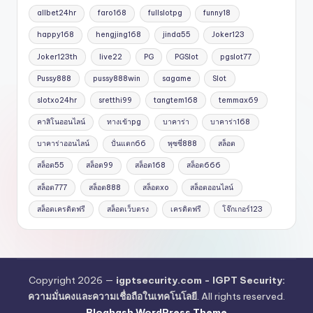
allbet24hr
faro168
fullslotpg
funny18
happy168
hengjing168
jinda55
Joker123
Joker123th
live22
PG
PGSlot
pgslot77
Pussy888
pussy888win
sagame
Slot
slotxo24hr
sretthi99
tangtem168
temmax69
คาสิโนออนไลน์
ทางเข้าpg
บาคาร่า
บาคาร่า168
บาคาร่าออนไลน์
ปั่นแตก66
พุซซี่888
สล็อต
สล็อต55
สล็อต99
สล็อต168
สล็อต666
สล็อต777
สล็อต888
สล็อตxo
สล็อตออนไลน์
สล็อตเครดิตฟรี
สล็อตเว็บตรง
เครดิตฟรี
โจ๊กเกอร์123
Copyright 2026 —
igptsecurity.com - IGPT Security:
ความมั่นคงและความเชื่อถือในเทคโนโลยี
. All rights reserved.
Bloghash WordPress Theme