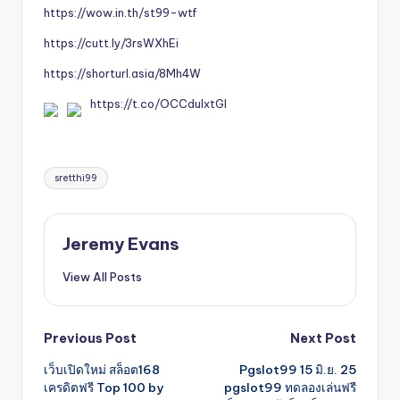
https://wow.in.th/st99-wtf
https://cutt.ly/3rsWXhEi
https://shorturl.asia/8Mh4W
https://t.co/OCCdulxtGl
Tags:
sretthi99
Jeremy Evans
View All Posts
Post
Previous Post
Next Post
เว็บเปิดใหม่ สล็อต168
Pgslot99 15 มิ.ย. 25
navigation
เครดิตฟรี Top 100 by
pgslot99 ทดลองเล่นฟรี