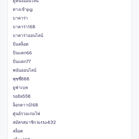
ดูหนังออนไลน์
ทางเข้าpg
บาคาร่า
บาคาร่า168
บาคาร่าออนไลน์
ปั่นสล็อต
ปั่นแตก66
ปั่นแตก77
พนันออนไลน์
พุซซี่888
ยูฟ่าเบท
รอยัล558
ล็อกดาวน์168
ศูนย์รวมเกมไพ่
สมัครสมาชิก lotto432
สล็อต