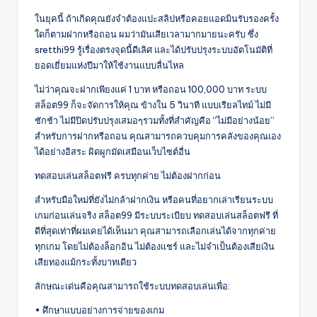
ในยุคนี้ ถ้าเกิดคุณยังจำต้องแปะสลิปหรือคอยแอดมินรับรองครั้ง
ใดก็ตามฝากหรือถอน ผมว่ามันเสียเวลามากมายนะครับ ซึ่ง
sretthi99 รู้เรื่องตรงจุดนี้ดีเลิศ และได้ปรับปรุงระบบอัตโนมัติที่
ยอดเยี่ยมแห่งปีมาให้ใช้งานแบบลื่นไหล
ไม่ว่าคุณจะฝากเพียงแค่ 1 บาท หรือถอน 100,000 บาท ระบบ
สล็อต99 ก็จะจัดการให้คุณ ข้างใน 5 วินาที แบบเรียลไทม์ ไม่มี
ชักช้า ไม่มีปิดปรับปรุงเสมอๆรวมทั้งที่สำคัญคือ “ไม่มีอย่างน้อย”
สำหรับการฝากหรือถอน คุณสามารถควบคุมการคลังของคุณเอง
ได้อย่างอิสระ ผิดผูกมัดเสมือนเว็บไซต์อื่น
ทดสอบเล่นสล็อตฟรี ครบทุกค่าย ไม่ต้องฝากก่อน
สำหรับมือใหม่ที่ยังไม่กล้าฝากเงิน หรือคนที่อยากเล่าเรียนระบบ
เกมก่อนเล่นจริง สล็อต99 มีระบบระเบียบ ทดสอบเล่นสล็อตฟรี ที่
ดีที่สุดเท่าที่ผมเคยได้เห็นมา คุณสามารถเลือกเล่นได้จากทุกค่าย
ทุกเกม โดยไม่ต้องล็อกอิน ไม่ต้องแชร์ และไม่จำเป็นต้องเสียเงิน
เสียทองแม้กระทั้งบาทเดียว
ลักษณะเด่นคือคุณสามารถใช้ระบบทดสอบเล่นเพื่อ:
• ศึกษาแบบอย่างการจ่ายของเกม