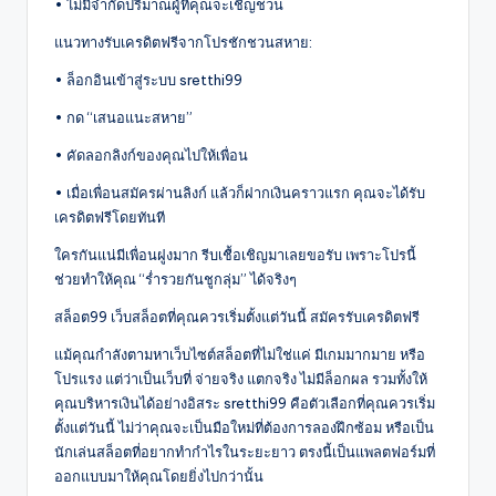
• ไม่มีจำกัดปริมาณผู้ที่คุณจะเชิญชวน
แนวทางรับเครดิตฟรีจากโปรชักชวนสหาย:
• ล็อกอินเข้าสู่ระบบ sretthi99
• กด “เสนอแนะสหาย”
• คัดลอกลิงก์ของคุณไปให้เพื่อน
• เมื่อเพื่อนสมัครผ่านลิงก์ แล้วก็ฝากเงินคราวแรก คุณจะได้รับ
เครดิตฟรีโดยทันที
ใครกันแน่มีเพื่อนฝูงมาก รีบเชื้อเชิญมาเลยขอรับ เพราะโปรนี้
ช่วยทำให้คุณ “ร่ำรวยกันชูกลุ่ม” ได้จริงๆ
สล็อต99 เว็บสล็อตที่คุณควรเริ่มตั้งแต่วันนี้ สมัครรับเครดิตฟรี
แม้คุณกำลังตามหาเว็บไซต์สล็อตที่ไม่ใช่แค่ มีเกมมากมาย หรือ
โปรแรง แต่ว่าเป็นเว็บที่ จ่ายจริง แตกจริง ไม่มีล็อกผล รวมทั้งให้
คุณบริหารเงินได้อย่างอิสระ sretthi99 คือตัวเลือกที่คุณควรเริ่ม
ตั้งแต่วันนี้ ไม่ว่าคุณจะเป็นมือใหม่ที่ต้องการลองฝึกซ้อม หรือเป็น
นักเล่นสล็อตที่อยากทำกำไรในระยะยาว ตรงนี้เป็นแพลตฟอร์มที่
ออกแบบมาให้คุณโดยยิ่งไปกว่านั้น