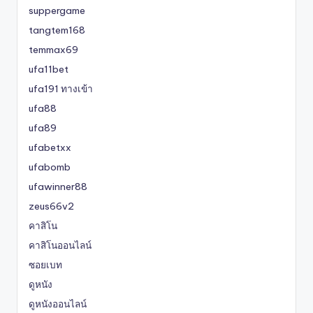
suppergame
tangtem168
temmax69
ufa11bet
ufa191 ทางเข้า
ufa88
ufa89
ufabetxx
ufabomb
ufawinner88
zeus66v2
คาสิโน
คาสิโนออนไลน์
ซอยเบท
ดูหนัง
ดูหนังออนไลน์