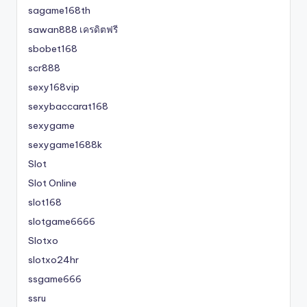
sagame168th
sawan888 เครดิตฟรี
sbobet168
scr888
sexy168vip
sexybaccarat168
sexygame
sexygame1688k
Slot
Slot Online
slot168
slotgame6666
Slotxo
slotxo24hr
ssgame666
ssru