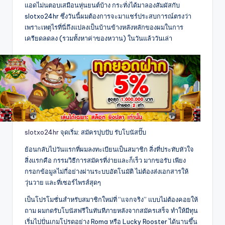
แอดไม่นตอบเสมือนหุ่นยนต์บ้าง กระทั่งได้มาลองสัมผัสกับ
slotxo24hr ซึ่งวันนี้ผมต้องการจะมาแชร์ประสบการณ์ตรงว่า
เพราะเหตุไรที่นี่ถึงแปลงเป็นบ้านข้างหลังหลักของผมในการ
เครียดลดลง (รวมทั้งหาค่าของหวาน) ในวันแล้ววันเล่า
slotxo24hr
จุดเริ่ม: สมัครปุบปับ รับโบนัสปั๊บ
ย้อนกลับไปวันแรกที่ผมลงทะเบียนเป็นสมาชิก สิ่งที่ประทับหัวใจ
สิ่งแรกคือ กรรมวิธีการสมัครที่ง่ายและก็เร็ว มากขอรับ เพียง
กรอกข้อมูลไม่กี่อย่างผ่านระบบอัตโนมัติ ไม่ต้องส่งเอกสารให้
วุ่นวาย และที่เซอร์ไพรส์สุดๆ
เป็นโปรโมชั่นสำหรับสมาชิกใหม่ที่ “แจกจริง” แบบไม่ต้องคอยให้
ถาม ผมกดรับโบนัสฟรีในทันทีภายหลังจากสมัครเสร็จ ทำให้มีทุน
เริ่มไปปั่นเกมโปรดอย่าง Roma หรือ Lucky Rooster ได้นานขึ้น