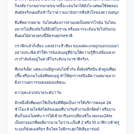
ก็สงสัยว่าเกมมากมายขนาดนี้จะเล่นไหวได้ยังไง แต่พอใช้ทดลอง
สัมผัสจริงๆผมถึงเข้าใจว่าความนานัปการคือหัวใจของความสนุก
ธีมที่หลากหลาย: วันไหนต้องการสวมบทเป็นทหารโรมัน วันไหน
อยากไปเสี่ยงภัยในอียิปต์โบราณ หรืออยากจะย้อนวัยไปกับเกม
ธีมผลไม้สวยๆตรงนี้มีครบทุกรสชาติ
กราฟิกแล้วก็เสียง: แสงสว่าง สี เสียง ของแต่ละเกมถูกออกแบบมา
อย่างประณีต ทำให้การนั่งเล่นอยู่ที่บ้านให้ความรู้สึกเสมือนพวก
เรากำลังนั่งอยู่ในคาสิโนระดับนานาชาติจริงๆ
ฟีเจอร์เด็ด: แต่ละเกมมีลูกเล่นไม่ซ้ำกัน ทั้งยังฟรีสปิน ตัวคูณที่พุ่ง
ปรี๊ด หรือเกมโบนัสที่หลบอยู่ ทำให้ทุกการสปินมีความหมายมาก
ยิ่งกว่าแค่การรอคอยผลแพ้ชนะ
ความสะดวกสบายระดับ 1 วัน
อีกหนึ่งสิ่งที่ผมยกให้เป็นข้อดีที่สุดเป็นการให้บริการตลอด 24
ชั่วโมง ด้วยไลฟ์สไตล์ของผมที่บางวันทำงานเลิกมืดค่ำ หรือบาง
คืนก็นอนไม่หลับ การได้เข้ามารีแลกเปลี่ยนซ์ใน slotxo24hr
เป็นทางออกที่พอดีมากมาย ไม่ว่าจะเป็นตี 2 หรือ 10 นาฬิกาเช้าตรู่
ระบบก็ยังคงเสถียร ลื่นไหล ไม่มีกระตุกให้เสียอารมณ์