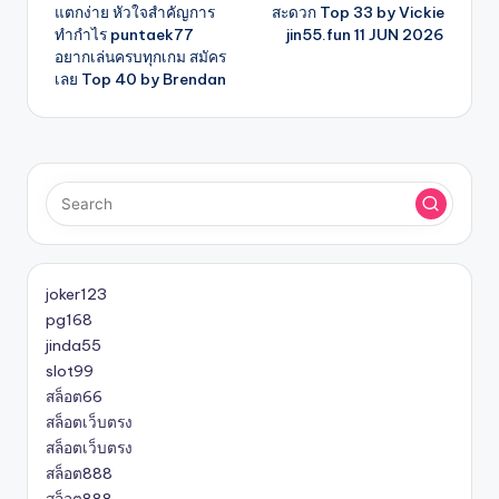
แตกง่าย หัวใจสำคัญการ
สะดวก Top 33 by Vickie
ทำกำไร puntaek77
jin55.fun 11 JUN 2026
อยากเล่นครบทุกเกม สมัคร
เลย Top 40 by Brendan
joker123
pg168
jinda55
slot99
สล็อต66
สล็อตเว็บตรง
สล็อตเว็บตรง
สล็อต888
สล็อต888