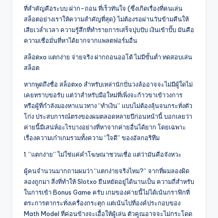
ที่สำคัญคือระบบ ฝาก-ถอน ที่เร็วทันใจ (ซึ่งเกิดเรื่องที่คนเล่น
สล็อตอย่างเราให้ความสำคัญที่สุด) ไม่ต้องรอผ่านวันข้ามคืนให้
เสียเวล่ำเวลา ความรู้สึกที่ทำรายการเสร็จปุบปับ เงินเข้าปั๊บ มันคือ
ความเชื่อมั่นที่หาได้ยากจากแพลตฟอร์มอื่น
สล็อตxo แตกง่าย จ่ายจริง ฝากถอนออโต้ ไม่มีขั้นต่ำ ทดสอบเล่น
สล็อต
หากพูดถึงชื่อ สล็อตxo สำหรับเหล่านักปั่นวงล้ออาจจะไม่มีผู้ใดไม่
เคยทราบขอรับ แต่ว่าสำหรับมือใหม่ที่เพิ่งจะก้าวขาเข้าวงการ
หรือผู้ที่กำลังมองหาแนวทาง “ทำเงิน” แบบไม่ต้องลุ้นจนกระทั่งตัว
โก่ง ประสบการณ์ตรงของผมตลอดหลายปีก่อนหน้านี้ บอกเลยว่า
ค่ายนี้มีเสน่ห์อะไรบางอย่างที่หาจากค่ายอื่นได้ยาก โดยเฉพาะ
เรื่องความเก๋าเกมรวมทั้งความ “ใจดี” ของอัลกอริทึม
1. “แตกง่าย” ไม่ใช่แค่คำโฆษณาชวนเชื่อ แต่ว่ามันคือจังหวะ
ผู้คนจำนวนมากถามผมว่า “แตกง่ายจริงไหม?” จากที่ผมลองผิด
ลองถูกมา สิ่งที่ทำให้ Slotxo ยืนหยัดอยู่ได้นานเป็น ความถี่สำหรับ
ในการเข้า Bonus Game ครับ เกมของค่ายนี้ไม่ได้เน้นกราฟิกที่
ตระการตากระทั่งเครื่องกระตุก แต่เน้นไปที่องค์ประกอบของ
Math Model ที่ค่อนข้างจะเอื้อให้ผู้เล่น ตัวคูณอาจจะไม่กระโดด