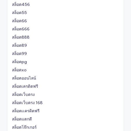
สล็อต456
สล็อต55
สล็อต66
สล็อต666
สล็อต888
สล็อต89
สล็อต99
สล็อตpg
สล็อตxo
สล็อตออนไลน์
สล็อตเครดิตฟรี
สล็อตเว็บตรง
สล็อตเว็บตรง 168
สล็อตเเครดิตฟรี
สล็อตแตกดี
สล็อตโจ๊กเกอร์