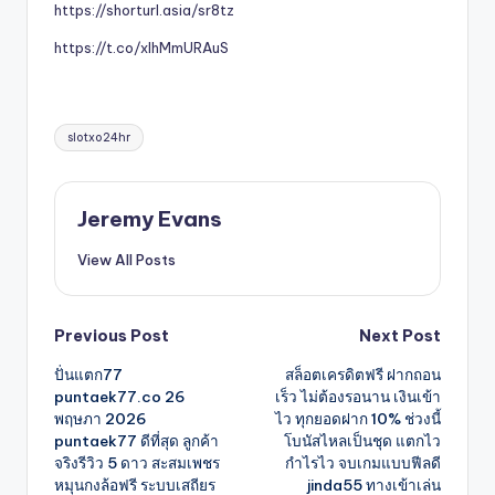
https://shorturl.asia/sr8tz
https://t.co/xlhMmURAuS
Tags:
slotxo24hr
Jeremy Evans
View All Posts
Post
Previous Post
Next Post
ปั่นแตก77
สล็อตเครดิตฟรี ฝากถอน
navigation
puntaek77.co 26
เร็ว ไม่ต้องรอนาน เงินเข้า
พฤษภา 2026
ไว ทุกยอดฝาก 10% ช่วงนี้
puntaek77 ดีที่สุด ลูกค้า
โบนัสไหลเป็นชุด แตกไว
จริงรีวิว 5 ดาว สะสมเพชร
กำไรไว จบเกมแบบฟีลดี
หมุนกงล้อฟรี ระบบเสถียร
jinda55 ทางเข้าเล่น