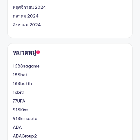
พฤศจิกายน 2024
ตุลาคม 2024
สิงหาคม 2024
หมวดหมู่
1688sagame
188bet
188betth
1xbit1
77UFA
918Kiss
918kissauto
ABA
ABAGroup2