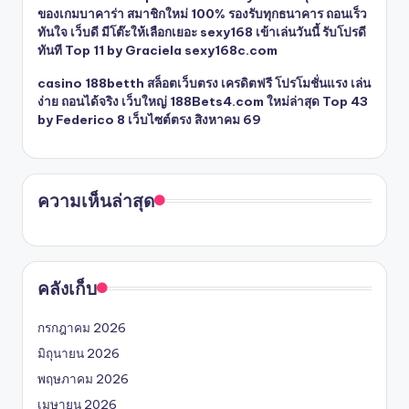
ของเกมบาคาร่า สมาชิกใหม่ 100% รองรับทุกธนาคาร ถอนเร็ว
ทันใจ เว็บดี มีโต๊ะให้เลือกเยอะ sexy168 เข้าเล่นวันนี้ รับโปรดี
ทันที Top 11 by Graciela sexy168c.com
casino 188betth สล็อตเว็บตรง เครดิตฟรี โปรโมชั่นแรง เล่น
ง่าย ถอนได้จริง เว็บใหญ่ 188Bets4.com ใหม่ล่าสุด Top 43
by Federico 8 เว็บไซต์ตรง สิงหาคม 69
ความเห็นล่าสุด
คลังเก็บ
กรกฎาคม 2026
มิถุนายน 2026
พฤษภาคม 2026
เมษายน 2026