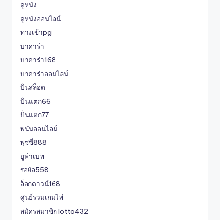
ดูหนัง
ดูหนังออนไลน์
ทางเข้าpg
บาคาร่า
บาคาร่า168
บาคาร่าออนไลน์
ปั่นสล็อต
ปั่นแตก66
ปั่นแตก77
พนันออนไลน์
พุซซี่888
ยูฟ่าเบท
รอยัล558
ล็อกดาวน์168
ศูนย์รวมเกมไพ่
สมัครสมาชิก lotto432