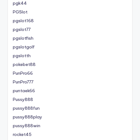
pgk44
PGSlot
pgslot168
pgslot77
pgslotfish
pgslotgolf
pgslotth
pokebet88
PunPro66
PunPro777
puntaek66
Pussy888
pussy888fun
pussy888play
pussy888win
rocket45