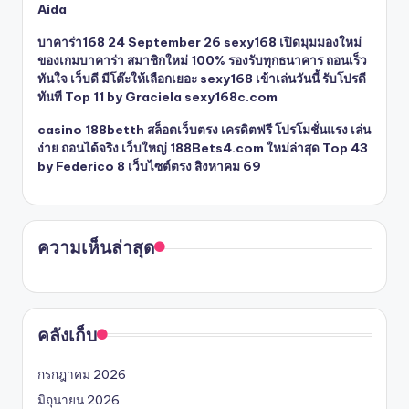
Aida
บาคาร่า168 24 September 26 sexy168 เปิดมุมมองใหม่
ของเกมบาคาร่า สมาชิกใหม่ 100% รองรับทุกธนาคาร ถอนเร็ว
ทันใจ เว็บดี มีโต๊ะให้เลือกเยอะ sexy168 เข้าเล่นวันนี้ รับโปรดี
ทันที Top 11 by Graciela sexy168c.com
casino 188betth สล็อตเว็บตรง เครดิตฟรี โปรโมชั่นแรง เล่น
ง่าย ถอนได้จริง เว็บใหญ่ 188Bets4.com ใหม่ล่าสุด Top 43
by Federico 8 เว็บไซต์ตรง สิงหาคม 69
ความเห็นล่าสุด
คลังเก็บ
กรกฎาคม 2026
มิถุนายน 2026