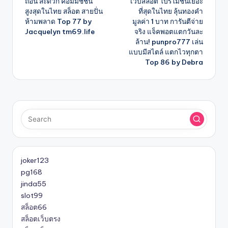
ถอน สะดวก คอมมิชชั่น
เว็บสล็อต โปรโมชั่นเยอะ
สูงสุดในไทย สล็อต สายปั่น
ที่สุดในไทย ลุ้นทองคำ
ห้ามพลาด Top 77 by
มูลค่า 1 บาท การันตีจ่าย
Jacquelyn tm69.life
จริง แจ็คพอตแตกวันละ
ล้าน! punpro777 เล่น
แบบมีสไตล์ แตกไวทุกตา
Top 86 by Debra
joker123
pg168
jinda55
slot99
สล็อต66
สล็อตเว็บตรง