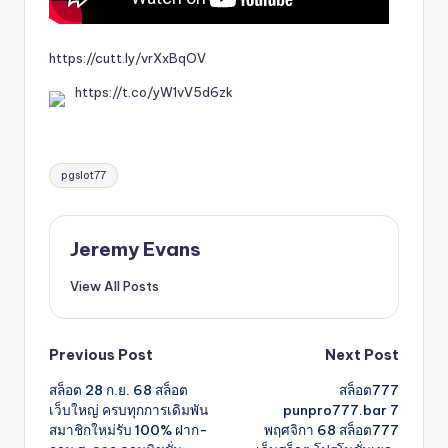
https://cutt.ly/vrXxBqOV
https://t.co/yW1vV5d6zk
Tags:
pgslot77
Jeremy Evans
View All Posts
Post
Previous Post
Next Post
สล็อต 28 ก.ย. 68 สล็อต
สล็อต777
navigation
เว็บใหญ่ ครบทุกการเดิมพัน
punpro777.bar 7
สมาชิกใหม่รับ 100% ฝาก-
พฤศจิกา 68 สล็อต777