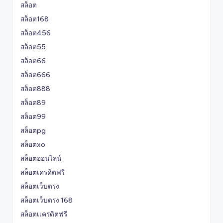
สล็อต
สล็อต168
สล็อต456
สล็อต55
สล็อต66
สล็อต666
สล็อต888
สล็อต89
สล็อต99
สล็อตpg
สล็อตxo
สล็อตออนไลน์
สล็อตเครดิตฟรี
สล็อตเว็บตรง
สล็อตเว็บตรง 168
สล็อตเเครดิตฟรี