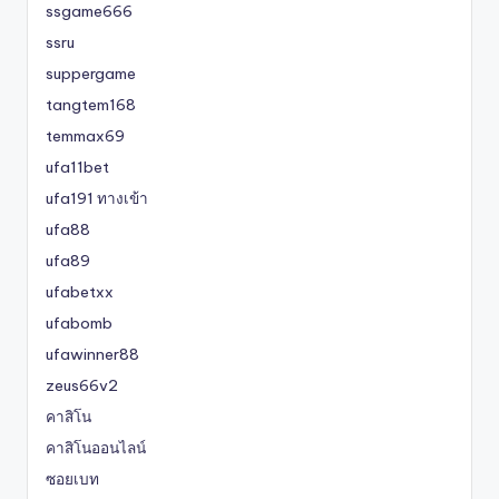
ssgame666
ssru
suppergame
tangtem168
temmax69
ufa11bet
ufa191 ทางเข้า
ufa88
ufa89
ufabetxx
ufabomb
ufawinner88
zeus66v2
คาสิโน
คาสิโนออนไลน์
ซอยเบท