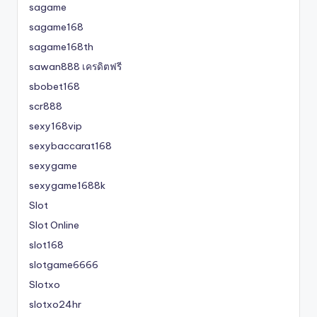
sagame
sagame168
sagame168th
sawan888 เครดิตฟรี
sbobet168
scr888
sexy168vip
sexybaccarat168
sexygame
sexygame1688k
Slot
Slot Online
slot168
slotgame6666
Slotxo
slotxo24hr