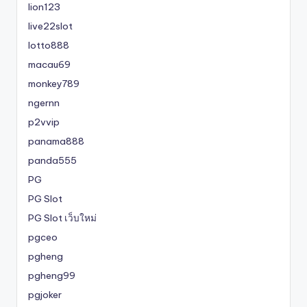
lion123
live22slot
lotto888
macau69
monkey789
ngernn
p2vvip
panama888
panda555
PG
PG Slot
PG Slot เว็บใหม่
pgceo
pgheng
pgheng99
pgjoker