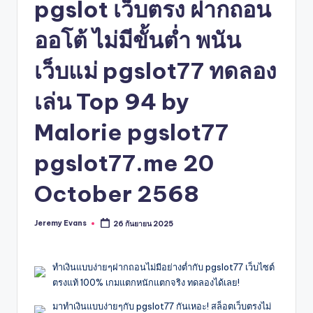
pgslot เว็บตรง ฝากถอน
ออโต้ ไม่มีขั้นต่ำ พนัน
เว็บแม่ pgslot77 ทดลอง
เล่น Top 94 by
Malorie pgslot77
pgslot77.me 20
October 2568
Jeremy Evans
26 กันยายน 2025
Posted
by
ทำเงินแบบง่ายๆฝากถอนไม่มีอย่างต่ำกับ pgslot77 เว็บไซต์
ตรงแท้ 100% เกมแตกหนักแตกจริง ทดลองได้เลย!
มาทำเงินแบบง่ายๆกับ pgslot77 กันเหอะ! สล็อตเว็บตรงไม่