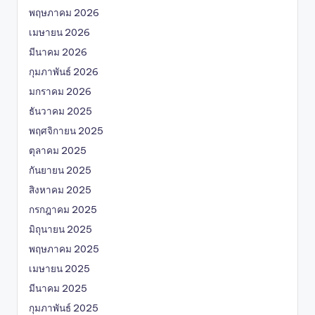
พฤษภาคม 2026
เมษายน 2026
มีนาคม 2026
กุมภาพันธ์ 2026
มกราคม 2026
ธันวาคม 2025
พฤศจิกายน 2025
ตุลาคม 2025
กันยายน 2025
สิงหาคม 2025
กรกฎาคม 2025
มิถุนายน 2025
พฤษภาคม 2025
เมษายน 2025
มีนาคม 2025
กุมภาพันธ์ 2025