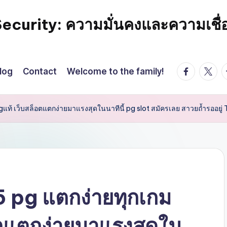
ecurity: ความมั่นคงและความเชื่
facebook.
twitte
t
log
Contact
Welcome to the family!
gแท้ เว็บสล็อตแตกง่ายมาแรงสุดในนาทีนี้ pg slot สมัครเลย สาวยถ้ำรออย
5 pg แตกง่ายทุกเกม
อตแตกง่ายมาแรงสุดใน