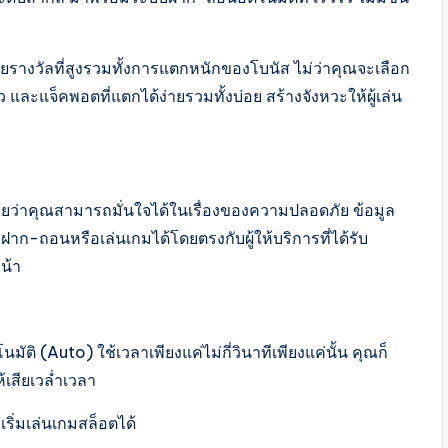
ยรางวัลที่สูงรวมทั้งการแตกหนักของโบนัส ไม่ว่าคุณจะเลือก
และแจ็คพอตที่แตกได้ง่ายรวมทั้งบ่อย สร้างจังหวะให้ผู้เล่น
หมายว่าคุณสามารถมั่นใจได้ในเรื่องของความปลอดภัย ข้อมูล
รฝาก-ถอนหรือเล่นเกมได้โดยตรงกับผู้ให้บริการที่ได้รับ
น้า
นมัติ (Auto) ใช้เวลาเพียงแค่ไม่กี่วินาทีเพียงแค่นั้น คุณก็
้เสียเวล่ำเวลา
เริ่มเล่นเกมสล็อตได้