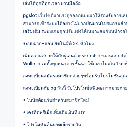
เล่นได้ทุกที่ทุกเวลา ผ่านมือถือ
pgslot เว็บไซต์มาแรงถูกออกแบบมาให้รองรับการเล่นผ่
สามารถเข้าระบบได้อย่างไม่ยากเย็นผ่านโปรแกรมสำห
เสริมเติม ระบบเกมถูกปรับแต่งให้เหมาะสมกับหน้าจอโทร
ระบบฝาก-ถอน อัตโนมัติ 24 ชั่วโมง
เพิ่มความสบายให้กับผู้เล่นด้วยระบบฝาก-ถอนแบบอัต
Wallet รวมทั้งทุกธนาคารชั้นนำ ใช้เวลาไม่เกิน 1 นาที เ
ลงทะเบียนสมัครสมาชิกกล้วยๆพร้อมรับโปรโมชั่นสุดค
ลงทะเบียนกับ pg วันนี้ รับโปรโมชั่นพิเศษมากมายก่า
• โบนัสต้อนรับสำหรับสมาชิกใหม่
• เครดิตฟรีเมื่อเพิ่มเติมเงินทีแรก
• โปรโมชั่นคืนยอดเสียรายวัน