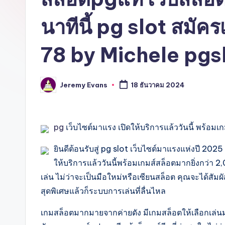
นาทีนี้ pg slot สมัค
78 by Michele pg
Jeremy Evans
18 ธันวาคม 2024
Posted
by
pg
เว็บไซต์มาแรง เปิดให้บริการแล้ววันนี้ พร้อมเก
ยินดีต้อนรับสู่ pg slot เว็บไซต์มาแรงแห่งปี 2025
ให้บริการแล้ววันนี้พร้อมเกมส์สล็อตมากยิ่งกว่า
เล่น ไม่ว่าจะเป็นมือใหม่หรือเซียนสล็อต คุณจะได้สัมผ
สุดพิเศษแล้วก็ระบบการเล่นที่ลื่นไหล
เกมสล็อตมากมายจากค่ายดัง มีเกมสล็อตให้เลือกเล่นม