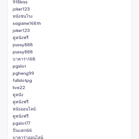
918kiss
joker123
หนังชนโรง
sagame168th
joker123
ดูหนังฟรี
pussy888
pussy888
บาคาร่า168
pgslot
pgheng99
fullslotpg
live22
ดูหนัง
ดูหนังฟรี
หนังออนไลน์
ดูหนังฟรี
pgslot77
ปั่นแตก66
บาคาร่าออนไลน์