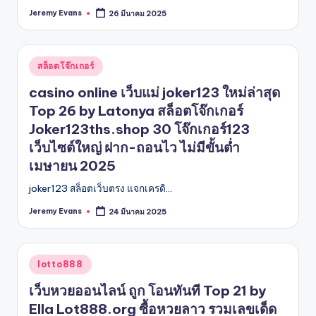
Jeremy Evans
26 มีนาคม 2025
Posted
by
Posted
สล็อตโจ๊กเกอร์
in
casino online เว็บแม่ joker123 ใหม่ล่าสุด
Top 26 by Latonya สล็อตโจ๊กเกอร์
Joker123ths.shop 30 โจ๊กเกอร์123
เว็บไซต์ใหญ่ ฝาก-ถอนไว ไม่มีขั้นต่ำ
เมษายน 2025
joker123 สล็อตเว็บตรง แจกเครดิ…
Jeremy Evans
24 มีนาคม 2025
Posted
by
Posted
lotto888
in
เว็บหวยออนไลน์ ถูก โอนทันที Top 21 by
Ella Lot888.org ซื้อหวยลาว รวมเลขเด็ด