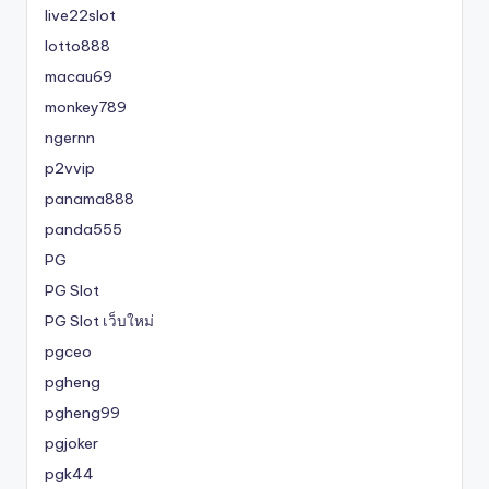
live22slot
lotto888
macau69
monkey789
ngernn
p2vvip
panama888
panda555
PG
PG Slot
PG Slot เว็บใหม่
pgceo
pgheng
pgheng99
pgjoker
pgk44