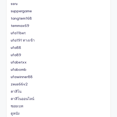
ssru
suppergame
tangtem168
temmax69
ufa11bet
ufa191 ทางเข้า
ufa88
ufa89
ufabetxx
ufabomb
ufawinner88
zeus66v2
คาสิโน
คาสิโนออนไลน์
ซอยเบท
ดูหนัง