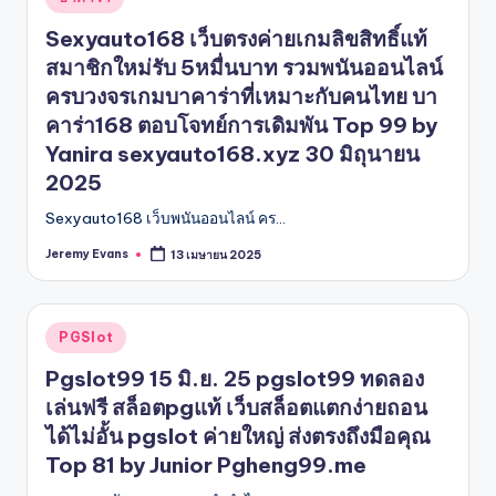
in
Sexyauto168 เว็บตรงค่ายเกมลิขสิทธิ์แท้
สมาชิกใหม่รับ 5หมื่นบาท รวมพนันออนไลน์
ครบวงจรเกมบาคาร่าที่เหมาะกับคนไทย บา
คาร่า168 ตอบโจทย์การเดิมพัน Top 99 by
Yanira sexyauto168.xyz 30 มิถุนายน
2025
Sexyauto168 เว็บพนันออนไลน์ คร…
Jeremy Evans
13 เมษายน 2025
Posted
by
Posted
PGSlot
in
Pgslot99 15 มิ.ย. 25 pgslot99 ทดลอง
เล่นฟรี สล็อตpgแท้ เว็บสล็อตแตกง่ายถอน
ได้ไม่อั้น pgslot ค่ายใหญ่ ส่งตรงถึงมือคุณ
Top 81 by Junior Pgheng99.me