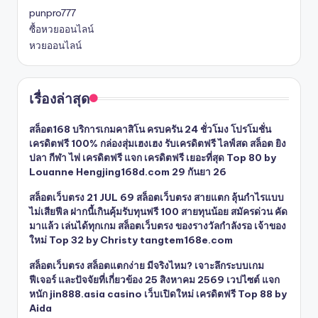
punpro777
ซื้อหวยออนไลน์
หวยออนไลน์
เรื่องล่าสุด
สล็อต168 บริการเกมคาสิโน ครบครัน 24 ชั่วโมง โปรโมชั่น
เครดิตฟรี 100% กล่องสุ่มเฮงเฮง รับเครดิตฟรี ไลฟ์สด สล็อต ยิง
ปลา กีฬา ไพ่ เครดิตฟรี แจก เครดิตฟรี เยอะที่สุด Top 80 by
Louanne Hengjing168d.com 29 กันยา 26
สล็อตเว็บตรง 21 JUL 69 สล็อตเว็บตรง สายแตก ลุ้นกำไรแบบ
ไม่เสียฟีล ฝากนี้เกินคุ้มรับทุนฟรี 100 สายทุนน้อย สมัครด่วน คัด
มาแล้ว เล่นได้ทุกเกม สล็อตเว็บตรง ของรางวัลกำลังรอ เจ้าของ
ใหม่ Top 32 by Christy tangtem168e.com
สล็อตเว็บตรง สล็อตแตกง่าย มีจริงไหม? เจาะลึกระบบเกม
ฟีเจอร์ และปัจจัยที่เกี่ยวข้อง 25 สิงหาคม 2569 เวปไซต์ แจก
หนัก jin888.asia casino เว็บเปิดใหม่ เครดิตฟรี Top 88 by
Aida