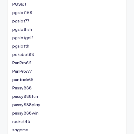
PGSlot
pgslot168
pgslot77
pgslotfish
pgslotgolf
pgslotth
pokebet88
PunPro66
PunPro777
puntaek66
Pussy888
pussy888fun
pussy888play
pussy888win
rocket45
sagame