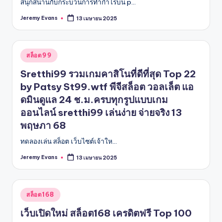
สนุกสนานกับกระบวนการทำกำไรบน p…
Jeremy Evans
13 เมษายน 2025
Posted
by
Posted
สล็อต99
in
Sretthi99 รวมเกมคาสิโนที่ดีที่สุด Top 22
by Patsy St99.wtf พีจีสล็อต วอลเล็ต แอ
ดมินดูแล 24 ช.ม.ครบทุกรูปแบบเกม
ออนไลน์ sretthi99 เล่นง่าย จ่ายจริง 13
พฤษภา 68
ทดลองเล่น สล็อต เว็บไซต์เจ้าให…
Jeremy Evans
13 เมษายน 2025
Posted
by
Posted
สล็อต168
in
เว็บเปิดใหม่ สล็อต168 เครดิตฟรี Top 100