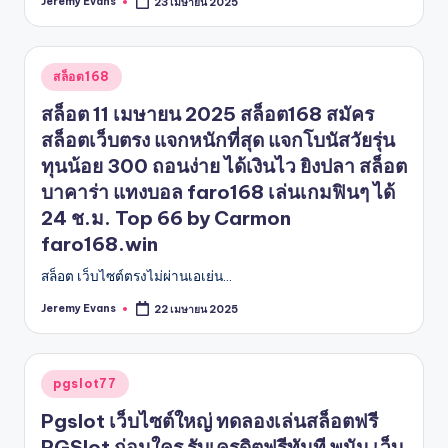
Jeremy Evans
23 เมษายน 2025
Posted
by
Posted
สล็อต168
in
สล็อต 11 เมษายน 2025 สล็อต168 สมัคร
สล็อตเว็บตรง แจกหนักที่สุด แจกโบนัสวัยรุ่น
ทุนน้อย 300 ถอนง่าย ได้เงินไว ยิงปลา สล็อต
บาคาร่า แทงบอล faro168 เล่นเกมฟินๆ ได้
24 ช.ม. Top 66 by Carmon
faro168.win
สล็อต เว็บไซต์ตรงไม่ผ่านเอเย่น…
Jeremy Evans
22 เมษายน 2025
Posted
by
Posted
pgslot77
in
Pgslot เว็บไซต์ใหญ่ ทดลองเล่นสล็อตฟรี
PGSlot ก่อนใคร รับเครดิตฟรีทันที พนัน เว็บ