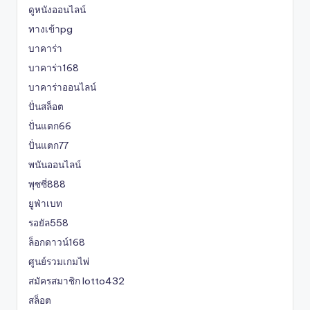
ดูหนังออนไลน์
ทางเข้าpg
บาคาร่า
บาคาร่า168
บาคาร่าออนไลน์
ปั่นสล็อต
ปั่นแตก66
ปั่นแตก77
พนันออนไลน์
พุซซี่888
ยูฟ่าเบท
รอยัล558
ล็อกดาวน์168
ศูนย์รวมเกมไพ่
สมัครสมาชิก lotto432
สล็อต