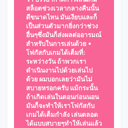
สล็อตช่วงเวลากลางคืนนั้น
ดีขนาดไหน มันเงียบและก็
เป็นส่วนตัวมากยิ่งกว่าช่วง
อื่นๆซึ่งมันก็ส่งผลต่ออารมณ์
สำหรับในการเล่นด้วย •
โฟกัสกับเกมได้เต็มที่:
ระหว่างวัน ถ้าพวกเรา
ดำเนินงานไปด้วยเล่นไป
ด้วย ผมบอกเลยว่ามันไม่
สบายหรอกครับ แม้กระนั้น
ถ้าเกิดเล่นในตอนก่อนนอน
มันก็จะทำให้เราโฟกัสกับ
เกมได้เต็มกำลัง เล่นตลอด
ได้แบบสบายๆทำให้เล่นแล้ว