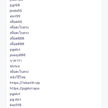
pg168
jinda55
slot99
สล็อต66
สล็อตเว็บตรง
สล็อตเว็บตรง
สล็อต888
สล็อต888
pgslot
pussy888
บาคาร่า
slotxo
สล็อตเว็บตรง
หนังโป๊ไทย
https://1xbetth.vip
https://pgslot.spa
pgslot
pg slot
kiss918