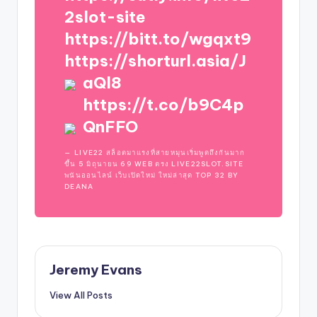
2slot-site
https://bitt.to/wgqxt9
https://shorturl.asia/J
aQl8
https://t.co/b9C4p
QnFFO
LIVE22 สล็อตมาแรงที่สายหมุนเริ่มพูดถึงกันมาก
ขึ้น 5 มิถุนายน 69 WEB ตรง LIVE22SLOT.SITE
พนันออนไลน์ เว็บเปิดใหม่ ใหม่ล่าสุด TOP 32 BY
DEANA
Jeremy Evans
View All Posts