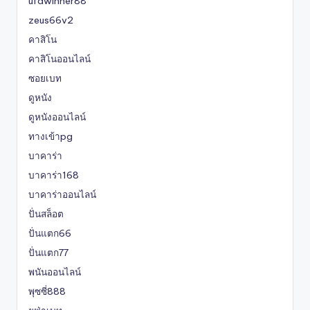
ufawinner88
zeus66v2
คาสิโน
คาสิโนออนไลน์
ซอยเบท
ดูหนัง
ดูหนังออนไลน์
ทางเข้าpg
บาคาร่า
บาคาร่า168
บาคาร่าออนไลน์
ปั่นสล็อต
ปั่นแตก66
ปั่นแตก77
พนันออนไลน์
พุซซี่888