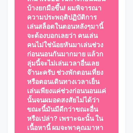
บ้างยกมือขึ้น! ผมพิจารณา
ความประพฤติปฏิบัติการ
เล่นสล็อตในตอนหลังๆมานี้
จะต้องบอกเลยว่า คนเล่น
คนไม่ใช่น้อยหันมาเล่นช่วง
ก่อนนอนกันมากมาย แล้วก
ลุ่มนี้จะไม่เล่นเวลาอื่นเลย
จ๊านะครับ ช่วงพักตอนเที่ยง
หรือตอนเดินทางเวลาเย็น
เล่นเพียงแค่ช่วงก่อนนอนแค่
นั้นจนผมอดสงสัยไม่ได้ว่า
ขณะนี้มันมีดีกว่าขณะอื่น
หรือเปล่า? เพราะฉะนั้น ใน
เนื้อหานี้ ผมจะพาคุณมาหา