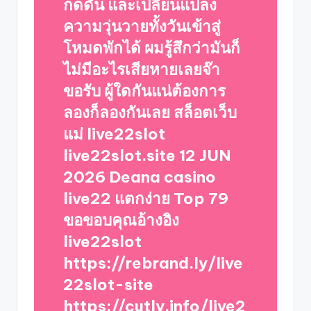
กดดัน และเปลี่ยนแปลง
ความวุ่นวายทั้งวันเข้าสู่
โหมดพักได้ ผมรู้สึกว่ามันก็
ไม่มีอะไรเสียหายเลยจ๊า
ขอรับ ผู้ใดกันแน่ต้องการ
ลองก็ลองกันเลย สล็อตเว็บ
แม่ live22slot
live22slot.site 12 JUN
2026 Deana casino
live22 แตกง่าย Top 79
ขอขอบคุณอ้างอิง
live22slot
https://rebrand.ly/live
22slot-site
https://cutly.info/live2