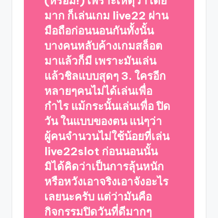
(หรือมี!) เพราะเหตุว่าโดย
มาก ก็เล่นเกม live22 ผ่าน
มือถือก่อนนอนกันทั้งนั้น
บางคนหลับค้างเกมสล็อต
มาแล้วก็มี เพราะมันเล่น
แล้วชิลแบบสุดๆ 3. ใครอีก
หลายๆคนไม่ได้เล่นเพื่อ
กำไร แม้กระนั้นเล่นเพื่อ ปิด
วัน ในแบบของตน แน่ๆว่า
ผู้คนจำนวนไม่ใช้น้อยที่เล่น
live22slot ก่อนนอนนั้น
มิได้คิดว่าเป็นการลุ้นหนัก
หรือหวังเอาจริงเอาจังอะไร
เลยนะครับ แต่ว่ามันคือ
กิจกรรมปิดวันที่ดีมากๆ