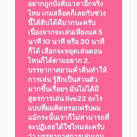
อยากถูกบังคับเวลาอีกจริง
ไหม เกมสล็อตก็เลยกับช่วง
นี้ได้ดิบได้ดีมากนะครับ
เนื่องจากจะเล่นเพียงแค่ 5
นาที 10 นาที หรือ 30 นาที
ก็ได้ เลือกจะหยุดเล่นตอน
ไหนก็ได้ตามอยาก 2.
บรรยากาศยามค่ำคืนทำให้
การเล่น รู้สึกเป็นส่วนตัว
มากขึ้นเรื่อยๆ มันไม่ได้มี
สูตรการเล่น live22 อะไร
แบบที่ผมคิดหรอกครับผม
แม้กระนั้นเราก็ไม่สามารถที่
จะปฏิเสธได้ใช่ไหมล่ะครับ
ว่า บรรยากาศการเล่นเกม