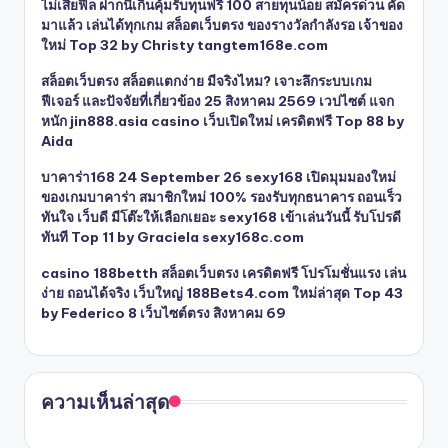
ไม่เสียฟีล ฝากนี้เกินคุ้มรับทุนฟรี 100 สายทุนน้อย สมัครด่วน คัด
มาแล้ว เล่นได้ทุกเกม สล็อตเว็บตรง ของรางวัลกำลังรอ เจ้าของ
ใหม่ Top 32 by Christy tangtem168e.com
สล็อตเว็บตรง สล็อตแตกง่าย มีจริงไหม? เจาะลึกระบบเกม
ฟีเจอร์ และปัจจัยที่เกี่ยวข้อง 25 สิงหาคม 2569 เวปไซต์ แจก
หนัก jin888.asia casino เว็บเปิดใหม่ เครดิตฟรี Top 88 by
Aida
บาคาร่า168 24 September 26 sexy168 เปิดมุมมองใหม่
ของเกมบาคาร่า สมาชิกใหม่ 100% รองรับทุกธนาคาร ถอนเร็ว
ทันใจ เว็บดี มีโต๊ะให้เลือกเยอะ sexy168 เข้าเล่นวันนี้ รับโปรดี
ทันที Top 11 by Graciela sexy168c.com
casino 188betth สล็อตเว็บตรง เครดิตฟรี โปรโมชั่นแรง เล่น
ง่าย ถอนได้จริง เว็บใหญ่ 188Bets4.com ใหม่ล่าสุด Top 43
by Federico 8 เว็บไซต์ตรง สิงหาคม 69
ความเห็นล่าสุด