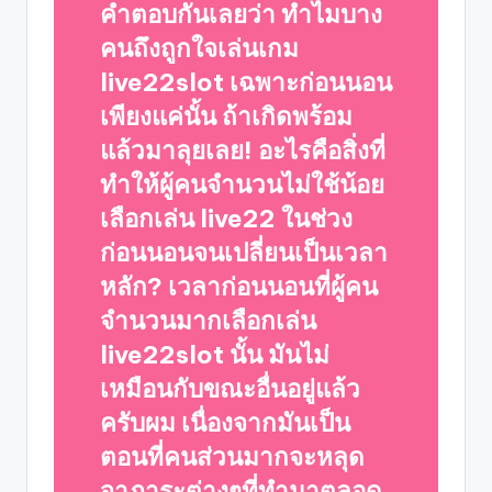
คำตอบกันเลยว่า ทำไมบาง
คนถึงถูกใจเล่นเกม
live22slot เฉพาะก่อนนอน
เพียงแค่นั้น ถ้าเกิดพร้อม
แล้วมาลุยเลย! อะไรคือสิ่งที่
ทำให้ผู้คนจำนวนไม่ใช้น้อย
เลือกเล่น live22 ในช่วง
ก่อนนอนจนเปลี่ยนเป็นเวลา
หลัก? เวลาก่อนนอนที่ผู้คน
จำนวนมากเลือกเล่น
live22slot นั้น มันไม่
เหมือนกับขณะอื่นอยู่แล้ว
ครับผม เนื่องจากมันเป็น
ตอนที่คนส่วนมากจะหลุด
จาภาระต่างๆที่ทำมาตลอด