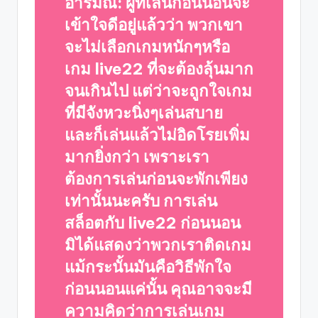
อารมณ์: ผู้ที่เล่นก่อนนอนจะ
เข้าใจดีอยู่แล้วว่า พวกเขา
จะไม่เลือกเกมหนักๆหรือ
เกม live22 ที่จะต้องลุ้นมาก
จนเกินไป แต่ว่าจะถูกใจเกม
ที่มีจังหวะนิ่งๆเล่นสบาย
และก็เล่นแล้วไม่อิดโรยเพิ่ม
มากยิ่งกว่า เพราะเรา
ต้องการเล่นก่อนจะพักเพียง
เท่านั้นนะครับ การเล่น
สล็อตกับ live22 ก่อนนอน
มิได้แสดงว่าพวกเราติดเกม
แม้กระนั้นมันคือวิธีพักใจ
ก่อนนอนแค่นั้น คุณอาจจะมี
ความคิดว่าการเล่นเกม