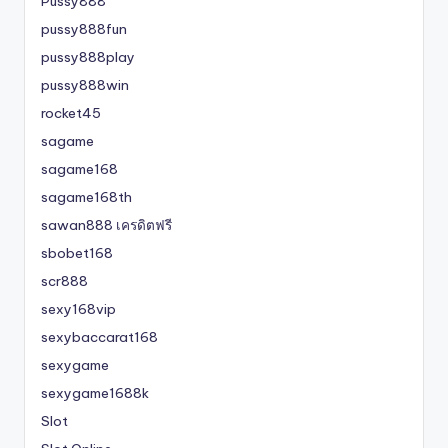
Pussy888
pussy888fun
pussy888play
pussy888win
rocket45
sagame
sagame168
sagame168th
sawan888 เครดิตฟรี
sbobet168
scr888
sexy168vip
sexybaccarat168
sexygame
sexygame1688k
Slot