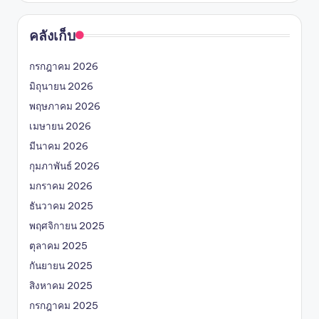
คลังเก็บ
กรกฎาคม 2026
มิถุนายน 2026
พฤษภาคม 2026
เมษายน 2026
มีนาคม 2026
กุมภาพันธ์ 2026
มกราคม 2026
ธันวาคม 2025
พฤศจิกายน 2025
ตุลาคม 2025
กันยายน 2025
สิงหาคม 2025
กรกฎาคม 2025