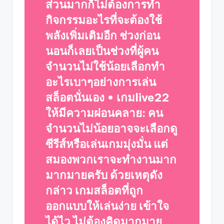
ส่วนมากก็ไม่ต้องการทำ
กิจกรรมอะไรที่จะต้องใช้
พลังเพิ่มเติมอีก ช่วงก่อน
นอนก็เลยเป็นช่วงที่ผู้คน
จำนวนไม่ใช้น้อยเลือกทำ
อะไรเบาๆอย่างการเล่น
สล็อตนั่นเอง • เกมlive22
ให้มีความผ่อนคลาย: คน
จำนวนไม่น้อยอาจจะเลือกดู
ซีรีส์หรือเล่นเกมมุ่งมั่น แต่
สมองพวกเราจะทำงานมาก
มากมายครับ ด้วยเหตุดัง
กล่าว เกมสล็อตที่ถูก
ออกแบบให้เล่นง่าย เข้าใจ
ได้ไว ไม่ต้องคิดมากมาย