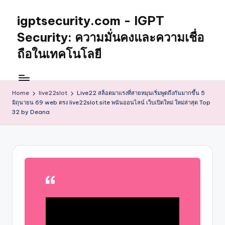
igptsecurity.com - IGPT
Skip
to
Security: ความมั่นคงและความเชื่อ
content
ถือในเทคโนโลยี
Home
live22slot
Live22 สล็อตมาแรงที่สายหมุนเริ่มพูดถึงกันมากขึ้น 5
มิถุนายน 69 web ตรง live22slot.site พนันออนไลน์ เว็บเปิดใหม่ ใหม่ล่าสุด Top
32 by Deana