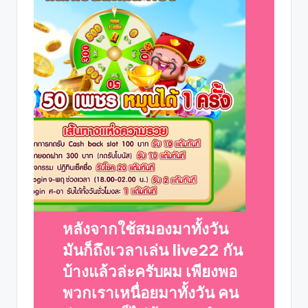
หลังจากใช้สมองมาทั้งวัน
มันก็ถึงเวลาเล่น live22 กัน
บ้างแล้วล่ะครับผม เพียงพอ
พวกเราเหนื่อยมาทั้งวัน คน