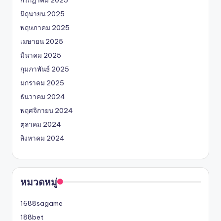
มิถุนายน 2025
พฤษภาคม 2025
เมษายน 2025
มีนาคม 2025
กุมภาพันธ์ 2025
มกราคม 2025
ธันวาคม 2024
พฤศจิกายน 2024
ตุลาคม 2024
สิงหาคม 2024
หมวดหมู่
1688sagame
188bet