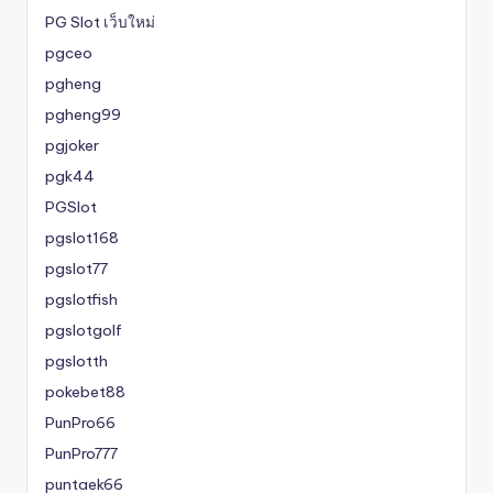
PG Slot เว็บใหม่
pgceo
pgheng
pgheng99
pgjoker
pgk44
PGSlot
pgslot168
pgslot77
pgslotfish
pgslotgolf
pgslotth
pokebet88
PunPro66
PunPro777
puntaek66