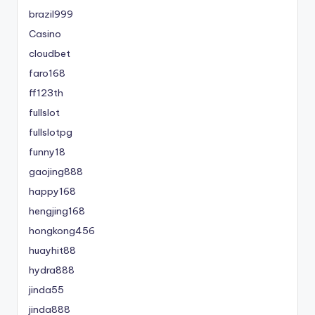
brazil999
Casino
cloudbet
faro168
ff123th
fullslot
fullslotpg
funny18
gaojing888
happy168
hengjing168
hongkong456
huayhit88
hydra888
jinda55
jinda888