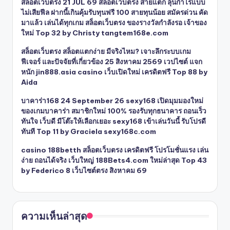
สล็อตเว็บตรง 21 JUL 69 สล็อตเว็บตรง สายแตก ลุ้นกำไรแบบ
ไม่เสียฟีล ฝากนี้เกินคุ้มรับทุนฟรี 100 สายทุนน้อย สมัครด่วน คัด
มาแล้ว เล่นได้ทุกเกม สล็อตเว็บตรง ของรางวัลกำลังรอ เจ้าของ
ใหม่ Top 32 by Christy tangtem168e.com
สล็อตเว็บตรง สล็อตแตกง่าย มีจริงไหม? เจาะลึกระบบเกม
ฟีเจอร์ และปัจจัยที่เกี่ยวข้อง 25 สิงหาคม 2569 เวปไซต์ แจก
หนัก jin888.asia casino เว็บเปิดใหม่ เครดิตฟรี Top 88 by
Aida
บาคาร่า168 24 September 26 sexy168 เปิดมุมมองใหม่
ของเกมบาคาร่า สมาชิกใหม่ 100% รองรับทุกธนาคาร ถอนเร็ว
ทันใจ เว็บดี มีโต๊ะให้เลือกเยอะ sexy168 เข้าเล่นวันนี้ รับโปรดี
ทันที Top 11 by Graciela sexy168c.com
casino 188betth สล็อตเว็บตรง เครดิตฟรี โปรโมชั่นแรง เล่น
ง่าย ถอนได้จริง เว็บใหญ่ 188Bets4.com ใหม่ล่าสุด Top 43
by Federico 8 เว็บไซต์ตรง สิงหาคม 69
ความเห็นล่าสุด