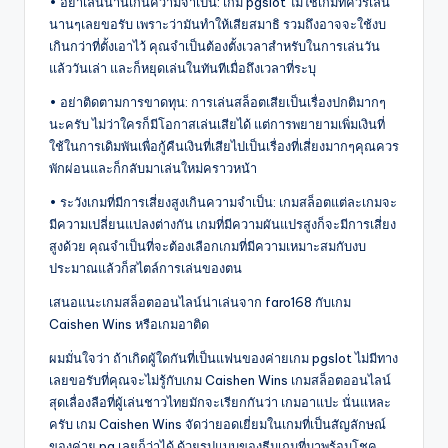
• อย่าเล่นนานเกินความจำเป็น: เกม pgslot ไม่ใช่เกมที่ควรเล่น
นานๆเลยขอรับ เพราะว่ามันทำให้เสียสมาธิ รวมถึงอาจจะใช้งบ
เกินกว่าที่ตั้งเอาไว้ คุณจำเป็นต้องตั้งเวลาสำหรับในการเล่นวัน
แล้ววันเล่า และก็หยุดเล่นในทันทีเมื่อถึงเวลาที่ระบุ
• อย่าติดตามการขาดทุน: การเล่นสล็อตเสียเป็นเรื่องปกติมากๆ
นะครับ ไม่ว่าใครก็มีโอกาสเล่นเสียได้ แต่การพยายามเพิ่มเงินที่
ใช้ในการเดิมพันเพื่อกู้คืนเงินที่เสียไปเป็นเรื่องที่เสี่ยงมากๆคุณควร
พักผ่อนและก็กลับมาเล่นใหม่คราวหน้า
• ระวังเกมที่มีการเสี่ยงสูงเกินความจำเป็น: เกมสล็อตแต่ละเกมจะ
มีความเปลี่ยนแปลงต่างกัน เกมที่มีความผันแปรสูงก็จะมีการเสี่ยง
สูงด้วย คุณจำเป็นที่จะต้องเลือกเกมที่มีความเหมาะสมกับงบ
ประมาณแล้วก็สไตล์การเล่นของตน
เสนอแนะเกมสล็อตออนไลน์น่าเล่นจาก faro168 กับเกม
Caishen Wins หรือเกมอาติด
ผมมั่นใจว่า ถ้าเกิดผู้ใดกันที่เป็นแฟนของค่ายเกม pgslot ไม่มีทาง
เลยขอรับที่คุณจะไม่รู้กับเกม Caishen Wins เกมสล็อตออนไลน์
สุดเลื่องลือที่ผู้เล่นชาวไทยมักจะเรียกกันว่า เกมอาแปะ นั่นแหละ
ครับ เกม Caishen Wins จัดว่ายอดเยี่ยมในเกมที่เป็นสัญลักษณ์
ของค่าย pg เลยก็ว่าได้ ด้วยรูปแบบของธีมเกมที่มาพร้อมโชค