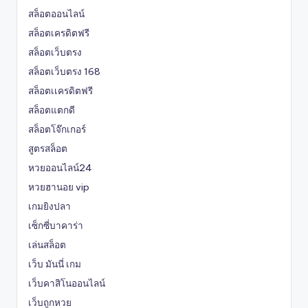
สล็อตออนไลน์
สล็อตเครดิตฟรี
สล็อตเว็บตรง
สล็อตเว็บตรง 168
สล็อตเเครดิตฟรี
สล็อตแตกดี
สล็อตโจ๊กเกอร์
สูตรสล็อต
หวยออนไลน์24
หวยฮานอย vip
เกมยิงปลา
เซ็กซี่บาคาร่า
เล่นสล็อต
เว็บ มันนี่ เกม
เว็บคาสิโนออนไลน์
เว็บถูกหวย