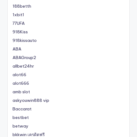
188betth
1xbit1
77UFA
918Kiss
918kissauto
ABA
ABAGroup2
allbet24hr
alot66
alot666
amb slot
askyouwin888 vip
Baccarat
bestbet
betway
bkkwin เครดิตฟรี