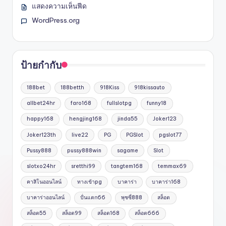
แสดงความเห็นฟีด
WordPress.org
ป้ายกำกับ
188bet
188betth
918Kiss
918kissauto
allbet24hr
faro168
fullslotpg
funny18
happy168
hengjing168
jinda55
Joker123
Joker123th
live22
PG
PGSlot
pgslot77
Pussy888
pussy888win
sagame
Slot
slotxo24hr
sretthi99
tangtem168
temmax69
คาสิโนออนไลน์
ทางเข้าpg
บาคาร่า
บาคาร่า168
บาคาร่าออนไลน์
ปั่นแตก66
พุซซี่888
สล็อต
สล็อต55
สล็อต99
สล็อต168
สล็อต666