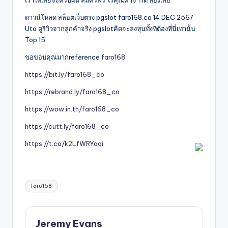
เราได้เลยจ้ะครับผม สมัครฟรี ไร้คุณค่าจารีต ลองเลย
ดาวน์โหลด สล็อตเว็บตรง pgslot faro168.co 14 DEC 2567
Uta ดูรีวิวจากลูกค้าจริง pgslotคิดจะลงทุนทั้งทีต้องที่นี่เท่านั้น
Top 15
ขอขอบคุณมากreference
faro168
https://bit.ly/faro168_co
https://rebrand.ly/faro168_co
https://wow.in.th/faro168_co
https://cutt.ly/faro168_co
https://t.co/k2LfWRYaqi
Tags:
faro168
Jeremy Evans