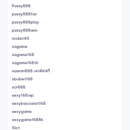
Pussy888
pussy888fun
pussy888play
pussy888win
rocket45
sagame
sagame168
sagame168th
sawan888 เครดิตฟรี
sbobet168
scr888
sexy168vip
sexybaccarat168
sexygame
sexygame1688k
Slot