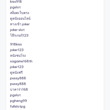
kiss918
pgslot
สล็อตเว็บตรง
ดูหนังออนไลน์
ทางเข้า joker
joker slot
โจ๊กเกอร์123
918kiss
joker123
หนังชนโรง
sagame168th
joker123
ดูหนังฟรี
pussy888
pussy888
บาคาร่า168
pgslot
pgheng99
fullslotpg