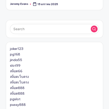
Jeremy Evans
15 มกราคม 2025
Posted
by
joker123
pg168
jinda55
slot99
สล็อต66
สล็อตเว็บตรง
สล็อตเว็บตรง
สล็อต888
สล็อต888
pgslot
pussy888