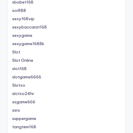
sbobet168
scr888
sexy168vip
sexybaccarat168
sexygame
sexygame1688k
Slot
Slot Online
slot168
slotgame6666
Slotxo
slotxo24hr
ssgame666
ssru
suppergame
tangtem168