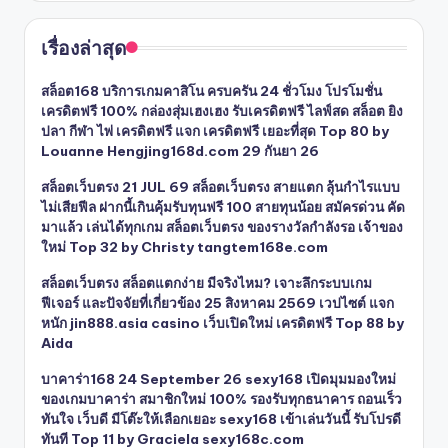
เรื่องล่าสุด
สล็อต168 บริการเกมคาสิโน ครบครัน 24 ชั่วโมง โปรโมชั่น
เครดิตฟรี 100% กล่องสุ่มเฮงเฮง รับเครดิตฟรี ไลฟ์สด สล็อต ยิง
ปลา กีฬา ไพ่ เครดิตฟรี แจก เครดิตฟรี เยอะที่สุด Top 80 by
Louanne Hengjing168d.com 29 กันยา 26
สล็อตเว็บตรง 21 JUL 69 สล็อตเว็บตรง สายแตก ลุ้นกำไรแบบ
ไม่เสียฟีล ฝากนี้เกินคุ้มรับทุนฟรี 100 สายทุนน้อย สมัครด่วน คัด
มาแล้ว เล่นได้ทุกเกม สล็อตเว็บตรง ของรางวัลกำลังรอ เจ้าของ
ใหม่ Top 32 by Christy tangtem168e.com
สล็อตเว็บตรง สล็อตแตกง่าย มีจริงไหม? เจาะลึกระบบเกม
ฟีเจอร์ และปัจจัยที่เกี่ยวข้อง 25 สิงหาคม 2569 เวปไซต์ แจก
หนัก jin888.asia casino เว็บเปิดใหม่ เครดิตฟรี Top 88 by
Aida
บาคาร่า168 24 September 26 sexy168 เปิดมุมมองใหม่
ของเกมบาคาร่า สมาชิกใหม่ 100% รองรับทุกธนาคาร ถอนเร็ว
ทันใจ เว็บดี มีโต๊ะให้เลือกเยอะ sexy168 เข้าเล่นวันนี้ รับโปรดี
ทันที Top 11 by Graciela sexy168c.com