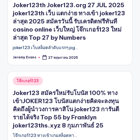
Joker123th Joker123.org 27 JUL 2025
joker123th เว็บ แตกง่าย ทางเข้า joker123
ล่าสุด 2025 สมัครวันนี้ รับเครดิตฟรีทันที
casino online เว็บใหญ่ โจ๊กเกอร์123 ใหม่
ล่าสุด Top 27 by Numbers
joker123 เว็บสล็อตลำดับแรกๆ pg…
Jeremy Evans
27 พฤษภาคม 2025
Posted
by
Posted
โจ๊กเกอร์123
in
Joker123 สมัครใหม่รับโบนัส 100% ทาง
เข้าJOKER123 โบนัสแตกง่ายคิดจะลงทุน
คิดถึงผู้นำวงการคาสิโน joker123 การันตี
รายได้จริง Top 55 by Franklyn
joker123ths.xyz 8 กุมภาพันธ์ 25
โจ๊กเกอร์123 ทางเข้าเกมสล็อตหา…