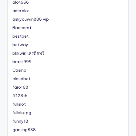
alot666
amb slot
askyouwin888 vip
Baccarat
bestbet
betway
bkkwin เครดิตฟรี
brazil999
Casino
cloudbet
faro168
ff123th
fullslot
fullslotpg
funny18
gaojing888