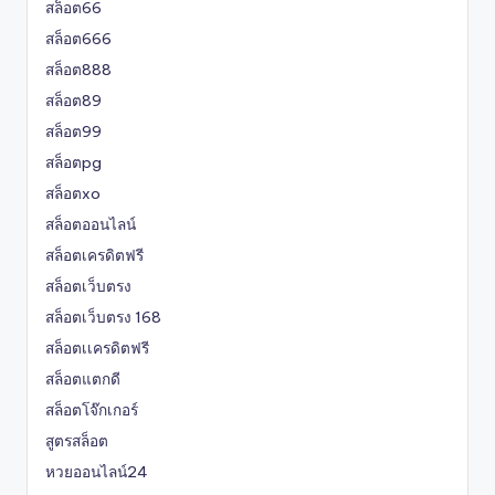
สล็อต66
สล็อต666
สล็อต888
สล็อต89
สล็อต99
สล็อตpg
สล็อตxo
สล็อตออนไลน์
สล็อตเครดิตฟรี
สล็อตเว็บตรง
สล็อตเว็บตรง 168
สล็อตเเครดิตฟรี
สล็อตแตกดี
สล็อตโจ๊กเกอร์
สูตรสล็อต
หวยออนไลน์24