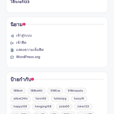
โจ๊กเกอร์123
นิยาม
เข้าสู่ระบบ
เข้าฟีด
แสดงความเห็นฟีด
WordPress.org
ป้ายกำกับ
188bet
188betth
918Kiss
918kissauto
allbet24hr
faro168
fullslotpg
funny18
happy168
hengjing168
jinda55
Joker123