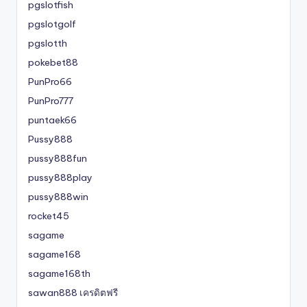
pgslotfish
pgslotgolf
pgslotth
pokebet88
PunPro66
PunPro777
puntaek66
Pussy888
pussy888fun
pussy888play
pussy888win
rocket45
sagame
sagame168
sagame168th
sawan888 เครดิตฟรี