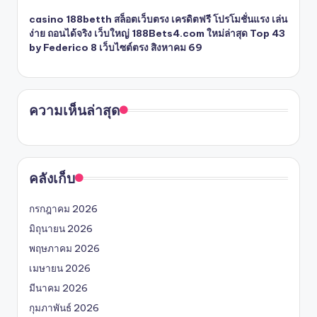
casino 188betth สล็อตเว็บตรง เครดิตฟรี โปรโมชั่นแรง เล่น
ง่าย ถอนได้จริง เว็บใหญ่ 188Bets4.com ใหม่ล่าสุด Top 43
by Federico 8 เว็บไซต์ตรง สิงหาคม 69
ความเห็นล่าสุด
คลังเก็บ
กรกฎาคม 2026
มิถุนายน 2026
พฤษภาคม 2026
เมษายน 2026
มีนาคม 2026
กุมภาพันธ์ 2026