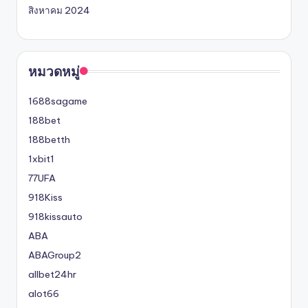
สิงหาคม 2024
หมวดหมู่
1688sagame
188bet
188betth
1xbit1
77UFA
918Kiss
918kissauto
ABA
ABAGroup2
allbet24hr
alot66