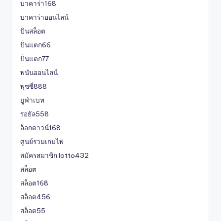
บาคาร่า168
บาคาร่าออนไลน์
ปั่นสล็อต
ปั่นแตก66
ปั่นแตก77
พนันออนไลน์
พุซซี่888
ยูฟ่าเบท
รอยัล558
ล็อกดาวน์168
ศูนย์รวมเกมไพ่
สมัครสมาชิก lotto432
สล็อต
สล็อต168
สล็อต456
สล็อต55