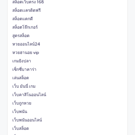
สล็อตเว็บตรง 168
สล็อตเเครดิตฟรี
สล็อตแตกดี
สล็อตโจ๊กเกอร์
สูตรสล็อต
หวยออนไลน์24
หวยฮานอย vip
เกมยิงปลา
เซ็กซี่บาคาร่า
เล่นสล็อต
เว็บ มันนี่ เกม
เว็บคาสิโนออนไลน์
เว็บถูกหวย
เว็บพนัน
เว็บพนันออนไลน์
เว็บสล็อต