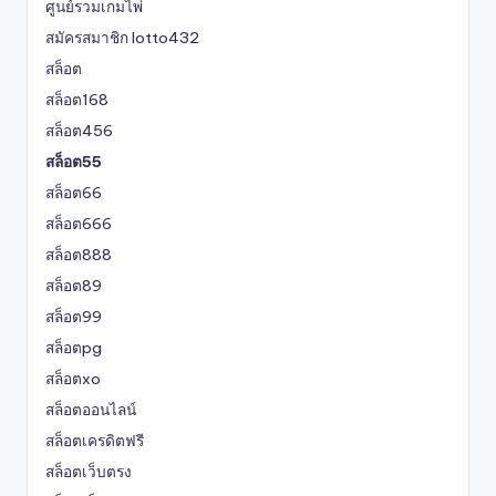
ศูนย์รวมเกมไพ่
สมัครสมาชิก lotto432
สล็อต
สล็อต168
สล็อต456
สล็อต55
สล็อต66
สล็อต666
สล็อต888
สล็อต89
สล็อต99
สล็อตpg
สล็อตxo
สล็อตออนไลน์
สล็อตเครดิตฟรี
สล็อตเว็บตรง