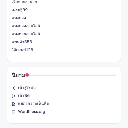
เว็บหวยฮานอย
เศรษฐี99
แทงบอล
แทงบอลออนไลน์
แทงหวยออนไลน์
แพนด้า555
โจ๊กเกอร์123
นิยาม
เข้าสู่ระบบ
เข้าฟีด
แสดงความเห็นฟีด
WordPress.org