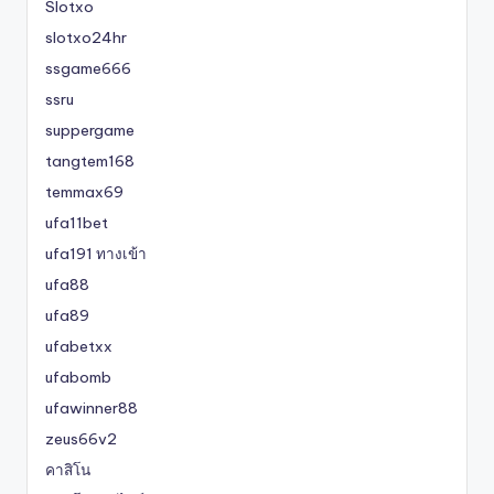
Slotxo
slotxo24hr
ssgame666
ssru
suppergame
tangtem168
temmax69
ufa11bet
ufa191 ทางเข้า
ufa88
ufa89
ufabetxx
ufabomb
ufawinner88
zeus66v2
คาสิโน