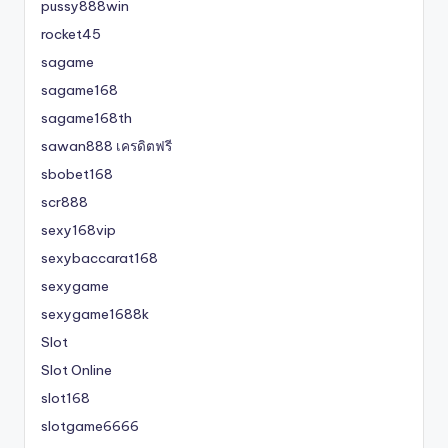
pussy888win
rocket45
sagame
sagame168
sagame168th
sawan888 เครดิตฟรี
sbobet168
scr888
sexy168vip
sexybaccarat168
sexygame
sexygame1688k
Slot
Slot Online
slot168
slotgame6666