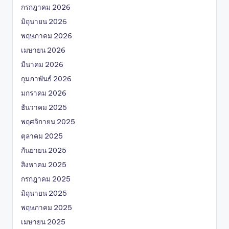
กรกฎาคม 2026
มิถุนายน 2026
พฤษภาคม 2026
เมษายน 2026
มีนาคม 2026
กุมภาพันธ์ 2026
มกราคม 2026
ธันวาคม 2025
พฤศจิกายน 2025
ตุลาคม 2025
กันยายน 2025
สิงหาคม 2025
กรกฎาคม 2025
มิถุนายน 2025
พฤษภาคม 2025
เมษายน 2025