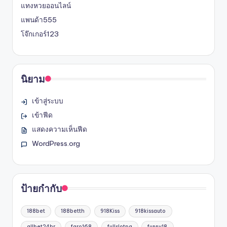
แทงหวยออนไลน์
แพนด้า555
โจ๊กเกอร์123
นิยาม
เข้าสู่ระบบ
เข้าฟีด
แสดงความเห็นฟีด
WordPress.org
ป้ายกำกับ
188bet
188betth
918Kiss
918kissauto
allbet24hr
faro168
fullslotpg
funny18