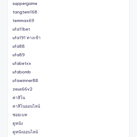
suppergame
tangtem168
temmax69
ufa11bet
ufa191 ทางเข้า
ufa88
ufa89
ufabetxx
ufabomb
ufawinner88
zeus66v2
คาสิโน
คาสิโนออนไลน์
ซอยเบท
ดูหนัง
ดูหนังออนไลน์