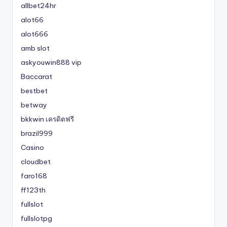
allbet24hr
alot66
alot666
amb slot
askyouwin888 vip
Baccarat
bestbet
betway
bkkwin เครดิตฟรี
brazil999
Casino
cloudbet
faro168
ff123th
fullslot
fullslotpg