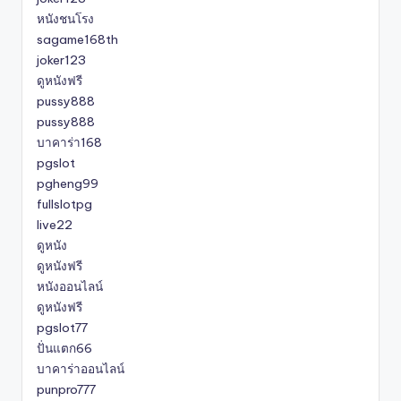
หนังชนโรง
sagame168th
joker123
ดูหนังฟรี
pussy888
pussy888
บาคาร่า168
pgslot
pgheng99
fullslotpg
live22
ดูหนัง
ดูหนังฟรี
หนังออนไลน์
ดูหนังฟรี
pgslot77
ปั่นแตก66
บาคาร่าออนไลน์
punpro777