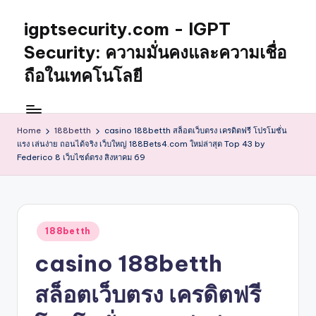
igptsecurity.com - IGPT
Skip
to
Security: ความมั่นคงและความเชื่อ
content
ถือในเทคโนโลยี
Home
188betth
casino 188betth สล็อตเว็บตรง เครดิตฟรี โปรโมชั่น
แรง เล่นง่าย ถอนได้จริง เว็บใหญ่ 188Bets4.com ใหม่ล่าสุด Top 43 by
Federico 8 เว็บไซต์ตรง สิงหาคม 69
Posted
188betth
in
casino 188betth
สล็อตเว็บตรง เครดิตฟรี