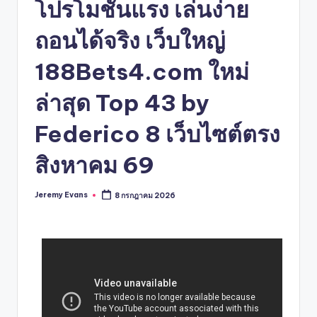
โปรโมชั่นแรง เล่นง่าย
ถอนได้จริง เว็บใหญ่
188Bets4.com ใหม่
ล่าสุด Top 43 by
Federico 8 เว็บไซต์ตรง
สิงหาคม 69
Jeremy Evans
8 กรกฎาคม 2026
Posted
by