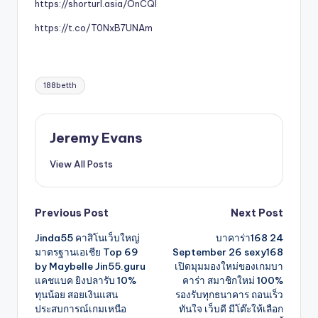
https://shorturl.asia/OnCQI
https://t.co/T0NxB7UNAm
Tags:
188betth
Jeremy Evans
View All Posts
Post
Previous Post
Next Post
Jinda55 คาสิโนเว็บใหญ่
บาคาร่า168 24
navigation
มาตรฐานเอเชีย Top 69
September 26 sexy168
by Maybelle Jin55.guru
เปิดมุมมองใหม่ของเกมบา
แคชแบค ยิงปลารับ 10%
คาร่า สมาชิกใหม่ 100%
ทุนน้อย สอยเงินแสน
รองรับทุกธนาคาร ถอนเร็ว
ประสบการณ์เกมเหนือ
ทันใจ เว็บดี มีโต๊ะให้เลือก