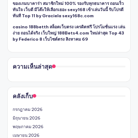
ของเกมบาคาร่า สมาชิกใหม่ 100% รองรับทุกธนาคาร ถอนเร็ว
ทันใจ เว็บดี มีโต๊ะให้เลือกเยอะ sexy168 เข้าเล่นวันนี้ รับโปรดี
ทันที Top 11 by Graciela sexy168c.com
casino 188betth สล็อตเว็บตรง เครดิตฟรี โปรโมชั่นแรง เล่น
ง่าย ถอนได้จริง เว็บใหญ่ 188Bets4.com ใหม่ล่าสุด Top 43
by Federico 8 เว็บไซต์ตรง สิงหาคม 69
ความเห็นล่าสุด
คลังเก็บ
กรกฎาคม 2026
มิถุนายน 2026
พฤษภาคม 2026
เมษายน 2026