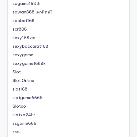
sagame168th
sawan888 เครดิตฟรี
sbobet168
scr888
sexy168vip
sexybaccarat168
sexygame
sexygame1688k
Slot
Slot Online
slot168
slotgame6666
Slotxo
slotxo24hr
ssgame666
ssru