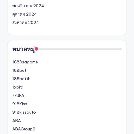
พฤศจิกายน 2024
ตุลาคม 2024
สิงหาคม 2024
หมวดหมู่
1688sagame
188bet
188betth
1xbit1
77UFA
918Kiss
918kissauto
ABA
ABAGroup2