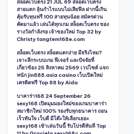
สล็อตเว็บตรง 21 JUL 69 สล็อตเว็บตรง
สายแตก ลุ้นกำไรแบบไม่เสียฟีล ฝากนี้เกิน
คุ้มรับทุนฟรี 100 สายทุนน้อย สมัครด่วน
คัดมาแล้ว เล่นได้ทุกเกม สล็อตเว็บตรง ของ
รางวัลกำลังรอ เจ้าของใหม่ Top 32 by
Christy tangtem168e.com
สล็อตเว็บตรง สล็อตแตกง่าย มีจริงไหม?
เจาะลึกระบบเกม ฟีเจอร์ และปัจจัยที่
เกี่ยวข้อง 25 สิงหาคม 2569 เวปไซต์ แจก
หนัก jin888.asia casino เว็บเปิดใหม่
เครดิตฟรี Top 88 by Aida
บาคาร่า168 24 September 26
sexy168 เปิดมุมมองใหม่ของเกมบาคาร่า
สมาชิกใหม่ 100% รองรับทุกธนาคาร ถอน
เร็วทันใจ เว็บดี มีโต๊ะให้เลือกเยอะ
sexy168 เข้าเล่นวันนี้ รับโปรดีทันที Top
11 by Graciela sexy168c.com