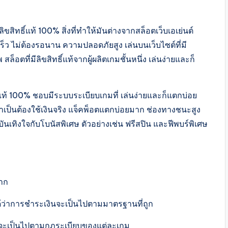
ิขสิทธิ์แท้ 100% สิ่งที่ทำให้มันต่างจากสล็อตเว็บเอเย่นต์
ร็ว ไม่ต้องรอนาน ความปลอดภัยสูง เล่นบนเว็บไซต์ที่มี
สล็อตที่มีลิขสิทธิ์แท้จากผู้ผลิตเกมชั้นหนึ่ง เล่นง่ายและก็
ทธิ์แท้ 100% ชอบมีระบบระเบียบเกมที่ เล่นง่ายและก็แตกบ่อย
ม่จำเป็นต้องใช้เงินจริง แจ็คพ็อตแตกบ่อยมาก ช่องทางชนะสูง
บันเทิงใจกับโบนัสพิเศษ ตัวอย่างเช่น ฟรีสปิน และฟีพบร์พิเศษ
มาก
ได้ว่าการชำระเงินจะเป็นไปตามมาตรฐานที่ถูก
เล่นจะเป็นไปตามกฎระเบียบของแต่ละเกม