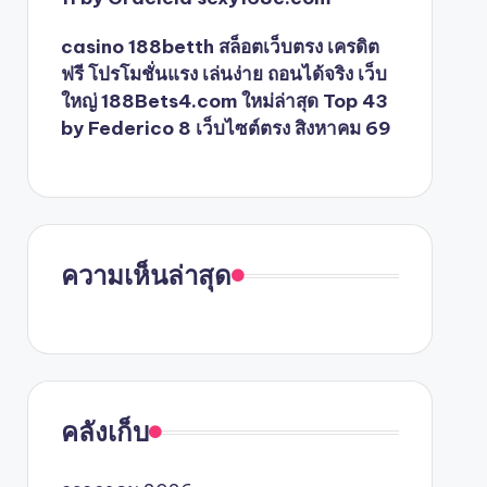
casino 188betth สล็อตเว็บตรง เครดิต
ฟรี โปรโมชั่นแรง เล่นง่าย ถอนได้จริง เว็บ
ใหญ่ 188Bets4.com ใหม่ล่าสุด Top 43
by Federico 8 เว็บไซต์ตรง สิงหาคม 69
ความเห็นล่าสุด
คลังเก็บ