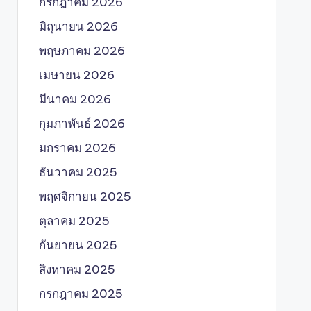
กรกฎาคม 2026
มิถุนายน 2026
พฤษภาคม 2026
เมษายน 2026
มีนาคม 2026
กุมภาพันธ์ 2026
มกราคม 2026
ธันวาคม 2025
พฤศจิกายน 2025
ตุลาคม 2025
กันยายน 2025
สิงหาคม 2025
กรกฎาคม 2025