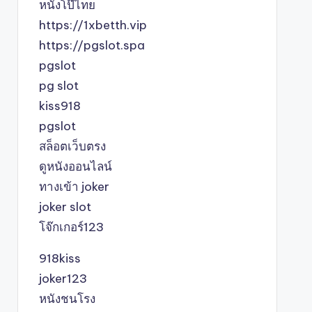
หนังโป๊ไทย
https://1xbetth.vip
https://pgslot.spa
pgslot
pg slot
kiss918
pgslot
สล็อตเว็บตรง
ดูหนังออนไลน์
ทางเข้า joker
joker slot
โจ๊กเกอร์123
918kiss
joker123
หนังชนโรง