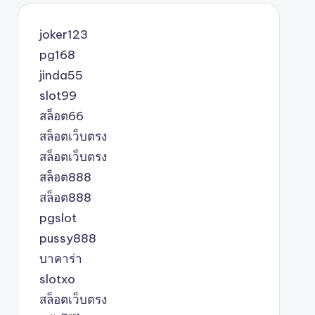
joker123
pg168
jinda55
slot99
สล็อต66
สล็อตเว็บตรง
สล็อตเว็บตรง
สล็อต888
สล็อต888
pgslot
pussy888
บาคาร่า
slotxo
สล็อตเว็บตรง