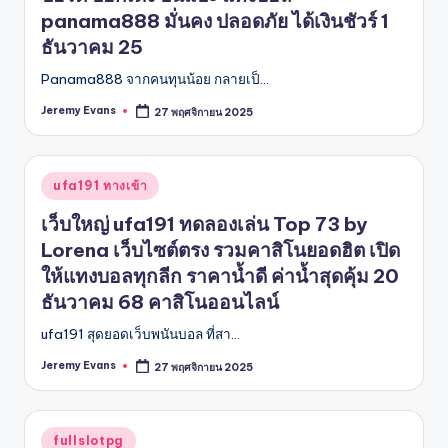
panama888 มั่นคง ปลอดภัย ได้เงินชัวร์ 1
ธันวาคม 25
Panama888 จากคนทุนน้อย กลายเป็…
Jeremy Evans
27 พฤศจิกายน 2025
Posted
by
Posted
ufa191 ทางเข้า
in
เว็บใหญ่ ufa191 ทดลองเล่น Top 73 by
Lorena เว็บไซต์ตรง รวมคาสิโนยอดฮิต เปิด
ให้แทงบอลทุกลีก ราคาน้ำดี ค่าน้ำสุดคุ้ม 20
ธันวาคม 68 คาสิโนออนไลน์
ufa191 สุดยอดเว็บพนันบอล ที่สา…
Jeremy Evans
27 พฤศจิกายน 2025
Posted
by
Posted
fullslotpg