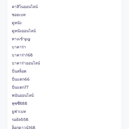
คาสิโนออนไลน์
ซอยเบท
ดูหนัง
ดูหนังออนไลน์
ทางเข้าpg
บาคาร่า
บาคาร่า168
บาคาร่าออนไลน์
ปั่นสล็อต
ปั่นแตก66
ปั่นแตก77
พนันออนไลน์
พุซซี่888
ยูฟ่าเบท
รอยัล558
ล็อกดาวน์168