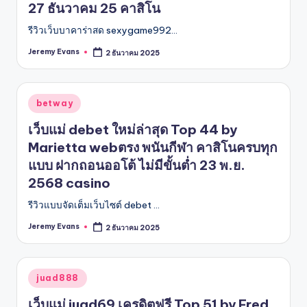
27 ธันวาคม 25 คาสิโน
รีวิวเว็บบาคาร่าสด sexygame992…
Jeremy Evans
2 ธันวาคม 2025
Posted
by
Posted
betway
in
เว็บแม่ debet ใหม่ล่าสุด Top 44 by
Marietta webตรง พนันกีฬา คาสิโนครบทุก
แบบ ฝากถอนออโต้ ไม่มีขั้นต่ำ 23 พ.ย.
2568 casino
รีวิวแบบจัดเต็มเว็บไซต์ debet …
Jeremy Evans
2 ธันวาคม 2025
Posted
by
Posted
juad888
in
เว็บแม่ juad69 เครดิตฟรี Top 51 by Fred