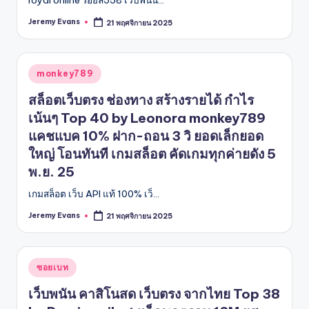
Jeremy Evans
21 พฤศจิกายน 2025
Posted
by
Posted
monkey789
in
สล็อตเว็บตรง ช่องทาง สร้างรายได้ กำไร
เน้นๆ Top 40 by Leonora monkey789
แคชแบค 10% ฝาก-ถอน 3 วิ ยอดเล็กยอด
ใหญ่ โอนทันที เกมสล็อต คัดเกมทุกค่ายดัง 5
พ.ย. 25
เกมสล็อต เว็บ API แท้ 100% เว็…
Jeremy Evans
21 พฤศจิกายน 2025
Posted
by
Posted
ซอยเบท
in
เว็บพนัน คาสิโนสด เว็บตรง จากไทย Top 38