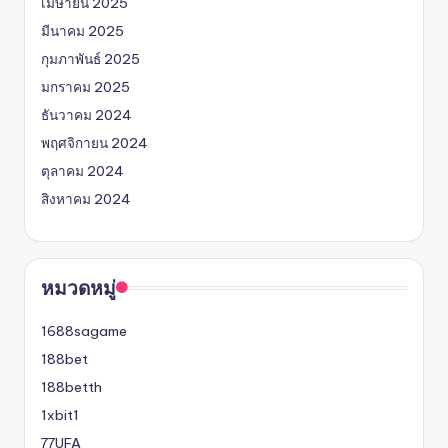
เมษายน 2025
มีนาคม 2025
กุมภาพันธ์ 2025
มกราคม 2025
ธันวาคม 2024
พฤศจิกายน 2024
ตุลาคม 2024
สิงหาคม 2024
หมวดหมู่
1688sagame
188bet
188betth
1xbit1
77UFA