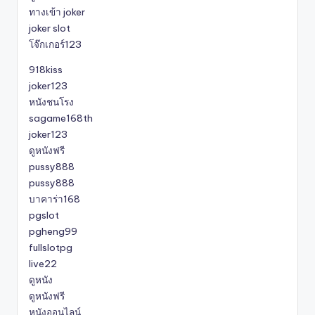
ทางเข้า joker
joker slot
โจ๊กเกอร์123
918kiss
joker123
หนังชนโรง
sagame168th
joker123
ดูหนังฟรี
pussy888
pussy888
บาคาร่า168
pgslot
pgheng99
fullslotpg
live22
ดูหนัง
ดูหนังฟรี
หนังออนไลน์