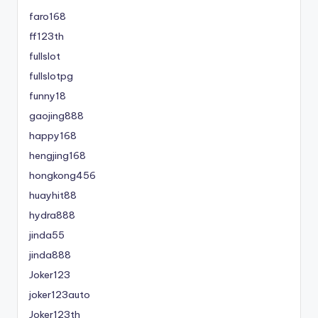
faro168
ff123th
fullslot
fullslotpg
funny18
gaojing888
happy168
hengjing168
hongkong456
huayhit88
hydra888
jinda55
jinda888
Joker123
joker123auto
Joker123th