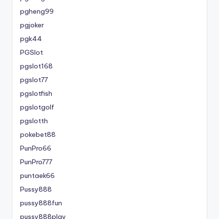
pgheng99
pgjoker
pgk44
PGSlot
pgslot168
pgslot77
pgslotfish
pgslotgolf
pgslotth
pokebet88
PunPro66
PunPro777
puntaek66
Pussy888
pussy888fun
pussy888play