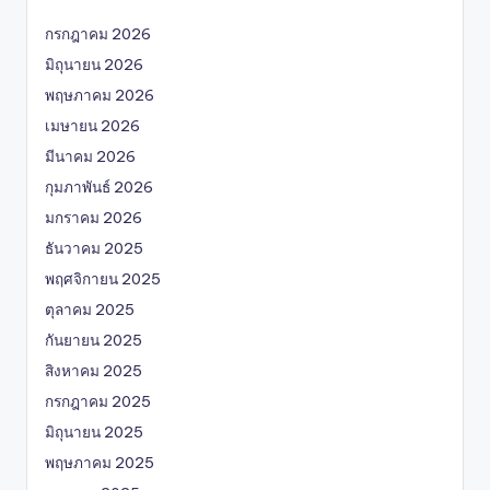
กรกฎาคม 2026
มิถุนายน 2026
พฤษภาคม 2026
เมษายน 2026
มีนาคม 2026
กุมภาพันธ์ 2026
มกราคม 2026
ธันวาคม 2025
พฤศจิกายน 2025
ตุลาคม 2025
กันยายน 2025
สิงหาคม 2025
กรกฎาคม 2025
มิถุนายน 2025
พฤษภาคม 2025