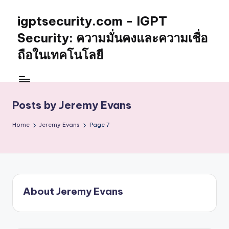
igptsecurity.com - IGPT
Skip
to
Security: ความมั่นคงและความเชื่อ
content
ถือในเทคโนโลยี
Posts by Jeremy Evans
Home
Jeremy Evans
Page 7
About Jeremy Evans