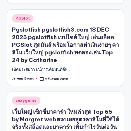
by
Posted
PGSlot
in
Pgslotfish pgslotfish3.com 18 DEC
2025 pgslotfish เวปไซต์ ใหญ่ เล่นสล็อต
PGSlot สุดมันส์ พร้อมโอกาสทำเงินง่ายๆ คา
สิโน เว็บใหญ่ pgslotfish ทดลองเล่น Top
24 by Catharine
เปิดประสบการณ์การเดิมพันที่ดีท…
Jeremy Evans
2 ธันวาคม 2025
Posted
by
Posted
sexygame
in
เว็บใหญ่ เซ็กซี่บาคาร่า ใหม่ล่าสุด Top 65
by Margret webตรง เผยสูตรคาสิโนที่ใช้ได้
จริง ทั้งสล็อตและบาคาร่า เพิ่มกำไรวันต่อวัน