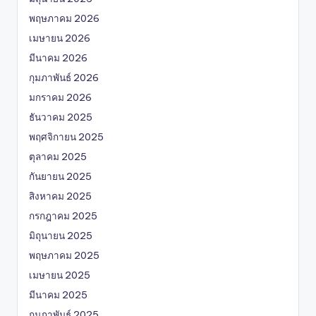
พฤษภาคม 2026
เมษายน 2026
มีนาคม 2026
กุมภาพันธ์ 2026
มกราคม 2026
ธันวาคม 2025
พฤศจิกายน 2025
ตุลาคม 2025
กันยายน 2025
สิงหาคม 2025
กรกฎาคม 2025
มิถุนายน 2025
พฤษภาคม 2025
เมษายน 2025
มีนาคม 2025
กุมภาพันธ์ 2025