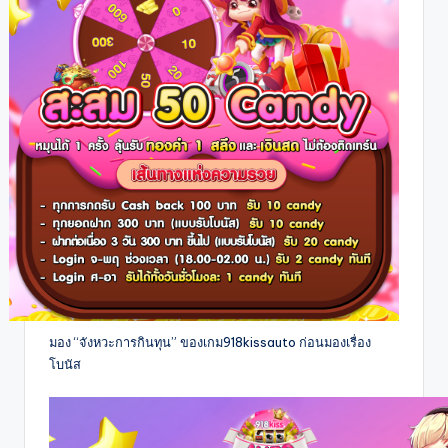
มอง “จังหวะการกินทุน” ของเกม918kissauto ก่อนมองเรื่อง
โบนัส