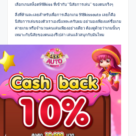
เลือกเกมสล็อต918kiss ที่เข้ากับ “นิสัยการเล่น” ของตนจริงๆ
สิ่งที่ห้ามละเลยสำหรับเพื่อการเลือกเกม 918kissauto เลยก็คือ
นิสัยการเล่นของตัวเราเองนี่แหละครับผม อย่ามองเพียงแค่ชื่อเกม
ค่ายเกม หรือจำนวนคนเล่นเพียงอย่างเดียว ต้องดูด้วยว่าเกมนั้นๆ
เหมาะกับนิสัยของตนเองรึเปล่า เล่นแล้วสนุกกับมันไหม