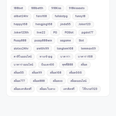
188bet
188betth
918Kiss
918kissauto
allbet24hr
faro168
fullslotpg
funny18
happy168
hengjing168
jinda55
Joker123
Joker123th
live22
PG
PGSlot
pgslot77
Pussy888
pussy888win
sagame
Slot
slotxo24hr
sretthi99
tangtem168
temmax69
คาสิโนออนไลน์
ทางเข้าpg
บาคาร่า
บาคาร่า168
บาคาร่าออนไลน์
ปั่นแตก66
พุซซี่888
สล็อต
สล็อต55
สล็อต99
สล็อต168
สล็อต666
สล็อต777
สล็อต888
สล็อตxo
สล็อตออนไลน์
สล็อตเครดิตฟรี
สล็อตเว็บตรง
เครดิตฟรี
โจ๊กเกอร์123