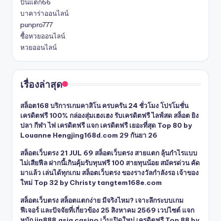
ปั่นแตก66
บาคาร่าออนไลน์
punpro777
ซื้อหวยออนไลน์
หวยออนไลน์
เรื่องล่าสุด
สล็อต168 บริการเกมคาสิโน ครบครัน 24 ชั่วโมง โปรโมชั่น
เครดิตฟรี 100% กล่องสุ่มเฮงเฮง รับเครดิตฟรี ไลฟ์สด สล็อต ยิง
ปลา กีฬา ไพ่ เครดิตฟรี แจก เครดิตฟรี เยอะที่สุด Top 80 by
Louanne Hengjing168d.com 29 กันยา 26
สล็อตเว็บตรง 21 JUL 69 สล็อตเว็บตรง สายแตก ลุ้นกำไรแบบ
ไม่เสียฟีล ฝากนี้เกินคุ้มรับทุนฟรี 100 สายทุนน้อย สมัครด่วน คัด
มาแล้ว เล่นได้ทุกเกม สล็อตเว็บตรง ของรางวัลกำลังรอ เจ้าของ
ใหม่ Top 32 by Christy tangtem168e.com
สล็อตเว็บตรง สล็อตแตกง่าย มีจริงไหม? เจาะลึกระบบเกม
ฟีเจอร์ และปัจจัยที่เกี่ยวข้อง 25 สิงหาคม 2569 เวปไซต์ แจก
หนัก jin888.asia casino เว็บเปิดใหม่ เครดิตฟรี Top 88 by