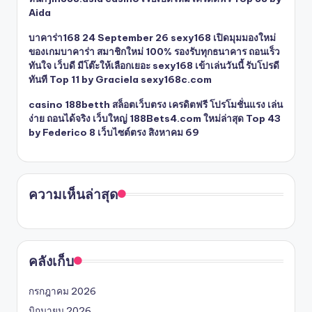
Aida
บาคาร่า168 24 September 26 sexy168 เปิดมุมมองใหม่
ของเกมบาคาร่า สมาชิกใหม่ 100% รองรับทุกธนาคาร ถอนเร็ว
ทันใจ เว็บดี มีโต๊ะให้เลือกเยอะ sexy168 เข้าเล่นวันนี้ รับโปรดี
ทันที Top 11 by Graciela sexy168c.com
casino 188betth สล็อตเว็บตรง เครดิตฟรี โปรโมชั่นแรง เล่น
ง่าย ถอนได้จริง เว็บใหญ่ 188Bets4.com ใหม่ล่าสุด Top 43
by Federico 8 เว็บไซต์ตรง สิงหาคม 69
ความเห็นล่าสุด
คลังเก็บ
กรกฎาคม 2026
มิถุนายน 2026