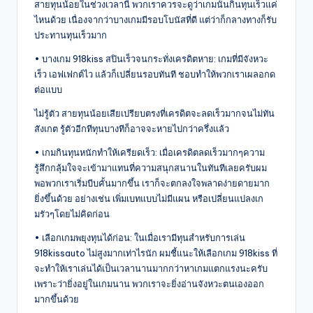
สายทุนน้อยในช่วงเวลานี้ พวกเราควรจะดูว่าเกมนั้นกินทุนเร็วแค่
ไหนด้วย เนื่องจากว่าบางเกมมีรอบโบนัสที่ดี แต่ว่าก็กลางทางก็รับ
ประทานทุนเร็วมาก
• บางเกม 918kiss สปินเร็วจนกระทั่งเครดิตหาย: เกมที่มีจังหวะ
เร็ว เอฟเฟกต์ไว แล้วก็เปลี่ยนรอบทันที ชอบทำให้พวกเราเผลอกด
ต่อแบบ
ไม่รู้ตัว สายทุนน้อยเสียเปรียบตรงที่เครดิตจะลดเร็วมากจนไม่ทัน
สังเกต รู้ตัวอีกทีทุนบางทีก็อาจจะหายไปกว่าครึ่งแล้ว
• เกมกินทุนหนักทำให้เครียดเร็ว: เมื่อเครดิตลดเร็วมากๆความ
รู้สึกกลุ้มใจจะเข้ามาแทนที่ความสนุกสนานในทันทีเลยครับผม
พอพวกเราเริ่มบีบคั้นมากขึ้น เราก็จะตกลงใจพลาดง่ายดายมาก
ยิ่งขึ้นด้วย อย่างเช่น เพิ่มเบทแบบไม่มีแผน หรือเปลี่ยนแปลงเก
มรัวๆโดยไม่คิดก่อน
• เลือกเกมพยุงทุนได้ก่อน: ในเมื่อเรามีทุนสำหรับการเล่น
918kissauto ไม่สูงมากเท่าไรนัก ผมชี้แนะให้เลือกเกม 918kiss ที่
จะทำให้เราเล่นได้เป็นเวลานานมากกว่าหาเกมแตกแรงนะครับ
เพราะว่ายิ่งอยู่ในเกมนาน พวกเราจะยิ่งอ่านจังหวะตนเองออก
มากขึ้นด้วย