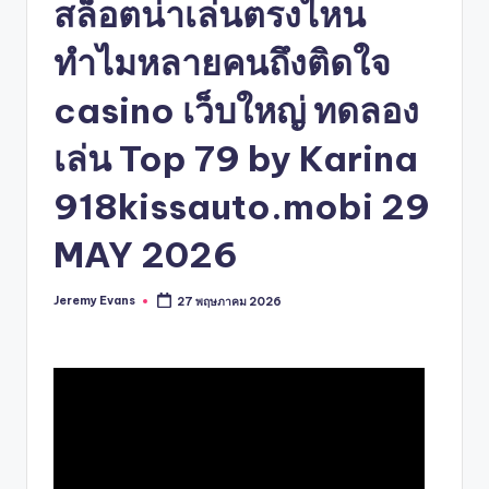
สล็อตน่าเล่นตรงไหน
ทำไมหลายคนถึงติดใจ
casino เว็บใหญ่ ทดลอง
เล่น Top 79 by Karina
918kissauto.mobi 29
MAY 2026
Jeremy Evans
27 พฤษภาคม 2026
Posted
by