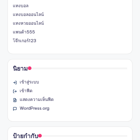
แทงบอล
แทงบอลออนไลน์
แทงหวยออนไลน์
แพนด้า555
โจ๊กเกอร์123
นิยาม
เข้าสู่ระบบ
เข้าฟีด
แสดงความเห็นฟีด
WordPress.org
ป้ายกำกับ