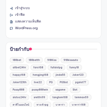
เข้าสู่ระบบ
เข้าฟีด
แสดงความเห็นฟีด
WordPress.org
ป้ายกำกับ
188bet
188betth
918Kiss
918kissauto
allbet24hr
faro168
fullslotpg
funny18
happy168
hengjing168
jinda55
Joker123
Joker123th
live22
PG
PGSlot
pgslot77
Pussy888
pussy888win
sagame
Slot
slotxo24hr
sretthi99
tangtem168
temmax69
คาสิโนออนไลน์
ทางเข้าpg
บาคาร่า
บาคาร่า168