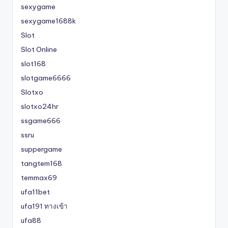
sexygame
sexygame1688k
Slot
Slot Online
slot168
slotgame6666
Slotxo
slotxo24hr
ssgame666
ssru
suppergame
tangtem168
temmax69
ufa11bet
ufa191 ทางเข้า
ufa88