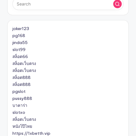
joker123
pg168
jinda55
slot99
สล็อต66
สล็อตเว็บตรง
สล็อตเว็บตรง
สล็อต888
สล็อต888
pgslot
pussy888
บาคาร่า
slotxo
สล็อตเว็บตรง
หนังโป๊ไทย
https://1xbetth.vip