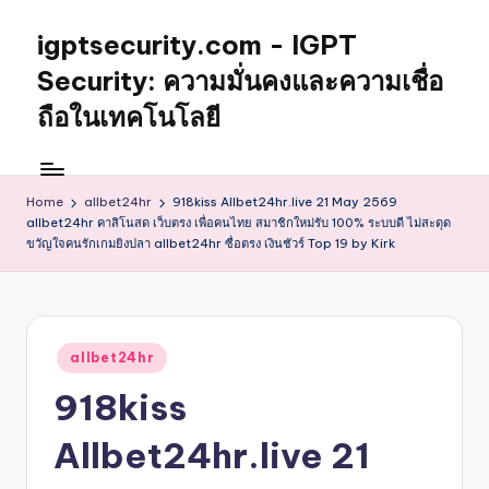
igptsecurity.com - IGPT
Skip
to
Security: ความมั่นคงและความเชื่อ
content
ถือในเทคโนโลยี
Home
allbet24hr
918kiss Allbet24hr.live 21 May 2569
allbet24hr คาสิโนสด เว็บตรง เพื่อคนไทย สมาชิกใหม่รับ 100% ระบบดี ไม่สะดุด
ขวัญใจคนรักเกมยิงปลา allbet24hr ซื่อตรง เงินชัวร์ Top 19 by Kirk
Posted
allbet24hr
in
918kiss
Allbet24hr.live 21