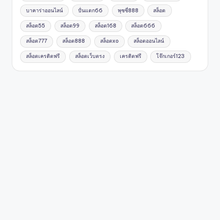
บาคาร่าออนไลน์
ปั่นแตก66
พุซซี่888
สล็อต
สล็อต55
สล็อต99
สล็อต168
สล็อต666
สล็อต777
สล็อต888
สล็อตxo
สล็อตออนไลน์
สล็อตเครดิตฟรี
สล็อตเว็บตรง
เครดิตฟรี
โจ๊กเกอร์123