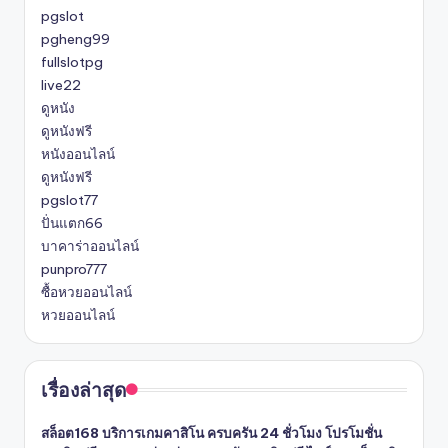
pgslot
pgheng99
fullslotpg
live22
ดูหนัง
ดูหนังฟรี
หนังออนไลน์
ดูหนังฟรี
pgslot77
ปั่นแตก66
บาคาร่าออนไลน์
punpro777
ซื้อหวยออนไลน์
หวยออนไลน์
เรื่องล่าสุด
สล็อต168 บริการเกมคาสิโน ครบครัน 24 ชั่วโมง โปรโมชั่น