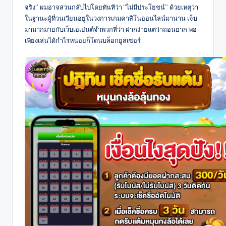
จริง” ผมอาจสวนกลับไปโดยทันทีว่า “ไม่มีประโยชน์” ด้วยเหตุว่า
ในฐานะผู้ที่วนเวียนอยู่ในวงการเกมคาสิโนออนไลน์มานาน เจ็บ
มามากมายกับเว็บเอเย่นต์จำพวกที่ว่า ฝากง่ายแต่ว่าถอนยาก พอ
เพียงเล่นได้กำไรหน่อยก็โดนบล็อกยูสเซอร์