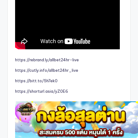
https://rebrand.ly/allbet24hr-live
https://cutly.info/allbet24hr_live
https://bitt.to/5h7ek0
https://shorturl.asia/yZ0E6