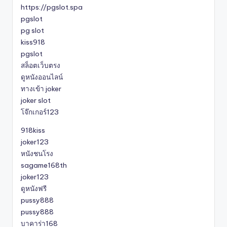
https://pgslot.spa
pgslot
pg slot
kiss918
pgslot
สล็อตเว็บตรง
ดูหนังออนไลน์
ทางเข้า joker
joker slot
โจ๊กเกอร์123
918kiss
joker123
หนังชนโรง
sagame168th
joker123
ดูหนังฟรี
pussy888
pussy888
บาคาร่า168