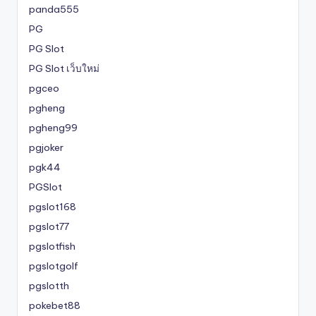
panda555
PG
PG Slot
PG Slot เว็บใหม่
pgceo
pgheng
pgheng99
pgjoker
pgk44
PGSlot
pgslot168
pgslot77
pgslotfish
pgslotgolf
pgslotth
pokebet88