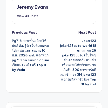
Jeremy Evans
View All Posts
Post
Previous Post
Next Post
Pg718 อยากปั่นสล็อตให้
Joker123
navigation
มันส์ ต้องรู้จักเว็บที่เกมครบ
joker123auto.world 18
โปรแน่น และเล่นง่าย 10
กรกฎาคม 26
มิ.ย. 2026 web แจกหนัก
joker123auto เว็บใหญ่
pg718.co casino online
มั่นคง ปลอดภัย แนะนำ
เว็บแม่ เครดิตฟรี Top 11
เพื่อนรายได้หลักแสน วัน
by Veda
เกิดรับ 300 บาทการันตี
สมาชิกกว่า 3M joker123
แจกโบนัสทุกชั่วโมง Top
31 by Earl