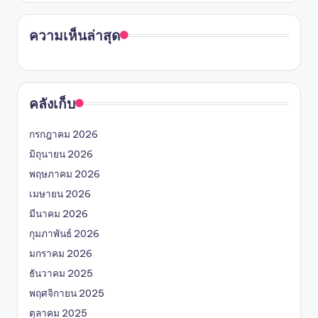
ความเห็นล่าสุด
คลังเก็บ
กรกฎาคม 2026
มิถุนายน 2026
พฤษภาคม 2026
เมษายน 2026
มีนาคม 2026
กุมภาพันธ์ 2026
มกราคม 2026
ธันวาคม 2025
พฤศจิกายน 2025
ตุลาคม 2025