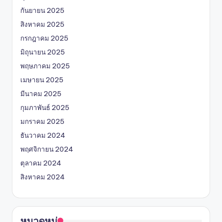
กันยายน 2025
สิงหาคม 2025
กรกฎาคม 2025
มิถุนายน 2025
พฤษภาคม 2025
เมษายน 2025
มีนาคม 2025
กุมภาพันธ์ 2025
มกราคม 2025
ธันวาคม 2024
พฤศจิกายน 2024
ตุลาคม 2024
สิงหาคม 2024
หมวดหมู่