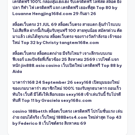
เครดิตฟรี 100% กล่องสุ่มเฮงเฮง รับเครดิตฟรี ไลฟ์สด สล็อต ยิง
ปลา กีฬา ไพ่ เครดิตฟรี แจก เครดิตฟรี เยอะที่สุด Top 80 by
Louanne Hengjing168d.com 29 กันยา 26
สล็อตเว็บตรง 21 JUL 69 สล็อตเว็บตรง สายแตก ลุ้นกำไรแบบ
ไม่เสียฟีล ฝากนี้เกินคุ้มรับทุนฟรี 100 สายทุนน้อย สมัครด่วน คัด
มาแล้ว เล่นได้ทุกเกม สล็อตเว็บตรง ของรางวัลกำลังรอ เจ้าของ
ใหม่ Top 32 by Christy tangtem168e.com
สล็อตเว็บตรง สล็อตแตกง่าย มีจริงไหม? เจาะลึกระบบเกม
ฟีเจอร์ และปัจจัยที่เกี่ยวข้อง 25 สิงหาคม 2569 เวปไซต์ แจก
หนัก jin888.asia casino เว็บเปิดใหม่ เครดิตฟรี Top 88 by
Aida
บาคาร่า168 24 September 26 sexy168 เปิดมุมมองใหม่
ของเกมบาคาร่า สมาชิกใหม่ 100% รองรับทุกธนาคาร ถอนเร็ว
ทันใจ เว็บดี มีโต๊ะให้เลือกเยอะ sexy168 เข้าเล่นวันนี้ รับโปรดี
ทันที Top 11 by Graciela sexy168c.com
casino 188betth สล็อตเว็บตรง เครดิตฟรี โปรโมชั่นแรง เล่น
ง่าย ถอนได้จริง เว็บใหญ่ 188Bets4.com ใหม่ล่าสุด Top 43
by Federico 8 เว็บไซต์ตรง สิงหาคม 69