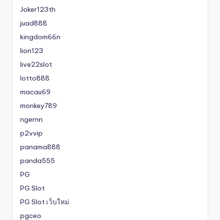
Joker123th
juad888
kingdom66n
lion123
live22slot
lotto888
macau69
monkey789
ngernn
p2vvip
panama888
panda555
PG
PG Slot
PG Slot เว็บใหม่
pgceo