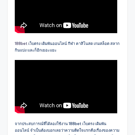
188bet
เว็บตรง เดิมพันออนไลน์ กีฬา คาสิโนสด เกมสล็อต สลาก
กินแบ่ง และก็อีกเยอะแยะ
จากประสบการณ์ที่ได้ลองใช้งาน 188bet เว็บตรง เดิมพัน
ออนไลน์ จำเป็นต้องบอกเลยว่าความติดใจแรกคือเรื่องของความ