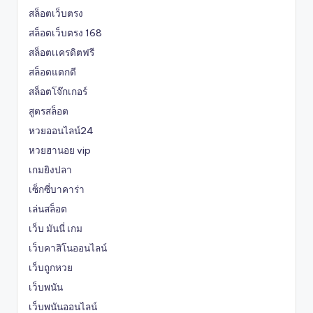
สล็อตเว็บตรง
สล็อตเว็บตรง 168
สล็อตเเครดิตฟรี
สล็อตแตกดี
สล็อตโจ๊กเกอร์
สูตรสล็อต
หวยออนไลน์24
หวยฮานอย vip
เกมยิงปลา
เซ็กซี่บาคาร่า
เล่นสล็อต
เว็บ มันนี่ เกม
เว็บคาสิโนออนไลน์
เว็บถูกหวย
เว็บพนัน
เว็บพนันออนไลน์