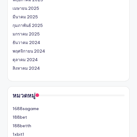
เมษายน 2025
มีนาคม 2025
กุมภาพันธ์ 2025
มกราคม 2025
ธันวาคม 2024
พฤศจิกายน 2024
ตุลาคม 2024
สิงหาคม 2024
หมวดหมู่
1688sagame
188bet
188betth
1xbit1