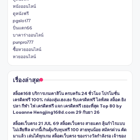
หนังออนไลน์
ดูหนังฟรี
pgslot77
ปั่นแตก66
บาคาร่าออนไลน์
punpro777
ซื้อหวยออนไลน์
หวยออนไลน์
เรื่องล่าสุด
สล็อต168 บริการเกมคาสิโน ครบครัน 24 ชั่วโมง โปรโมชั่น
เครดิตฟรี 100% กล่องสุ่มเฮงเฮง รับเครดิตฟรี ไลฟ์สด สล็อต ยิง
ปลา กีฬา ไพ่ เครดิตฟรี แจก เครดิตฟรี เยอะที่สุด Top 80 by
Louanne Hengjing168d.com 29 กันยา 26
สล็อตเว็บตรง 21 JUL 69 สล็อตเว็บตรง สายแตก ลุ้นกำไรแบบ
ไม่เสียฟีล ฝากนี้เกินคุ้มรับทุนฟรี 100 สายทุนน้อย สมัครด่วน คัด
มาแล้ว เล่นได้ทุกเกม สล็อตเว็บตรง ของรางวัลกำลังรอ เจ้าของ