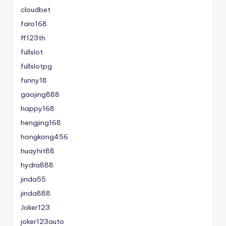
cloudbet
faro168
ff123th
fullslot
fullslotpg
funny18
gaojing888
happy168
hengjing168
hongkong456
huayhit88
hydra888
jinda55
jinda888
Joker123
joker123auto