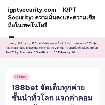
igptsecurity.com - IGPT
Skip
to
Security: ความมั่นคงและความเชื่อ
content
ถือในเทคโนโลยี
Home
188bet
188bet จัดเต็มทุกค่ายชั้นนำทั่วโลก แจกค่าคอม 0.7% ลุ้น
กล่องสุ่มมังกรทอง มาตรฐานสูง บริการระดับ VIP สล็อต สมัครครั้งเดียวคุ้มตลอดชีวิต
Top 76 by Adelaida 188betthc.com 30 February 26
Posted
188bet
in
188bet จัดเต็มทุกค่าย
ชั้นนำทั่วโลก แจกค่าคอม