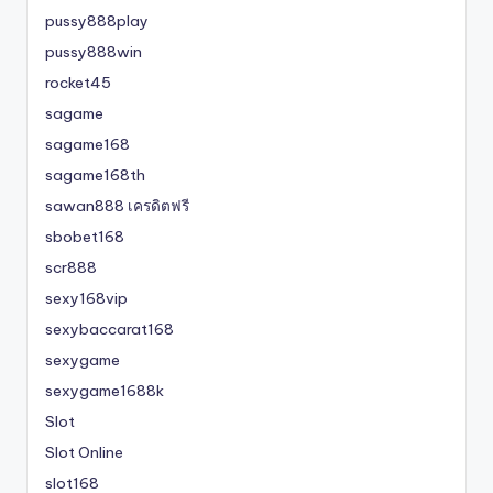
pussy888play
pussy888win
rocket45
sagame
sagame168
sagame168th
sawan888 เครดิตฟรี
sbobet168
scr888
sexy168vip
sexybaccarat168
sexygame
sexygame1688k
Slot
Slot Online
slot168