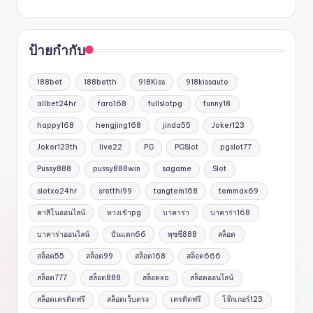
ป้ายกำกับ
188bet
188betth
918Kiss
918kissauto
allbet24hr
faro168
fullslotpg
funny18
happy168
hengjing168
jinda55
Joker123
Joker123th
live22
PG
PGSlot
pgslot77
Pussy888
pussy888win
sagame
Slot
slotxo24hr
sretthi99
tangtem168
temmax69
คาสิโนออนไลน์
ทางเข้าpg
บาคาร่า
บาคาร่า168
บาคาร่าออนไลน์
ปั่นแตก66
พุซซี่888
สล็อต
สล็อต55
สล็อต99
สล็อต168
สล็อต666
สล็อต777
สล็อต888
สล็อตxo
สล็อตออนไลน์
สล็อตเครดิตฟรี
สล็อตเว็บตรง
เครดิตฟรี
โจ๊กเกอร์123