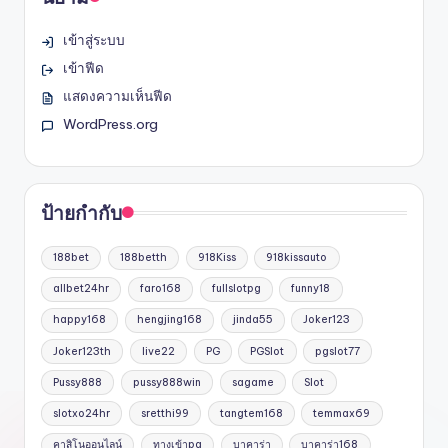
เข้าสู่ระบบ
เข้าฟีด
แสดงความเห็นฟีด
WordPress.org
ป้ายกำกับ
188bet
188betth
918Kiss
918kissauto
allbet24hr
faro168
fullslotpg
funny18
happy168
hengjing168
jinda55
Joker123
Joker123th
live22
PG
PGSlot
pgslot77
Pussy888
pussy888win
sagame
Slot
slotxo24hr
sretthi99
tangtem168
temmax69
คาสิโนออนไลน์
ทางเข้าpg
บาคาร่า
บาคาร่า168