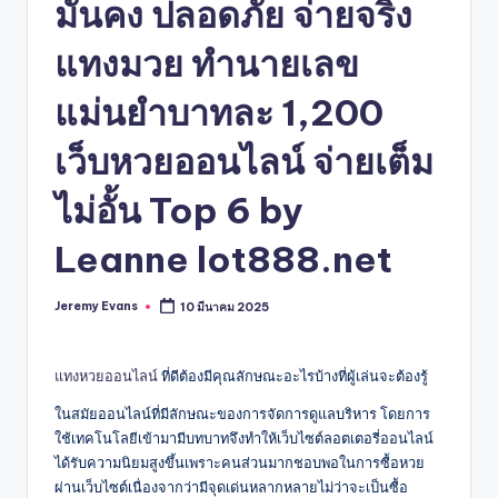
มั่นคง ปลอดภัย จ่ายจริง
แทงมวย ทำนายเลข
แม่นยำบาทละ 1,200
เว็บหวยออนไลน์ จ่ายเต็ม
ไม่อั้น Top 6 by
Leanne lot888.net
Jeremy Evans
10 มีนาคม 2025
Posted
by
แทงหวยออนไลน์
ที่ดีต้องมีคุณลักษณะอะไรบ้างที่ผู้เล่นจะต้องรู้
ในสมัยออนไลน์ที่มีลักษณะของการจัดการดูแลบริหาร โดยการ
ใช้เทคโนโลยีเข้ามามีบทบาทจึงทำให้เว็บไซต์ลอตเตอรี่ออนไลน์
ได้รับความนิยมสูงขึ้นเพราะคนส่วนมากชอบพอในการซื้อหวย
ผ่านเว็บไซต์เนื่องจากว่ามีจุดเด่นหลากหลายไม่ว่าจะเป็นซื้อ