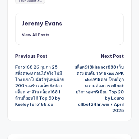
เว็บหวยออนไลน์
Jeremy Evans
View All Posts
Post
Previous Post
Next Post
Faro168 26 กุมภา 25
สล็อต918kiss scr888 เว็บ
navigation
สล็อต168 ถอนได้จริง ไม่มี
ตรง อันดับ 1 918kiss APK
โกง แจกโบนัสวัยรุ่นทุนน้อย
slot918ตอบโจทย์ทุก
200 รองรับวอเล็ท ยิงปลา
ความต้องการ allbet
สล็อต คาสิโน สล็อต168 1
บริการสุดพรีเมี่ยม Top 20
ล้านก็ถอนได้ Top 53 by
by Laura
Keeley faro168.co
allbet24hr.win 7 April
2025