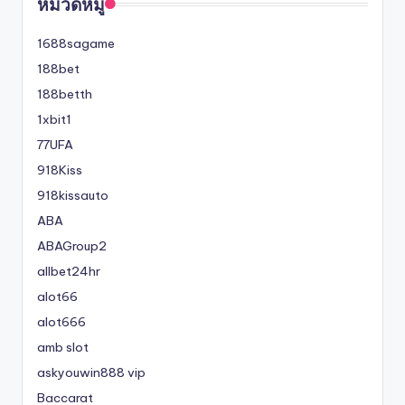
หมวดหมู่
1688sagame
188bet
188betth
1xbit1
77UFA
918Kiss
918kissauto
ABA
ABAGroup2
allbet24hr
alot66
alot666
amb slot
askyouwin888 vip
Baccarat