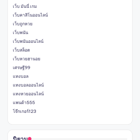
เว็บ มันนี่ เกม
เว็บคาสิโนออนไลน์
เว็บถูกหวย
เว็บพนัน
เว็บพนันออนไลน์
เว็บสล็อต
เว็บหวยฮานอย
เศรษฐี99
แทงบอล
แทงบอลออนไลน์
แทงหวยออนไลน์
แพนด้า555
โจ๊กเกอร์123
นิยาม