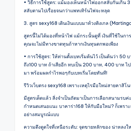
• วิธีการใช้สูตร: แม้มองเห็นหน้าไพ่ออกสลับกันเกิน 
สลับตามไปเรื่อยจนกว่าแพทเทิร์นไพ่จะหลุด
3. สูตร sexy168 เดินเงินแบบมาท้วงติงเกล (Marting
สูตรนี้ไม่ได้มองที่หน้าไพ่ แม้กระนั้นดูที่ เงินที่ใช้
คุณจะไม่มีทางขาดทุนถ้าหากเงินทุนดกพอเพียง
• การใช้สูตร: ให้ท่านตั้งเบทเริ่มต้นไว้ เป็นต้นว่า 5
ถึง100 บาท ถ้าเสียอีก ทบเป็น 200 บาท, 400 บาท ไปเร
มา พร้อมผลกำไรพอๆกับเบทเริ่มโดยทันที!
รีวิวเว็บตรง sexy168 เพราะเหตุไรมือใหม่สายคาสิโนจำ
มีสูตรเด็ดแล้ว สิ่งจำเป็นถัดมาเป็นการเลือกสนามรบค่
กำหนดเสนอแนะ บาคาร่า168 ให้กับมือใหม่? ก็เพราะเว็
อย่างสมบูรณ์แบบ
ความดึงดูดใจที่เหนือระดับ: จุดขายหลักของ น่าหลงใ