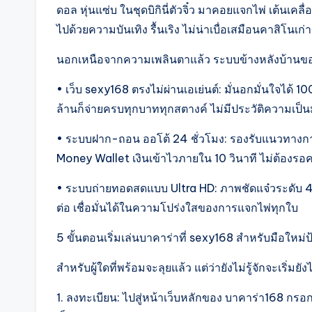
ดอล หุ่นแซ่บ ในชุดบิกินี่ตัวจิ๋ว มาคอยแจกไพ่ เต้นเ
ไปด้วยความบันเทิง รื้นเริง ไม่น่าเบื่อเสมือนคาสิโนเก่
นอกเหนือจากความเพลินตาแล้ว ระบบข้างหลังบ้านของเ
• เว็บ sexy168 ตรงไม่ผ่านเอเย่นต์: มั่นอกมั่นใจได้
ล้านก็จ่ายครบทุกบาททุกสตางค์ ไม่มีประวัติความเป
• ระบบฝาก-ถอน ออโต้ 24 ชั่วโมง: รองรับแนวทางกา
Money Wallet เงินเข้าไวภายใน 10 วินาที ไม่ต้องรอ
• ระบบถ่ายทอดสดแบบ Ultra HD: ภาพชัดแจ๋วระดับ 4K 
ต่อ เชื่อมั่นได้ในความโปร่งใสของการแจกไพ่ทุกใบ
5 ขั้นตอนเริ่มเล่นบาคาร่าที่ sexy168 สำหรับมือใหม่
สำหรับผู้ใดที่พร้อมจะลุยแล้ว แต่ว่ายังไม่รู้จักจะเริ่มย
1. ลงทะเบียน: ไปสู่หน้าเว็บหลักของ บาคาร่า168 กรอก