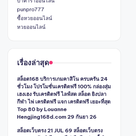
บาคาร่าออนไลน์
punpro777
ซื้อหวยออนไลน์
หวยออนไลน์
เรื่องล่าสุด
สล็อต168 บริการเกมคาสิโน ครบครัน 24
ชั่วโมง โปรโมชั่นเครดิตฟรี 100% กล่องสุ่ม
เฮงเฮง รับเครดิตฟรี ไลฟ์สด สล็อต ยิงปลา
กีฬา ไพ่ เครดิตฟรี แจก เครดิตฟรี เยอะที่สุด
Top 80 by Louanne
Hengjing168d.com 29 กันยา 26
สล็อตเว็บตรง 21 JUL 69 สล็อตเว็บตรง