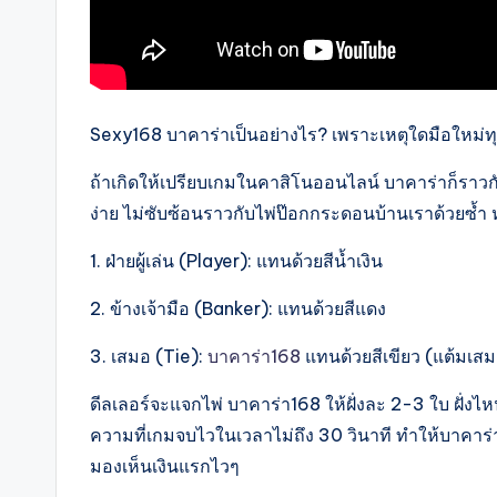
Sexy168 บาคาร่าเป็นอย่างไร? เพราะเหตุใดมือใหม่ทุก
ถ้าเกิดให้เปรียบเกมในคาสิโนออนไลน์ บาคาร่าก็ราวกั
ง่าย ไม่ซับซ้อนราวกับไพ่ป๊อกกระดอนบ้านเราด้วยซ้ำ หน
1. ฝ่ายผู้เล่น (Player): แทนด้วยสีน้ำเงิน
2. ข้างเจ้ามือ (Banker): แทนด้วยสีแดง
3. เสมอ (Tie):
บาคาร่า168
แทนด้วยสีเขียว (แต้มเสม
ดีลเลอร์จะแจกไพ่ บาคาร่า168 ให้ฝั่งละ 2-3 ใบ ฝั่งไหนม
ความที่เกมจบไวในเวลาไม่ถึง 30 วินาที ทำให้บาคาร่
มองเห็นเงินแรกไวๆ